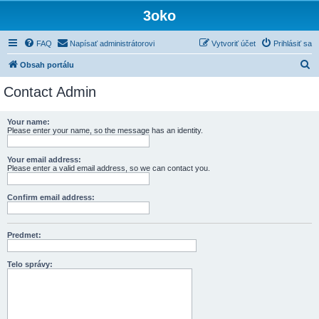
3oko
FAQ
Napísať administrátorovi
Vytvoriť účet
Prihlásiť sa
H
Obsah portálu
ľ
Contact Admin
a
d
Your name:
Please enter your name, so the message has an identity.
a
ť
Your email address:
Please enter a valid email address, so we can contact you.
Confirm email address:
Predmet:
Telo správy: