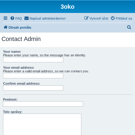
3oko
FAQ
Napísať administrátorovi
Vytvoriť účet
Prihlásiť sa
H
Obsah portálu
ľ
Contact Admin
a
d
Your name:
Please enter your name, so the message has an identity.
a
ť
Your email address:
Please enter a valid email address, so we can contact you.
Confirm email address:
Predmet:
Telo správy: