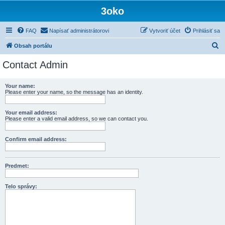
3oko
FAQ
Napísať administrátorovi
Vytvoriť účet
Prihlásiť sa
H
Obsah portálu
ľ
Contact Admin
a
d
Your name:
Please enter your name, so the message has an identity.
a
ť
Your email address:
Please enter a valid email address, so we can contact you.
Confirm email address:
Predmet:
Telo správy: