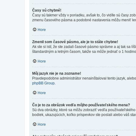
Časy sú chybné!
Časy sú takmer vždy v poriadku, avšak to, čo vidíte sú časy z
zmenu časového pásma a podobné nastavenia môžu meniť len regi
Hore
Zmenil som časové pásmo, ale je to stále chybne!
Ak ste si istí, že ste zadali časové pásmo správne a aj tak sa
štandardným a letným časom, takže sa môže jednať o 1 hodino
Hore
Môj jazyk nie je na zozname!
Pravdepodobne administrátor nenainštaloval tento jazyk, alebo ho
phpBB Group
.
Hore
Čo je to za obrázok vedľa môjho používateľského mena?
Sú dva obrázky, ktoré sa môžu zobraziť vedľa používateľského
bodiek, ukazujúcich, koľko príspevkov ste poslali alebo váš sta
Hore