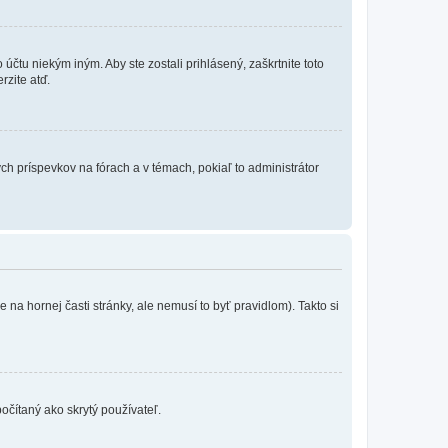
účtu niekým iným. Aby ste zostali prihlásený, zaškrtnite toto
rzite atď.
ch príspevkov na fórach a v témach, pokiaľ to administrátor
na hornej časti stránky, ale nemusí to byť pravidlom). Takto si
očítaný ako skrytý používateľ.