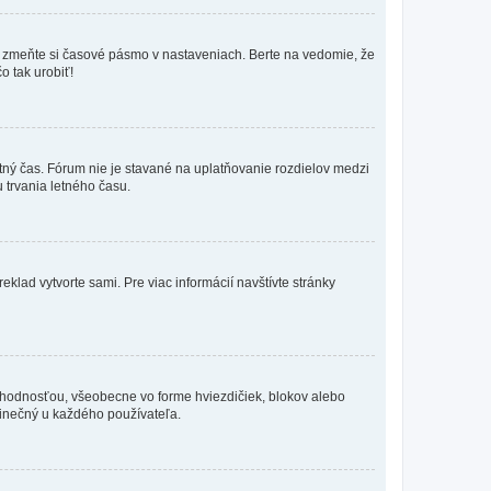
k, zmeňte si časové pásmo v nastaveniach. Berte na vedomie, že
o tak urobiť!
etný čas. Fórum nie je stavané na uplatňovanie rozdielov medzi
trvania letného času.
eklad vytvorte sami. Pre viac informácií navštívte stránky
 hodnosťou, všeobecne vo forme hviezdičiek, blokov alebo
edinečný u každého používateľa.