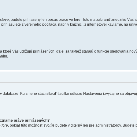
všteve
, budete prihlásený len počas práce vo fóre. Toto má zabrániť zneužitiu Vášho 
rihlasujete z verejného počítača, napr. v knižnici, z internetovej kaviarne, na unive
 ktoré Vás udržujú prihlásených, ďalej sa taktiež starajú o funkcie sledovania nový
aním.
 databáze. Ku zmene stačí stlačiť tlačítko odkazu Nastavenia (zvyčajne sa objavuje 
zozname práve prihlásených?
 fóre
, pokiaľ túto možnosť
zvolíte
budete viditeľný len pre administrátorov. Budete p