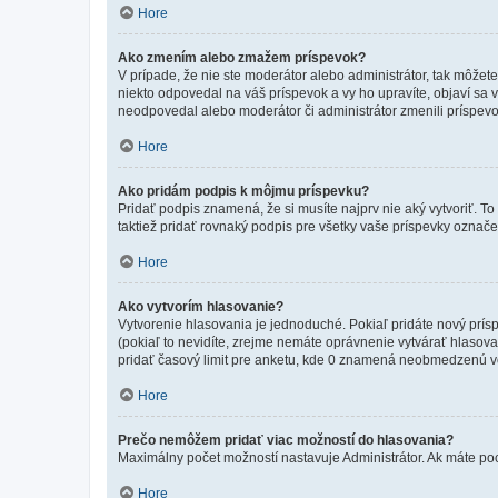
Hore
Ako zmením alebo zmažem príspevok?
V prípade, že nie ste moderátor alebo administrátor, tak môžet
niekto odpovedal na váš príspevok a vy ho upravíte, objaví sa v
neodpovedal alebo moderátor či administrátor zmenili príspevo
Hore
Ako pridám podpis k môjmu príspevku?
Pridať podpis znamená, že si musíte najprv nie aký vytvoriť. To
taktiež pridať rovnaký podpis pre všetky vaše príspevky označ
Hore
Ako vytvorím hlasovanie?
Vytvorenie hlasovania je jednoduché. Pokiaľ pridáte nový prísp
(pokiaľ to nevidíte, zrejme nemáte oprávnenie vytvárať hlasov
pridať časový limit pre anketu, kde 0 znamená neobmedzenú voľ
Hore
Prečo nemôžem pridať viac možností do hlasovania?
Maximálny počet možností nastavuje Administrátor. Ak máte pocit
Hore