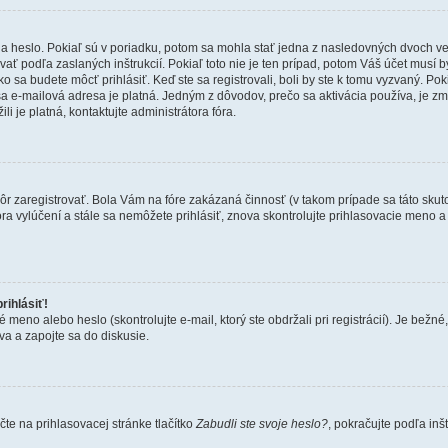
 heslo. Pokiaľ sú v poriadku, potom sa mohla stať jedna z nasledovných dvoch vecí.
ať podľa zaslaných inštrukcií. Pokiaľ toto nie je ten prípad, potom Váš účet musí b
ko sa budete môcť prihlásiť. Keď ste sa registrovali, boli by ste k tomu vyzvaný. Po
Vaša e-mailová adresa je platná. Jedným z dôvodov, prečo sa aktivácia používa, je 
ili je platná, kontaktujte administrátora fóra.
kôr zaregistrovať. Bola Vám na fóre zakázaná činnosť (v takom prípade sa táto skut
 fóra vylúčení a stále sa nemôžete prihlásiť, znova skontrolujte prihlasovacie meno 
rihlásiť!
o alebo heslo (skontrolujte e-mail, ktorý ste obdržali pri registrácií). Je bežné, ž
va a zapojte sa do diskusie.
te na prihlasovacej stránke tlačítko
Zabudli ste svoje heslo?
, pokračujte podľa inš