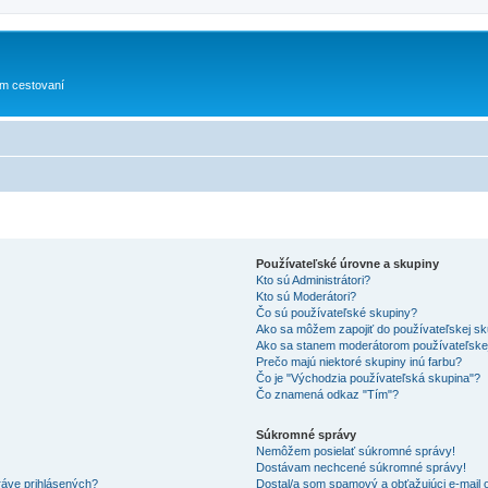
om cestovaní
Používateľské úrovne a skupiny
Kto sú Administrátori?
Kto sú Moderátori?
Čo sú používateľské skupiny?
Ako sa môžem zapojiť do používateľskej s
Ako sa stanem moderátorom používateľske
Prečo majú niektoré skupiny inú farbu?
Čo je "Východzia používateľská skupina"?
Čo znamená odkaz "Tím"?
Súkromné správy
Nemôžem posielať súkromné správy!
Dostávam nechcené súkromné správy!
ráve prihlásených?
Dostal/a som spamový a obťažujúci e-mail o