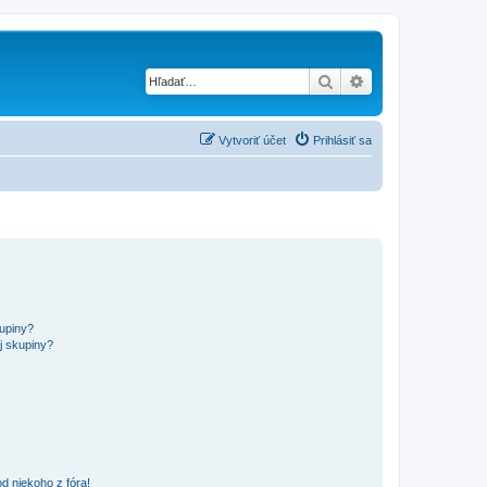
Hľadať
Rozšírené vyhľad
Vytvoriť účet
Prihlásiť sa
kupiny?
j skupiny?
d niekoho z fóra!