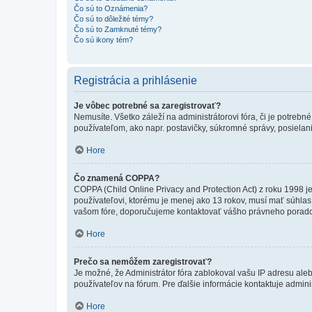
Čo sú to Oznámenia?
Čo sú to dôležité témy?
Čo sú to Zamknuté témy?
Čo sú ikony tém?
Registrácia a prihlásenie
Je vôbec potrebné sa zaregistrovať?
Nemusíte. Všetko záleží na administrátorovi fóra, či je potr
používateľom, ako napr. postavičky, súkromné správy, posielani
Hore
Čo znamená COPPA?
COPPA (Child Online Privacy and Protection Act) z roku 1998 j
používateľovi, ktorému je menej ako 13 rokov, musí mať súhlas ro
vašom fóre, doporučujeme kontaktovať vášho právneho porad
Hore
Prečo sa nemôžem zaregistrovať?
Je možné, že Administrátor fóra zablokoval vašu IP adresu alebo
používateľov na fórum. Pre ďalšie informácie kontaktuje adminis
Hore