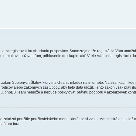
ebné sa zaregistrovať ku vkladaniu príspevkov. Samozrejme, že registrácia Vám um
e e-mailov používateľom, prihlásenie do skupín, atď. Vrele Vám teda registráciu do
e zákon Spojených Štátov, ktorý má chrániť mládež na internete. Na stránkach, k
dičov alebo zákonných zástupcov, aby tieto data uložil. Tento zákon však platí iba v 
cu, phpBB Team nemôže a nebude poskytovať právnu podporu v akomkoľvek konte
 zakázal použitie používateľského mena, ktoré ste si zvolili. Administrátor taktiež
trátora fóra.