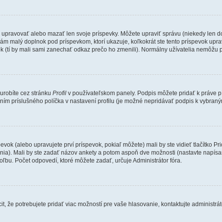
e upravovať alebo mazať len svoje príspevky. Môžete upraviť správu (niekedy len d
ám malý doplnok pod príspevkom, ktorí ukazuje, koľkokrát ste tento príspevok uprav
k (tí by mali sami zanechať odkaz prečo ho zmenili). Normálny užívatelia nemôžu 
 urobíte cez stránku
Profil
v používateľskom panely. Podpis môžete pridať k práve
ením príslušného políčka v nastavení profilu (je možné nepridávať podpis k vybra
evok (alebo upravujete prví príspevok, pokiaľ môžete) mali by ste vidieť tlačítko
ania). Mali by ste zadať názov ankety a potom aspoň dve možnosti (nastavte napísa
bu. Počet odpovedí, ktoré môžete zadať, určuje Administrátor fóra.
, že potrebujete pridať viac možností pre vaše hlasovanie, kontaktujte administrát