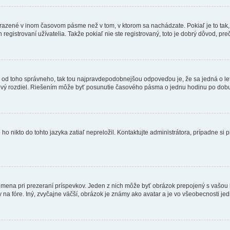
obrazené v inom časovom pásme než v tom, v ktorom sa nachádzate. Pokiaľ je to ta
strovaní užívatelia. Takže pokiaľ nie ste registrovaný, toto je dobrý dôvod, preč
 líši od toho správneho, tak tou najpravdepodobnejšou odpoveďou je, že sa jedná o l
vý rozdiel. Riešením môže byť posunutie časového pásma o jednu hodinu po dobu 
 nikto do tohto jazyka zatiaľ nepreložil. Kontaktujte administrátora, prípadne si pr
 mena pri prezeraní príspevkov. Jeden z nich môže byť obrázok prepojený s vašou
v na fóre. Iný, zvyčajne väčší, obrázok je známy ako avatar a je vo všeobecnosti j