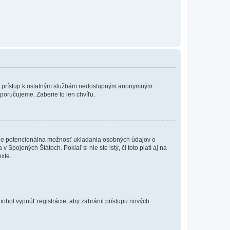
ožní prístup k ostatným službám nedostupným anonymným
poručujeme. Zaberie to len chvíľu.
de je potencionálna možnosť ukladania osobných údajov o
Spojených Štátoch. Pokiaľ si nie ste istý, či toto platí aj na
xte.
 mohol vypnúť registrácie, aby zabránil prístupu nových