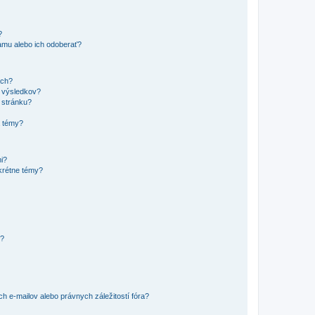
?
mu alebo ich odoberať?
ach?
t výsledkov?
 stránku?
a témy?
mi?
krétne témy?
y?
 e-mailov alebo právnych záležitostí fóra?
?