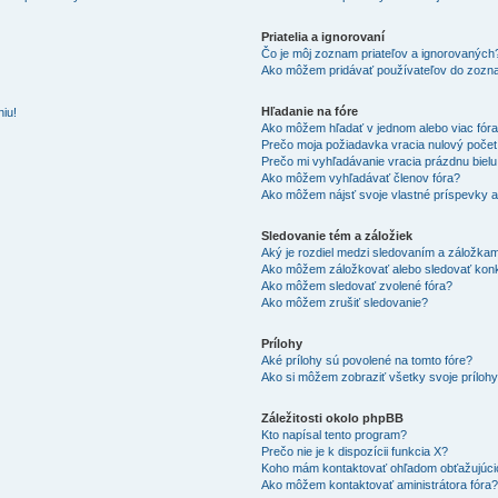
Priatelia a ignorovaní
Čo je môj zoznam priateľov a ignorovaných
Ako môžem pridávať používateľov do zozna
Hľadanie na fóre
iu!
Ako môžem hľadať v jednom alebo viac fór
Prečo moja požiadavka vracia nulový poče
Prečo mi vyhľadávanie vracia prázdnu bielu
Ako môžem vyhľadávať členov fóra?
Ako môžem nájsť svoje vlastné príspevky 
Sledovanie tém a záložiek
Aký je rozdiel medzi sledovaním a záložka
Ako môžem záložkovať alebo sledovať kon
Ako môžem sledovať zvolené fóra?
Ako môžem zrušiť sledovanie?
Prílohy
Aké prílohy sú povolené na tomto fóre?
Ako si môžem zobraziť všetky svoje príloh
Záležitosti okolo phpBB
Kto napísal tento program?
Prečo nie je k dispozícii funkcia X?
Koho mám kontaktovať ohľadom obťažujúcich
Ako môžem kontaktovať aministrátora fóra