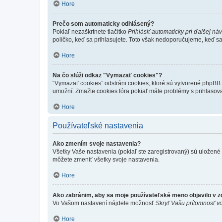
Hore
Prečo som automaticky odhlásený?
Pokiaľ nezaškrtnete tlačítko
Prihlásiť automaticky pri ďalšej ná
políčko, keď sa prihlasujete. Toto však nedoporučujeme, keď sa p
Hore
Na čo slúži odkaz "Vymazať cookies"?
“Vymazať cookies” odstráni cookies, ktoré sú vytvorené phpBB a
umožní. Zmažte cookies fóra pokiaľ máte problémy s prihlasov
Hore
Používateľské nastavenia
Ako zmením svoje nastavenia?
Všetky Vaše nastavenia (pokiaľ ste zaregistrovaný) sú uložené v
môžete zmeniť všetky svoje nastavenia.
Hore
Ako zabránim, aby sa moje používateľské meno objavilo v 
Vo Vašom nastavení nájdete možnosť
Skryť Vašu prítomnosť vo
Hore