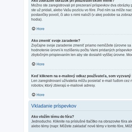
Ako zobrazím obrázok pri používateľskom mene?
Možno ste zaregistrovali pri prezeraní príspevkov dva obrázky
ste už pridali, alebo Vašu pozíciu vo fóre. Pod ním sa môže nac
postavičky povolí, či ako s nimi naloží (v akej podobe sa zobra
hodia).
Hore
Ako zmeniť svoje zaradenie?
Zvyčajne svoje zaradenie zmeniť priamo nemôžete (úrovne sa 
hodnotenie úrovní k rozlíšeniu počtu Vami pridaných príspevkov
zbytočným prispievaním len aby ste dosiahli vyššej úrovne. Mo
Hore
Keď kliknem na e-mailový odkaz používateľa, som vyzvaný k
Len zaregistrovaní užívatelia môžu posielať e-mail ľuďom cez 
robotov, ktorý zbierajú e-mailové adresy.
Hore
Vkladanie príspevkov
Ako vložím tému do fóra?
Jednoducho. Kliknite na príslušné tlačítko na obrazovke fóra a
alebo témy (napr. Môžete zakladať nové témy v tomto fóre, Môže