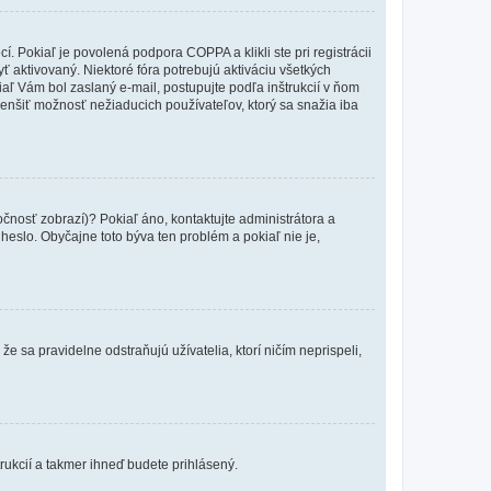
 Pokiaľ je povolená podpora COPPA a klikli ste pri registrácii
yť aktivovaný. Niektoré fóra potrebujú aktiváciu všetkých
kiaľ Vám bol zaslaný e-mail, postupujte podľa inštrukcií v ňom
zmenšiť možnosť nežiaducich používateľov, ktorý sa snažia iba
očnosť zobrazí)? Pokiaľ áno, kontaktujte administrátora a
a heslo. Obyčajne toto býva ten problém a pokiaľ nie je,
e sa pravidelne odstraňujú užívatelia, ktorí ničím neprispeli,
trukcií a takmer ihneď budete prihlásený.