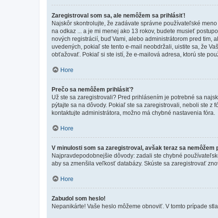
Zaregistroval som sa, ale nemôžem sa prihlásiť!
Najskôr skontrolujte, že zadávate správne používateľské meno a
na odkaz ... a je mi menej ako 13 rokov, budete musieť postupov
nových registrácií, buď Vami, alebo administrátorom pred tim, a
uvedených, pokiaľ ste tento e-mail neobdržali, uistite sa, že 
obťažovať. Pokiaľ si ste istí, že e-mailová adresa, ktorú ste použ
Hore
Prečo sa nemôžem prihlásiť?
Už ste sa zaregistrovali? Pred prihlásením je potrebné sa najs
pýtajte sa na dôvody. Pokiaľ ste sa zaregistrovali, neboli ste z
kontaktujte administrátora, možno má chybné nastavenia fóra.
Hore
V minulosti som sa zaregistroval, avšak teraz sa nemôžem p
Najpravdepodobnejšie dôvody: zadali ste chybné používateľské men
aby sa zmenšila veľkosť databázy. Skúste sa zaregistrovať zno
Hore
Zabudol som heslo!
Nepanikárte! Vaše heslo môžeme obnoviť. V tomto prípade stlač