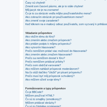
Časy sú chybné!
Zmenil som časové pásmo, ale je to stále chybne!
Môj jazyk nie je na zozname!
Čo je to za obrázok vedľa môjho používateľského mena?
Ako zobrazím obrázok pri používateľskom mene?
Ako zmeniť svoje zaradenie?
Keď kliknem na e-mailový odkaz používateľa, som vyzvaný k prihlásen
Vkladanie príspevkov
Ako vložím tému do fóra?
Ako zmením alebo zmažem príspevok?
Ako pridám podpis k môjmu príspevku?
Ako vytvorím hlasovanie?
Prečo nemôžem pridať viac možností do hlasovania?
Ako zmením alebo zmažem hlasovanie?
Prečo sa nemôžem dostať k fóru?
Prečo nemôžem pridávať prílohy?
Prečo som obdržal varovanie?
Ako môžem nahlásiť príspevok moderátorom?
Na čo slúži tlačítko "Uložiť" pri písaní príspevku?
Prečo musí byť môj príspevok schválený?
Ako môžem oživiť svoje témy?
Formátovanie a typy príspevkov
Čo je BBCode?
Môžem používať HTML?
Čo sú to smajlíky (emotikony)?
Môžem pridávať obrázky?
Čo sú to Globálne oznámenia?