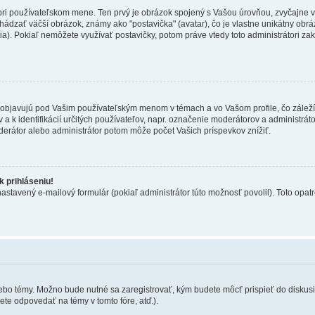
 pri používateľskom mene. Ten prvý je obrázok spojený s Vašou úrovňou, zvyčajne v
hádzať väčší obrázok, známy ako "postavička" (avatar), čo je vlastne unikátny obráz
zia). Pokiaľ nemôžete využívať postavičky, potom práve vtedy toto administrátori zak
objavujú pod Vašim používateľským menom v témach a vo Vašom profile, čo záleží
 a k identifikácií určitých používateľov, napr. označenie moderátorov a administrá
derátor alebo administrátor potom môže počet Vašich príspevkov znížiť.
 prihláseniu!
nastavený e-mailový formulár (pokiaľ administrátor túto možnosť povolil). Toto op
lebo témy. Možno bude nutné sa zaregistrovať, kým budete môcť prispieť do diskusi
te odpovedať na témy v tomto fóre, atď.).