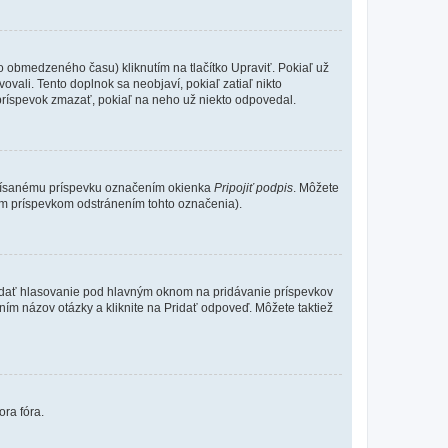
o obmedzeného času) kliknutím na tlačítko Upraviť. Pokiaľ už
ovali. Tento doplnok sa neobjaví, pokiaľ zatiaľ nikto
príspevok zmazať, pokiaľ na neho už niekto odpovedal.
 písanému príspevku označením okienka
Pripojiť podpis
. Môžete
ným príspevkom odstránením tohto označenia).
 Pridať hlasovanie pod hlavným oknom na pridávanie príspevkov
ním názov otázky a kliknite na Pridať odpoveď. Môžete taktiež
ora fóra.