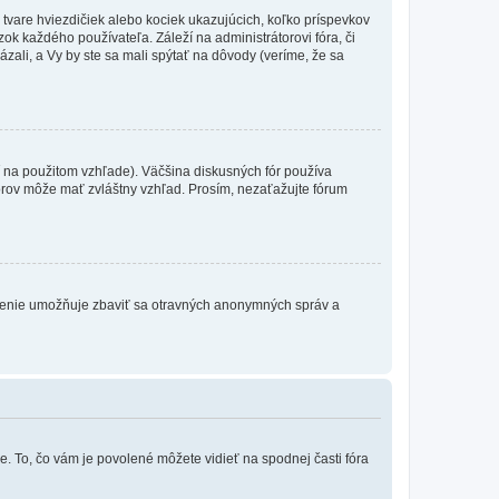
 tvare hviezdičiek alebo kociek ukazujúcich, koľko príspevkov
ok každého používateľa. Záleží na administrátorovi fóra, či
ázali, a Vy by ste sa mali spýtať na dôvody (veríme, že sa
 na použitom vzhľade). Väčšina diskusných fór používa
torov môže mať zvláštny vzhľad. Prosím, nezaťažujte fórum
atrenie umožňuje zbaviť sa otravných anonymných správ a
e. To, čo vám je povolené môžete vidieť na spodnej časti fóra