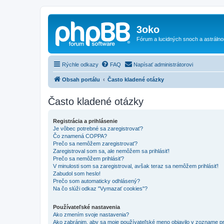
3oko
Fórum a lucidných snoch a astráln
Rýchle odkazy
FAQ
Napísať administrátorovi
Obsah portálu
Často kladené otázky
Často kladené otázky
Registrácia a prihlásenie
Je vôbec potrebné sa zaregistrovať?
Čo znamená COPPA?
Prečo sa nemôžem zaregistrovať?
Zaregistroval som sa, ale nemôžem sa prihlásiť!
Prečo sa nemôžem prihlásiť?
V minulosti som sa zaregistroval, avšak teraz sa nemôžem prihlásiť!
Zabudol som heslo!
Prečo som automaticky odhlásený?
Na čo slúži odkaz "Vymazať cookies"?
Používateľské nastavenia
Ako zmením svoje nastavenia?
Ako zabránim, aby sa moje používateľské meno objavilo v zozname p