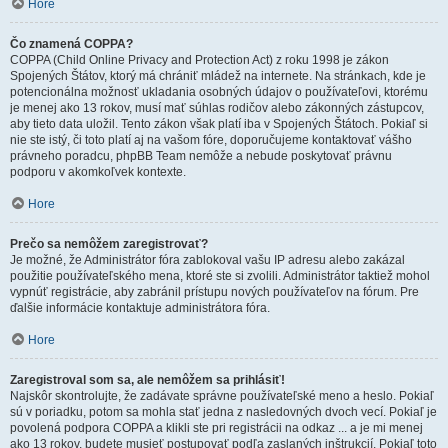
Hore
Čo znamená COPPA?
COPPA (Child Online Privacy and Protection Act) z roku 1998 je zákon
Spojených Štátov, ktorý má chrániť mládež na internete. Na stránkach, kde je
potencionálna možnosť ukladania osobných údajov o používateľovi, ktorému
je menej ako 13 rokov, musí mať súhlas rodičov alebo zákonných zástupcov,
aby tieto data uložil. Tento zákon však platí iba v Spojených Štátoch. Pokiaľ si
nie ste istý, či toto platí aj na vašom fóre, doporučujeme kontaktovať vášho
právneho poradcu, phpBB Team nemôže a nebude poskytovať právnu
podporu v akomkoľvek kontexte.
Hore
Prečo sa nemôžem zaregistrovať?
Je možné, že Administrátor fóra zablokoval vašu IP adresu alebo zakázal
použitie používateľského mena, ktoré ste si zvolili. Administrátor taktiež mohol
vypnúť registrácie, aby zabránil prístupu nových používateľov na fórum. Pre
ďalšie informácie kontaktuje administrátora fóra.
Hore
Zaregistroval som sa, ale nemôžem sa prihlásiť!
Najskôr skontrolujte, že zadávate správne používateľské meno a heslo. Pokiaľ
sú v poriadku, potom sa mohla stať jedna z nasledovných dvoch vecí. Pokiaľ je
povolená podpora COPPA a klikli ste pri registrácii na odkaz ... a je mi menej
ako 13 rokov, budete musieť postupovať podľa zaslaných inštrukcií. Pokiaľ toto