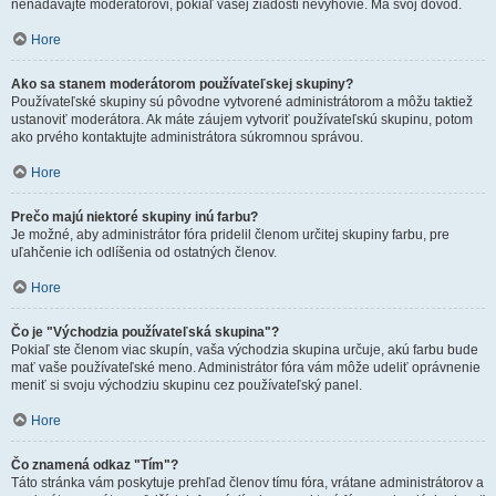
nenadávajte moderátorovi, pokiaľ vašej žiadosti nevyhovie. Má svoj dôvod.
Hore
Ako sa stanem moderátorom používateľskej skupiny?
Používateľské skupiny sú pôvodne vytvorené administrátorom a môžu taktiež
ustanoviť moderátora. Ak máte záujem vytvoriť používateľskú skupinu, potom
ako prvého kontaktujte administrátora súkromnou správou.
Hore
Prečo majú niektoré skupiny inú farbu?
Je možné, aby administrátor fóra pridelil členom určitej skupiny farbu, pre
uľahčenie ich odlíšenia od ostatných členov.
Hore
Čo je "Východzia používateľská skupina"?
Pokiaľ ste členom viac skupín, vaša východzia skupina určuje, akú farbu bude
mať vaše používateľské meno. Administrátor fóra vám môže udeliť oprávnenie
meniť si svoju východziu skupinu cez používateľský panel.
Hore
Čo znamená odkaz "Tím"?
Táto stránka vám poskytuje prehľad členov tímu fóra, vrátane administrátorov a