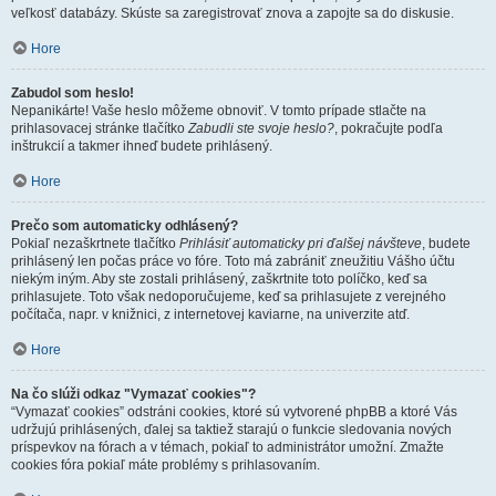
veľkosť databázy. Skúste sa zaregistrovať znova a zapojte sa do diskusie.
Hore
Zabudol som heslo!
Nepanikárte! Vaše heslo môžeme obnoviť. V tomto prípade stlačte na
prihlasovacej stránke tlačítko
Zabudli ste svoje heslo?
, pokračujte podľa
inštrukcií a takmer ihneď budete prihlásený.
Hore
Prečo som automaticky odhlásený?
Pokiaľ nezaškrtnete tlačítko
Prihlásiť automaticky pri ďalšej návšteve
, budete
prihlásený len počas práce vo fóre. Toto má zabrániť zneužitiu Vášho účtu
niekým iným. Aby ste zostali prihlásený, zaškrtnite toto políčko, keď sa
prihlasujete. Toto však nedoporučujeme, keď sa prihlasujete z verejného
počítača, napr. v knižnici, z internetovej kaviarne, na univerzite atď.
Hore
Na čo slúži odkaz "Vymazať cookies"?
“Vymazať cookies” odstráni cookies, ktoré sú vytvorené phpBB a ktoré Vás
udržujú prihlásených, ďalej sa taktiež starajú o funkcie sledovania nových
príspevkov na fórach a v témach, pokiaľ to administrátor umožní. Zmažte
cookies fóra pokiaľ máte problémy s prihlasovaním.