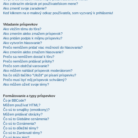
Ako zobrazím obrázok pri používateľskom mene?
Ako zmeniť svoje zaradenie?
Keď kliknem na e-mailový odkaz používateľa, som vyzvaný k prihláseniu!
Vkladanie príspevkov
Ako vložím tému do fóra?
Ako zmením alebo zmažem príspevok?
Ako pridám podpis k môjmu príspevku?
Ako vytvorím hlasovanie?
Prečo nemôžem pridať viac možností do hlasovania?
Ako zmením alebo zmažem hlasovanie?
Prečo sa nemôžem dostať k fóru?
Prečo nemôžem pridávať prílohy?
Prečo som obdržal varovanie?
Ako môžem nahlásiť príspevok moderátorom?
Na čo slúži tlačítko "Uložiť" pri písaní príspevku?
Prečo musí byť môj príspevok schválený?
Ako môžem oživiť svoje témy?
Formátovanie a typy príspevkov
Čo je BBCode?
Môžem používať HTML?
Čo sú to smajlíky (emotikony)?
Môžem pridávať obrázky?
Čo sú to Globálne oznámenia?
Čo sú to Oznámenia?
Čo sú to dôležité témy?
Čo sú to Zamknuté témy?
Čo sú ikony tém?