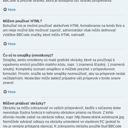
BBCode si prezrite stránku, ktorá je dostupná cez stránku prispievania.
Hore
Môžem používať HTML?
Bohužiaľ nie je možné používať akékoľvek HTML formátovanie na tomto fóre a
ani nieje možné túto možnosť zapnúť, administrátor však môže definovať
zvláštne BBCode značky, ktoré môžu HTML nahradiť.
Hore
Čo sú to smajlíky (emotikony)?
Smajlíky, alebo emotikony sú malé grafické obrázky, ktoré sa používajú k
vyjadreniu emócií použitím malého kódu, napr. :) znamená šťastný, :( znamená
smutný. Kompletný zoznam smajlíkov si môžete prezrieť v príspevkovom
formulári. Prosím, snažte sa tieto smajlíky nezneužívať, aby sa príspevok nestal
nečitateľným. Moderátor môže taktiež prípadne váš príspevok v tomto smere
zmeniť.
Hore
Môžem pridávať obrázky?
Obrázky sa môžu zobrazovať vo vašich príspevkoch, keďže v súčasnej dobe
neexistuje žiadna funkcia k nahraniu obrázkov priamo na fórum. Z tohto
dôvodu musíte zadať na obrázok odkaz, napr. http://www.stránk.xx/obrazok.jpg.
Nemôžete vytvárať odkazy na obrázky umiestené vo vlastnom PC (pokiaľ to
nie je verejne prístupná stanica). K zobrazeniu obrázku použite buď BBCode