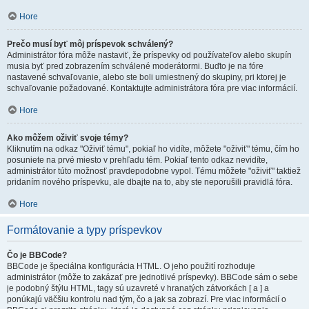
Hore
Prečo musí byť môj príspevok schválený?
Administrátor fóra môže nastaviť, že príspevky od používateľov alebo skupín
musia byť pred zobrazením schválené moderátormi. Buďto je na fóre
nastavené schvaľovanie, alebo ste boli umiestnený do skupiny, pri ktorej je
schvaľovanie požadované. Kontaktujte administrátora fóra pre viac informácií.
Hore
Ako môžem oživiť svoje témy?
Kliknutím na odkaz "Oživiť tému", pokiaľ ho vidíte, môžete "oživiť" tému, čím ho
posuniete na prvé miesto v prehľadu tém. Pokiaľ tento odkaz nevidíte,
administrátor túto možnosť pravdepodobne vypol. Tému môžete "oživiť" taktiež
pridaním nového príspevku, ale dbajte na to, aby ste neporušili pravidlá fóra.
Hore
Formátovanie a typy príspevkov
Čo je BBCode?
BBCode je špeciálna konfigurácia HTML. O jeho použití rozhoduje
administrátor (môže to zakázať pre jednotlivé príspevky). BBCode sám o sebe
je podobný štýlu HTML, tagy sú uzavreté v hranatých zátvorkách [ a ] a
ponúkajú väčšiu kontrolu nad tým, čo a jak sa zobrazí. Pre viac informácií o