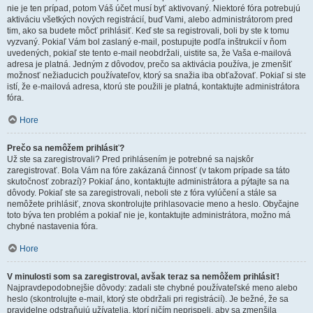
nie je ten prípad, potom Váš účet musí byť aktivovaný. Niektoré fóra potrebujú
aktiváciu všetkých nových registrácií, buď Vami, alebo administrátorom pred
tim, ako sa budete môcť prihlásiť. Keď ste sa registrovali, boli by ste k tomu
vyzvaný. Pokiaľ Vám bol zaslaný e-mail, postupujte podľa inštrukcií v ňom
uvedených, pokiaľ ste tento e-mail neobdržali, uistite sa, že Vaša e-mailová
adresa je platná. Jedným z dôvodov, prečo sa aktivácia používa, je zmenšiť
možnosť nežiaducich používateľov, ktorý sa snažia iba obťažovať. Pokiaľ si ste
istí, že e-mailová adresa, ktorú ste použili je platná, kontaktujte administrátora
fóra.
Hore
Prečo sa nemôžem prihlásiť?
Už ste sa zaregistrovali? Pred prihlásením je potrebné sa najskôr
zaregistrovať. Bola Vám na fóre zakázaná činnosť (v takom prípade sa táto
skutočnosť zobrazí)? Pokiaľ áno, kontaktujte administrátora a pýtajte sa na
dôvody. Pokiaľ ste sa zaregistrovali, neboli ste z fóra vylúčení a stále sa
nemôžete prihlásiť, znova skontrolujte prihlasovacie meno a heslo. Obyčajne
toto býva ten problém a pokiaľ nie je, kontaktujte administrátora, možno má
chybné nastavenia fóra.
Hore
V minulosti som sa zaregistroval, avšak teraz sa nemôžem prihlásiť!
Najpravdepodobnejšie dôvody: zadali ste chybné používateľské meno alebo
heslo (skontrolujte e-mail, ktorý ste obdržali pri registrácií). Je bežné, že sa
pravidelne odstraňujú užívatelia, ktorí ničím neprispeli, aby sa zmenšila