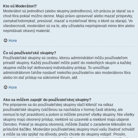
Kto sú Moderátori?
Moderátori sú jednotlivci (alebo skupiny jednotlivcov), ich prácou je starať sa o
chod fóra pokiaľ možno denne. Majú právo upravovať alebo mazať príspevky,
zamykať/odomykať, presúvať, mazať a rozdeľovať témy, o ktoré sa starajú. Vo
všeobecnosti, moderátori sú na to, aby užívatelia neprispievali mimo tém alebo
nepridávali otravný materiál.
Hore
Čo sú používateľské skupiny?
Používateľské skupiny sú cestou, ktorou administrátori môžu používateľom
priradiť skupiny. Každý používateľ môže patriť do niekoľkých skupín a každej
skupine môže byť definovaný individuálny prístup. To umožňuje
administrátorom ľahšie nastaviť niekoľko používateľov ako moderátorov fóra
alebo im dať prístup na súkromné fórum, atď.
Hore
Ako sa môžem zapojiť do používateľskej skupiny?
Pre pripojenie sa do používateľskej skupiny stačí kliknúť na odkaz
používateľské skupiny (väčšinou sa nachádza v hornej časti stránky, ale
nemusí to byť pravidlom) a potom si môžete prezrieť všetky skupiny. Nie všetky
skupiny majú otvorený prístup, niektoré sú uzavreté a niektoré majú utajené
členstvo. Pokiaľ je skupina otvorená, môžete žiadať o zaradenie kliknutím na
príslušné tlačítko. Moderátor používateľskej skupiny musí vašu žiadosť schváliť
a môže sa vás spýtať na dôvody, prečo chcete do skupiny vstúpiť. Prosím,