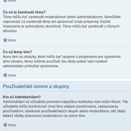
Hore
Čo sú to Zamknuté témy?
Témy môžu byť zamknuté moderátorom alebo administrátorom. Nemôžete
odpovedať na zamknuté témy ani upravovať svoje príspevky. Každé
hlasovanie je automaticky ukončené. Témy môžu byť zamknuté z rôznych
dôvodov.
Hore
Čo sú ikony tém?
Ikony tém sú obrázky, ktoré môžu byť spojené s príspevkom pre vyjadrenie
jeho obsahu. Ikony môžete používať iba vtedy pokiaľ vám nastavil
administrátor príslušné oprávnenie.
Hore
Používateľské úrovne a skupiny
Kto sú Administrátori?
Administrátori sú užívatelia poverení najvyššou kontrolou nad celým fórom. Títo
užívatelia môžu kontrolovať chod fóra vrátane povoľovania, zakazovania
používateľov, vytvárane používateľských skupín alebo moderátorov, atď. Majú
taktiež všetky právomoci moderátorov na celom fóre.
Hore