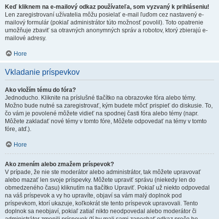
Keď kliknem na e-mailový odkaz používateľa, som vyzvaný k prihláseniu!
Len zaregistrovaní užívatelia môžu posielať e-mail ľuďom cez nastavený e-
mailový formulár (pokiaľ administrátor túto možnosť povolil). Toto opatrenie
umožňuje zbaviť sa otravných anonymných správ a robotov, ktorý zbierajú e-
mailové adresy.
Hore
Vkladanie príspevkov
Ako vložím tému do fóra?
Jednoducho. Kliknite na príslušné tlačítko na obrazovke fóra alebo témy.
Možno bude nutné sa zaregistrovať, kým budete môcť prispieť do diskusie. To,
čo vám je povolené môžete vidieť na spodnej časti fóra alebo témy (napr.
Môžete zakladať nové témy v tomto fóre, Môžete odpovedať na témy v tomto
fóre, atď.).
Hore
Ako zmením alebo zmažem príspevok?
V prípade, že nie ste moderátor alebo administrátor, tak môžete upravovať
alebo mazať len svoje príspevky. Môžete upraviť správu (niekedy len do
obmedzeného času) kliknutím na tlačítko Upraviť. Pokiaľ už niekto odpovedal
na váš príspevok a vy ho upravíte, objaví sa vám malý doplnok pod
príspevkom, ktorí ukazuje, koľkokrát ste tento príspevok upravovali. Tento
doplnok sa neobjaví, pokiaľ zatiaľ nikto neodpovedal alebo moderátor či