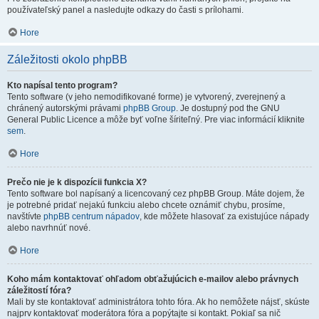
používateľský panel a nasledujte odkazy do časti s prílohami.
Hore
Záležitosti okolo phpBB
Kto napísal tento program?
Tento software (v jeho nemodifikované forme) je vytvorený, zverejnený a
chránený autorskými právami
phpBB Group
. Je dostupný pod the GNU
General Public Licence a môže byť voľne šíriteľný. Pre viac informácií kliknite
sem
.
Hore
Prečo nie je k dispozícii funkcia X?
Tento software bol napísaný a licencovaný cez phpBB Group. Máte dojem, že
je potrebné pridať nejakú funkciu alebo chcete oznámiť chybu, prosíme,
navštívte
phpBB centrum nápadov
, kde môžete hlasovať za existujúce nápady
alebo navrhnúť nové.
Hore
Koho mám kontaktovať ohľadom obťažujúcich e-mailov alebo právnych
záležitostí fóra?
Mali by ste kontaktovať administrátora tohto fóra. Ak ho nemôžete nájsť, skúste
najprv kontaktovať moderátora fóra a popýtajte si kontakt. Pokiaľ sa nič