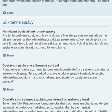
moderátorov vrátane ďalších informácií, ako napr. ktoré fóra moderujú, hodnosť
atď.
Hore
Súkromné správy
Nemôžem posielať súkromné správy!
Pre tento problém existujú tri hlavné dôvody. Nie ste zaregistrovaný alebo nie
ste prihlásený, alebo administrátor zakázal posielanie súkromných správ pre
celé fórum alebo to administrátor zakázal priamo vám. Pokiaľ je toto ten dôvod,
spýtajte sa administrátora, prečo to tomu tak je.
Hore
Dostávam nechcené súkromné správy!
Plánujeme pridanie zoznamu ignorovaných používateľov v systému zasielania
súkromných správ. Teraz, pokiaľ dostávate takéto správy, kontaktujte svojho
administrátora, ktorý má tu moc takému používateľovi zasielanie správ
zakázať.
Hore
Dostal/a som spamový a obťažujúci e-mail od niekoho z fóra!
To je nám ľúto. Príspevkové formuláre obsahujú obranné mechanizmy, ktorými
sa snažíme vystopovať takéhoto používateľa. Mali by ste napísať
administrátorovi a zaslať kópiu e-mailu, ktorý ste obdržali, čo je veľmi dôležité