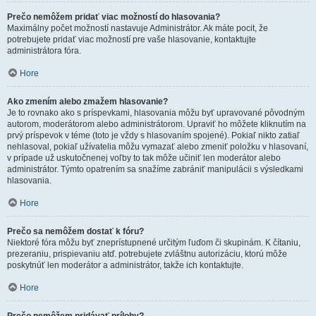
Prečo nemôžem pridať viac možností do hlasovania?
Maximálny počet možností nastavuje Administrátor. Ak máte pocit, že
potrebujete pridať viac možností pre vaše hlasovanie, kontaktujte
administrátora fóra.
Hore
Ako zmením alebo zmažem hlasovanie?
Je to rovnako ako s príspevkami, hlasovania môžu byť upravované pôvodným
autorom, moderátorom alebo administrátorom. Upraviť ho môžete kliknutím na
prvý príspevok v téme (toto je vždy s hlasovaním spojené). Pokiaľ nikto zatiaľ
nehlasoval, pokiaľ užívatelia môžu vymazať alebo zmeniť položku v hlasovaní,
v prípade už uskutočnenej voľby to tak môže učiniť len moderátor alebo
administrátor. Týmto opatrením sa snažíme zabrániť manipulácii s výsledkami
hlasovania.
Hore
Prečo sa nemôžem dostať k fóru?
Niektoré fóra môžu byť zneprístupnené určitým ľuďom či skupinám. K čítaniu,
prezeraniu, prispievaniu atď. potrebujete zvláštnu autorizáciu, ktorú môže
poskytnúť len moderátor a administrátor, takže ich kontaktujte.
Hore