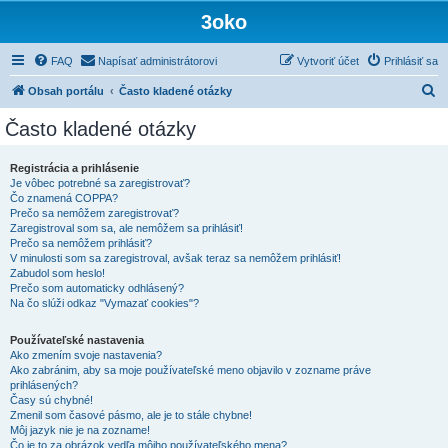
3oko
FAQ
Napísať administrátorovi
Vytvoriť účet
Prihlásiť sa
H
Obsah portálu
Často kladené otázky
ľ
Často kladené otázky
a
d
Registrácia a prihlásenie
Je vôbec potrebné sa zaregistrovať?
a
Čo znamená COPPA?
ť
Prečo sa nemôžem zaregistrovať?
Zaregistroval som sa, ale nemôžem sa prihlásiť!
Prečo sa nemôžem prihlásiť?
V minulosti som sa zaregistroval, avšak teraz sa nemôžem prihlásiť!
Zabudol som heslo!
Prečo som automaticky odhlásený?
Na čo slúži odkaz "Vymazať cookies"?
Používateľské nastavenia
Ako zmením svoje nastavenia?
Ako zabránim, aby sa moje používateľské meno objavilo v zozname práve
prihlásených?
Časy sú chybné!
Zmenil som časové pásmo, ale je to stále chybne!
Môj jazyk nie je na zozname!
Čo je to za obrázok vedľa môjho používateľského mena?