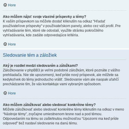
Hore
Ako môžem nájsť svoje vlastné príspevky a témy?
K vaším príspevkom sa môžete dostať kliknutím na odkaz "Hľadať
používateľove príspevky" v používateľskom panely, alebo cez váš profil. Pre
vyhľadávanie tém, ktoré ste odoslali, využite stránku pokročilého
vyhľadávania, kde zadáte odpovedajúce kritéria.
Hore
Sledovanie tém a záložiek
Aký je rozdiel medzi sledovaním a záložkami?
Záložkovanie v phpBB3 je veľmi podobné záložkám, ktoré poznáte z vášho
prehliadača. Nie ste upozornený, keď príde nový príspevok, ale môžete sa
kedykoľvek do témy jednoducho vrátiť. Sledovanie vám ale naopak uľahčí
prechádzanie tím, že vás kontaktuje vami vybraným spôsobom.
Hore
Ako môžem záložkovať alebo sledovať konkrétne témy?
Môžete záložkovať alebo sledovať konkrétne témy kliknutím na odkaz v meno
“Nástroje témy”, zvyčajne umiestnenom tesne nad a pod témou.
Odpovedaním na tému so zaškrtnutou možnosťou “Upozorni ma keď príde
odpoveď” tiež nastaví sledovanie na danú tému.