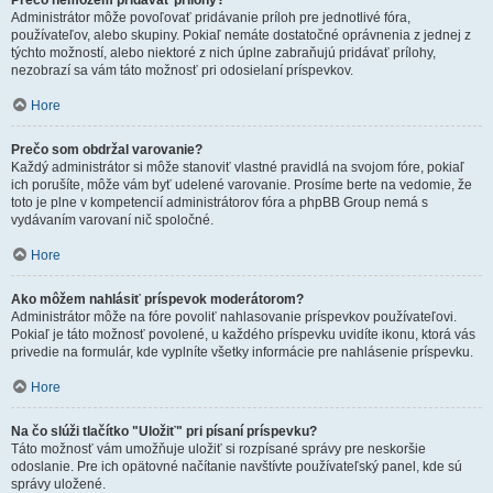
Prečo nemôžem pridávať prílohy?
Administrátor môže povoľovať pridávanie príloh pre jednotlivé fóra,
používateľov, alebo skupiny. Pokiaľ nemáte dostatočné oprávnenia z jednej z
týchto možností, alebo niektoré z nich úplne zabraňujú pridávať prílohy,
nezobrazí sa vám táto možnosť pri odosielaní príspevkov.
Hore
Prečo som obdržal varovanie?
Každý administrátor si môže stanoviť vlastné pravidlá na svojom fóre, pokiaľ
ich porušíte, môže vám byť udelené varovanie. Prosíme berte na vedomie, že
toto je plne v kompetencií administrátorov fóra a phpBB Group nemá s
vydávaním varovaní nič spoločné.
Hore
Ako môžem nahlásiť príspevok moderátorom?
Administrátor môže na fóre povoliť nahlasovanie príspevkov používateľovi.
Pokiaľ je táto možnosť povolené, u každého príspevku uvidíte ikonu, ktorá vás
privedie na formulár, kde vyplníte všetky informácie pre nahlásenie príspevku.
Hore
Na čo slúži tlačítko "Uložiť" pri písaní príspevku?
Táto možnosť vám umožňuje uložiť si rozpísané správy pre neskoršie
odoslanie. Pre ich opätovné načítanie navštívte používateľský panel, kde sú
správy uložené.