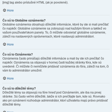
[img] tag alebo príslušné HTML (ak je povolené).
Hore
Čo sú to Globálne oznámenia?
Globálne oznámenia obsahujú dôležité informácie, ktoré by ste si mali prečítať
čo najskôr. Globálne oznámenie sa zobrazujú nad každým fórom a taktiež vo
vašom používateľskom panely. To, či môžete odosielať globálne oznámenie,
záleží na nastavených oprávneniach, ktoré nastavujú administrátori.
Hore
Čo sú to Oznámenia?
Oznámenia často prinášajú dôležité informácie a mali by ste ich prečítať čo
najskôr. Oznámenia sa objavujú v hornej časti každej stránky fóra, kde sú
uvedené. Či môžete či nemôžete pridávať oznámenia do fóra, záleží na tom, či
vám to administrátor umožnil.
Hore
Čo sú to dôležité témy?
Dôležité témy sa objavujú na fóre hneď pod Oznámením, ale iba na prvej
stránke. Sú často veľmi dôležité, takže si ich prečítajte tam, kde sú. Rovnako
ako pri oznámení rozhoduje administrátor, ktorí užívatelia majú právo pridávať
dôležité témy.