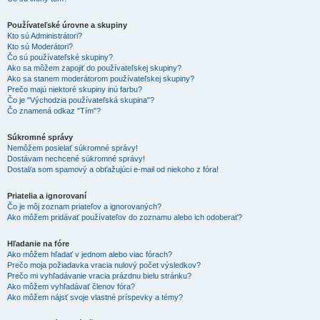
Používateľské úrovne a skupiny
Kto sú Administrátori?
Kto sú Moderátori?
Čo sú používateľské skupiny?
Ako sa môžem zapojiť do používateľskej skupiny?
Ako sa stanem moderátorom používateľskej skupiny?
Prečo majú niektoré skupiny inú farbu?
Čo je "Východzia používateľská skupina"?
Čo znamená odkaz "Tím"?
Súkromné správy
Nemôžem posielať súkromné správy!
Dostávam nechcené súkromné správy!
Dostal/a som spamový a obťažujúci e-mail od niekoho z fóra!
Priatelia a ignorovaní
Čo je môj zoznam priateľov a ignorovaných?
Ako môžem pridávať používateľov do zoznamu alebo ich odoberať?
Hľadanie na fóre
Ako môžem hľadať v jednom alebo viac fórach?
Prečo moja požiadavka vracia nulový počet výsledkov?
Prečo mi vyhľadávanie vracia prázdnu bielu stránku?
Ako môžem vyhľadávať členov fóra?
Ako môžem nájsť svoje vlastné príspevky a témy?