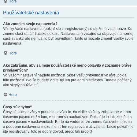
Hore
Používateľské nastavenia
Ako zmením svoje nastavenia?
Všetky Vaše nastavenia (pokiaľ ste zaregistrovaný) sú uložené v databáze. Ku
zmene stačí stlačiť tlačítko odkazu Nastavenia (zvyčajne sa objavuje na hornej
časti stránky, ale nemusí to byť pravidlom). Takto si môžete zmeniť všetky svoje
nastavenia.
Hore
Ako zabránim, aby sa moje používateľské meno objavilo v zozname práve
prihlásených?
Vo Vašom nastavení nájdete možnosť
Skryť Vašu prítomnosť vo fóre
, pokiaľ
túto možnosť
zvolíte
budete viditeľný len pre administrátorov. Budete počítaný
ako skrytý používateľ.
Hore
Časy sú chybné!
Časy sú takmer vždy v poriadku, avšak to, čo vidíte sú časy zobrazené v inom
časovom pásme než v tom, v ktorom sa nachádzate. Pokiaľ je to tak, zmeňte si
časové pásmo v nastaveniach. Berte na vedomie, že zmenu časového pásma
a podobné nastavenia môžu meniť len registrovaní užívatelia. Takže pokiaľ nie
ste registrovaný, toto je dobrý dôvod, prečo tak urobiť!