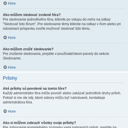
Hore
Ako môžem sledovať zvolené fóra?
Pre sledovanie jednotlivého fóra, kliknite po vstupu do neho na odkaz
"Sledovať toto fórum". Pre sledovanie témy kliknite na odkaz v ňom alebo pri
odosielaní príspevku zvoľte možnosť sledovať túto tému.
Hore
Ako môžem zrušiť sledovanie?
Pre zrušenie sledovania, prejdite v používateľskom panely do sekcie
Sledovanie.
Hore
Prílohy
Aké prílohy sú povolené na tomto fóre?
Každý administrátor fóra môže povoliť alebo zakázať jednotlivé druhy príloh.
Pokiaľ si nie ste istý, ktoré súbory môžu byť nahrávané, kontaktuje
administrátora fóra.
Hore
Ako si môžem zobraziť všetky svoje prílohy?
Pre zobrazenie kompletného zoznamu vami nahraných príloh, prejdite na