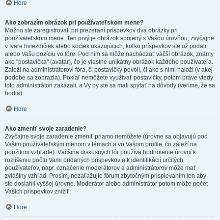
Hore
Ako zobrazím obrázok pri používateľskom mene?
Možno ste zaregistrovali pri prezeraní príspevkov dva obrázky pri
používateľskom mene. Ten prvý je obrázok spojený s Vašou úrovňou, zvyčajne
v tvare hviezdičiek alebo kociek ukazujúcich, koľko príspevkov ste už pridali,
alebo Vašu pozíciu vo fóre. Pod ním sa môže nachádzať väčší obrázok, známy
ako "postavička" (avatar), čo je vlastne unikátny obrázok každého používateľa.
Záleží na administrátorovi fóra, či postavičky povolí, či ako s nimi naloží (v akej
podobe sa zobrazia). Pokiaľ nemôžete využívať postavičky, potom práve vtedy
toto administrátori zakázali, a Vy by ste sa mali spýtať na dôvody (veríme, že sa
hodia).
Hore
Ako zmeniť svoje zaradenie?
Zvyčajne svoje zaradenie zmeniť priamo nemôžete (úrovne sa objavujú pod
Vašim používateľským menom v témach a vo Vašom profile, čo záleží na
použitom vzhľade). Väčšina diskusných fór používa hodnotenie úrovní k
rozlíšeniu počtu Vami pridaných príspevkov a k identifikácií určitých
používateľov, napr. označenie moderátorov a administrátorov môže mať
zvláštny vzhľad. Prosím, nezaťažujte fórum zbytočným prispievaním len aby
ste dosiahli vyššej úrovne. Moderátor alebo administrátor potom môže počet
Vašich príspevkov znížiť.
Hore