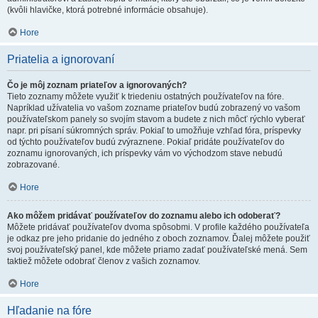
(kvôli hlavičke, ktorá potrebné informácie obsahuje).
Hore
Priatelia a ignorovaní
Čo je môj zoznam priateľov a ignorovaných?
Tieto zoznamy môžete využiť k triedeniu ostatných používateľov na fóre.
Napríklad užívatelia vo vašom zozname priateľov budú zobrazený vo vašom
používateľskom panely so svojím stavom a budete z nich môcť rýchlo vyberať
napr. pri písaní súkromných správ. Pokiaľ to umožňuje vzhľad fóra, príspevky
od týchto používateľov budú zvýraznene. Pokiaľ pridáte používateľov do
zoznamu ignorovaných, ich príspevky vám vo východzom stave nebudú
zobrazované.
Hore
Ako môžem pridávať používateľov do zoznamu alebo ich odoberať?
Môžete pridávať používateľov dvoma spôsobmi. V profile každého používateľa
je odkaz pre jeho pridanie do jedného z oboch zoznamov. Ďalej môžete použiť
svoj používateľský panel, kde môžete priamo zadať používateľské mená. Sem
taktiež môžete odobrať členov z vašich zoznamov.
Hore
Hľadanie na fóre