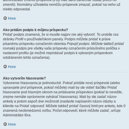
administrátor zmenili príspevok (tí by mali sami zanechať odkaz prečo ho
zmenili). Normálny užívatelia nemôžu príspevok zmazať, pokiaľ na neho už
niekto odpovedal.
Hore
Ako pridám podpis k môjmu príspevku?
Pridať podpis znamená, že si musíte najprv nie aký vytvoriť. To urobíte cez
stránku
Profil
v používateľskom panely. Podpis môžete pridať k práve
písanému príspevku označením okienka
Pripojiť podpis
. Môžete taktiež pridať
rovnaký podpis pre všetky vaše príspevky označením príslušného políčka v
nastavení profilu (je možné nepridávať podpis k vybraným príspevkom
odstránením tohto označenia).
Hore
Ako vytvorím hlasovanie?
Vytvorenie hlasovania je jednoduché. Pokiaľ pridáte nový príspevok (alebo
upravujete prví príspevok, pokiaľ môžete) mali by ste vidieť tlačítko Pridať
hlasovanie pod hlavným oknom na pridávanie príspevkov (pokiaľ to nevidíte,
zrejme nemáte oprávnenie vytvárať hlasovania). Mali by ste zadať názov
ankety a potom aspoň dve možnosti (nastavte napísaním názov otázky a
kliknite na Pridať odpoveď. Môžete taktiež pridať časový limit pre anketu, kde 0
znamená neobmedzenú voľbu. Počet odpovedí, ktoré môžete zadať, určuje
Administrátor fóra.
Hore