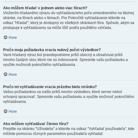
Ako môžem hľadať v jednom alebo viac fórach?
Vložením hľadaného výrazu do vyhľadávacieho poľa umiestneného na titulnej
stránke, na fórach alebo v témach. Pre Pokročilé vyhľadávanie kliknite na
odkaz "Hľadať", ktorý je dostupný vo všetkých stránkach fóra. Spôsob, akým sa
pristupuje k vyhľadávaniu sa môže líšiť podľa použitého vzhľadu.
Hore
Prečo moja požiadavka vracia nulový počet výsledkov?
Vami hľadaný výraz bol pravdepodobne príliš obecný a obsahoval príliš
mnoho častých slov, ktoré nie sú indexované. Spresnite vašu požiadavku a
využite možnosti pokročilého vyhľadávania.
Hore
Prečo mi vyhľadávanie vracia prázdnu bielu stránku?
Vašou požiadavkou sa našlo príliš mnoho výsledkov, ktoré server nebol
schopný spracovať. Spresnite vašu požiadavku a využite možnosť pokročilého
vyhľadávania.
Hore
Ako môžem vyhľadávať členov fóra?
Prejdite na stránku "Užívatelia" a kliknite na odkaz "Vyhľadať používateľa", kde
môžete pomocou rôznych parametrov používateľa vyhľadať.