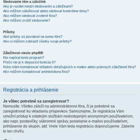
Sledovanie tém a záložiek
Aký je rozdiel medzi sledovaním a záložkami?
Ako môžem záložkovať alebo sledovať konkrétne témy?
Ako môžem sledovať zvolené fóra?
Ako môžem zrušiť sledovanie?
Prílohy
Aké prílohy sú povolené na tomto fóre?
Ako si môžem zobraziť všetky svoje prílohy?
Záležitosti okolo phpBB
Kto napísal tento program?
Prečo nie je k dispozícii funkcia X?
Koho mám kontaktovať ohľadom obťažujúcich e-mailov alebo právnych záležitostí fóra?
Ako môžem kontaktovať aministrátora fóra?
Registrácia a prihlásenie
Je vôbec potrebné sa zaregistrovať?
Nemusíte. Všetko záleží na administrátorovi fóra, či je potrebné sa
zaregistrovať ku vkladaniu príspevkov. Samozrejme, že registrácia Vám
umožní prístup k ostatným službám nedostupným anonymným používateľom,
ako napr. postavičky, súkromné správy, posielanie e-mailov používateľom,
prihlásenie do skupín, atď. Vrele Vám teda registráciu doporučujeme. Zaberie
to len chvíľu.