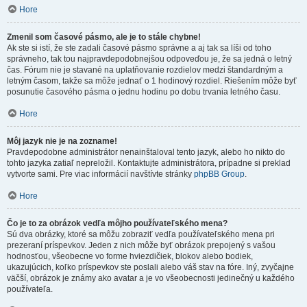
Hore
Zmenil som časové pásmo, ale je to stále chybne!
Ak ste si istí, že ste zadali časové pásmo správne a aj tak sa líši od toho
správneho, tak tou najpravdepodobnejšou odpoveďou je, že sa jedná o letný
čas. Fórum nie je stavané na uplatňovanie rozdielov medzi štandardným a
letným časom, takže sa môže jednať o 1 hodinový rozdiel. Riešením môže byť
posunutie časového pásma o jednu hodinu po dobu trvania letného času.
Hore
Môj jazyk nie je na zozname!
Pravdepodobne administrátor nenainštaloval tento jazyk, alebo ho nikto do
tohto jazyka zatiaľ nepreložil. Kontaktujte administrátora, prípadne si preklad
vytvorte sami. Pre viac informácií navštívte stránky
phpBB Group
.
Hore
Čo je to za obrázok vedľa môjho používateľského mena?
Sú dva obrázky, ktoré sa môžu zobraziť vedľa používateľského mena pri
prezeraní príspevkov. Jeden z nich môže byť obrázok prepojený s vašou
hodnosťou, všeobecne vo forme hviezdičiek, blokov alebo bodiek,
ukazujúcich, koľko príspevkov ste poslali alebo váš stav na fóre. Iný, zvyčajne
väčší, obrázok je známy ako avatar a je vo všeobecnosti jedinečný u každého
používateľa.