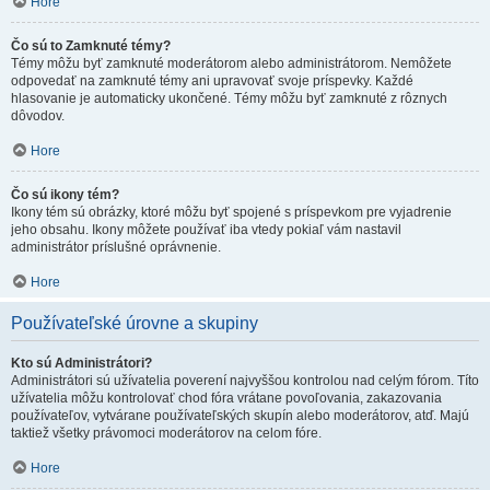
Hore
Čo sú to Zamknuté témy?
Témy môžu byť zamknuté moderátorom alebo administrátorom. Nemôžete
odpovedať na zamknuté témy ani upravovať svoje príspevky. Každé
hlasovanie je automaticky ukončené. Témy môžu byť zamknuté z rôznych
dôvodov.
Hore
Čo sú ikony tém?
Ikony tém sú obrázky, ktoré môžu byť spojené s príspevkom pre vyjadrenie
jeho obsahu. Ikony môžete používať iba vtedy pokiaľ vám nastavil
administrátor príslušné oprávnenie.
Hore
Používateľské úrovne a skupiny
Kto sú Administrátori?
Administrátori sú užívatelia poverení najvyššou kontrolou nad celým fórom. Títo
užívatelia môžu kontrolovať chod fóra vrátane povoľovania, zakazovania
používateľov, vytvárane používateľských skupín alebo moderátorov, atď. Majú
taktiež všetky právomoci moderátorov na celom fóre.
Hore