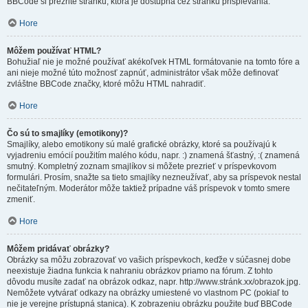
BBCode si prezrite stránku, ktorá je dostupná cez stránku prispievania.
Hore
Môžem používať HTML?
Bohužiaľ nie je možné používať akékoľvek HTML formátovanie na tomto fóre a
ani nieje možné túto možnosť zapnúť, administrátor však môže definovať
zvláštne BBCode značky, ktoré môžu HTML nahradiť.
Hore
Čo sú to smajlíky (emotikony)?
Smajlíky, alebo emotikony sú malé grafické obrázky, ktoré sa používajú k
vyjadreniu emócií použitím malého kódu, napr. :) znamená šťastný, :( znamená
smutný. Kompletný zoznam smajlíkov si môžete prezrieť v príspevkovom
formulári. Prosím, snažte sa tieto smajlíky nezneužívať, aby sa príspevok nestal
nečitateľným. Moderátor môže taktiež prípadne váš príspevok v tomto smere
zmeniť.
Hore
Môžem pridávať obrázky?
Obrázky sa môžu zobrazovať vo vašich príspevkoch, keďže v súčasnej dobe
neexistuje žiadna funkcia k nahraniu obrázkov priamo na fórum. Z tohto
dôvodu musíte zadať na obrázok odkaz, napr. http://www.stránk.xx/obrazok.jpg.
Nemôžete vytvárať odkazy na obrázky umiestené vo vlastnom PC (pokiaľ to
nie je verejne prístupná stanica). K zobrazeniu obrázku použite buď BBCode