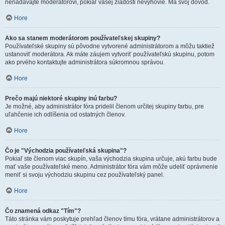
nenadávajte moderátorovi, pokiaľ vašej žiadosti nevyhovie. Má svoj dôvod.
Hore
Ako sa stanem moderátorom používateľskej skupiny?
Používateľské skupiny sú pôvodne vytvorené administrátorom a môžu taktiež
ustanoviť moderátora. Ak máte záujem vytvoriť používateľskú skupinu, potom
ako prvého kontaktujte administrátora súkromnou správou.
Hore
Prečo majú niektoré skupiny inú farbu?
Je možné, aby administrátor fóra pridelil členom určitej skupiny farbu, pre
uľahčenie ich odlíšenia od ostatných členov.
Hore
Čo je "Východzia používateľská skupina"?
Pokiaľ ste členom viac skupín, vaša východzia skupina určuje, akú farbu bude
mať vaše používateľské meno. Administrátor fóra vám môže udeliť oprávnenie
meniť si svoju východziu skupinu cez používateľský panel.
Hore
Čo znamená odkaz "Tím"?
Táto stránka vám poskytuje prehľad členov tímu fóra, vrátane administrátorov a