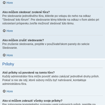
Hore
Ako môžem sledovať zvolené fóra?
Pre sledovanie jednotlivého fóra, kliknite po vstupu do neho na odkaz
"Sledovať toto fórum". Pre sledovanie témy kliknite na odkaz v ňom alebo pri
odosielaní príspevku zvoľte možnosť sledovať túto tému.
Hore
Ako môžem zrušiť sledovanie?
Pre zrušenie sledovania, prejdite v používateľskom panely do sekcie
Sledovanie.
Hore
Prílohy
Aké prílohy sú povolené na tomto fóre?
Každý administrátor fóra môže povoliť alebo zakázať jednotlivé druhy príloh.
Pokiaľ si nie ste istý, ktoré súbory môžu byť nahrávané, kontaktuje
administrátora fóra.
Hore
Ako si môžem zobraziť všetky svoje prílohy?
Pre zobrazenie kompletného zoznamu vami nahraných príloh, prejdite na