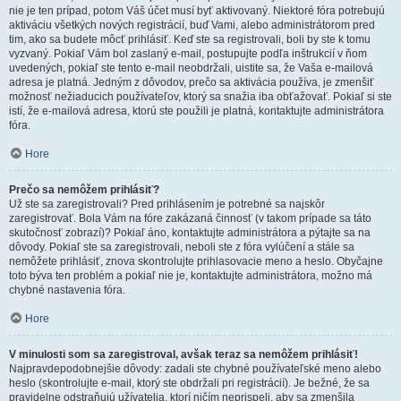
nie je ten prípad, potom Váš účet musí byť aktivovaný. Niektoré fóra potrebujú
aktiváciu všetkých nových registrácií, buď Vami, alebo administrátorom pred
tim, ako sa budete môcť prihlásiť. Keď ste sa registrovali, boli by ste k tomu
vyzvaný. Pokiaľ Vám bol zaslaný e-mail, postupujte podľa inštrukcií v ňom
uvedených, pokiaľ ste tento e-mail neobdržali, uistite sa, že Vaša e-mailová
adresa je platná. Jedným z dôvodov, prečo sa aktivácia používa, je zmenšiť
možnosť nežiaducich používateľov, ktorý sa snažia iba obťažovať. Pokiaľ si ste
istí, že e-mailová adresa, ktorú ste použili je platná, kontaktujte administrátora
fóra.
Hore
Prečo sa nemôžem prihlásiť?
Už ste sa zaregistrovali? Pred prihlásením je potrebné sa najskôr
zaregistrovať. Bola Vám na fóre zakázaná činnosť (v takom prípade sa táto
skutočnosť zobrazí)? Pokiaľ áno, kontaktujte administrátora a pýtajte sa na
dôvody. Pokiaľ ste sa zaregistrovali, neboli ste z fóra vylúčení a stále sa
nemôžete prihlásiť, znova skontrolujte prihlasovacie meno a heslo. Obyčajne
toto býva ten problém a pokiaľ nie je, kontaktujte administrátora, možno má
chybné nastavenia fóra.
Hore
V minulosti som sa zaregistroval, avšak teraz sa nemôžem prihlásiť!
Najpravdepodobnejšie dôvody: zadali ste chybné používateľské meno alebo
heslo (skontrolujte e-mail, ktorý ste obdržali pri registrácií). Je bežné, že sa
pravidelne odstraňujú užívatelia, ktorí ničím neprispeli, aby sa zmenšila