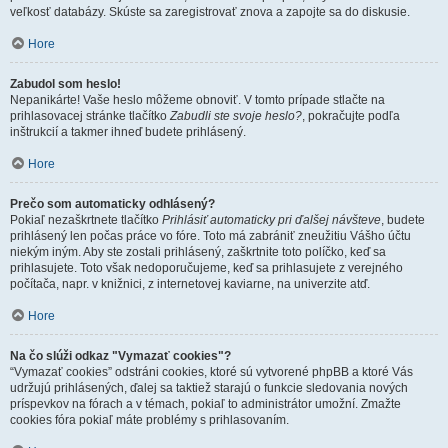
veľkosť databázy. Skúste sa zaregistrovať znova a zapojte sa do diskusie.
Hore
Zabudol som heslo!
Nepanikárte! Vaše heslo môžeme obnoviť. V tomto prípade stlačte na
prihlasovacej stránke tlačítko
Zabudli ste svoje heslo?
, pokračujte podľa
inštrukcií a takmer ihneď budete prihlásený.
Hore
Prečo som automaticky odhlásený?
Pokiaľ nezaškrtnete tlačítko
Prihlásiť automaticky pri ďalšej návšteve
, budete
prihlásený len počas práce vo fóre. Toto má zabrániť zneužitiu Vášho účtu
niekým iným. Aby ste zostali prihlásený, zaškrtnite toto políčko, keď sa
prihlasujete. Toto však nedoporučujeme, keď sa prihlasujete z verejného
počítača, napr. v knižnici, z internetovej kaviarne, na univerzite atď.
Hore
Na čo slúži odkaz "Vymazať cookies"?
“Vymazať cookies” odstráni cookies, ktoré sú vytvorené phpBB a ktoré Vás
udržujú prihlásených, ďalej sa taktiež starajú o funkcie sledovania nových
príspevkov na fórach a v témach, pokiaľ to administrátor umožní. Zmažte
cookies fóra pokiaľ máte problémy s prihlasovaním.