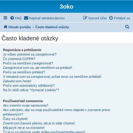
3oko
FAQ
Napísať administrátorovi
Vytvoriť účet
Prihlásiť sa
H
Obsah portálu
Často kladené otázky
ľ
Často kladené otázky
a
d
Registrácia a prihlásenie
Je vôbec potrebné sa zaregistrovať?
a
Čo znamená COPPA?
ť
Prečo sa nemôžem zaregistrovať?
Zaregistroval som sa, ale nemôžem sa prihlásiť!
Prečo sa nemôžem prihlásiť?
V minulosti som sa zaregistroval, avšak teraz sa nemôžem prihlásiť!
Zabudol som heslo!
Prečo som automaticky odhlásený?
Na čo slúži odkaz "Vymazať cookies"?
Používateľské nastavenia
Ako zmením svoje nastavenia?
Ako zabránim, aby sa moje používateľské meno objavilo v zozname práve
prihlásených?
Časy sú chybné!
Zmenil som časové pásmo, ale je to stále chybne!
Môj jazyk nie je na zozname!
Čo je to za obrázok vedľa môjho používateľského mena?