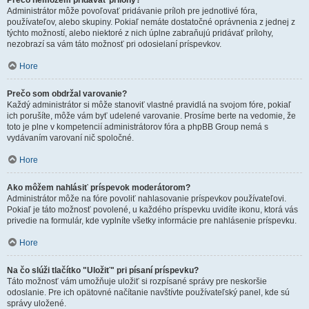
Prečo nemôžem pridávať prílohy?
Administrátor môže povoľovať pridávanie príloh pre jednotlivé fóra,
používateľov, alebo skupiny. Pokiaľ nemáte dostatočné oprávnenia z jednej z
týchto možností, alebo niektoré z nich úplne zabraňujú pridávať prílohy,
nezobrazí sa vám táto možnosť pri odosielaní príspevkov.
Hore
Prečo som obdržal varovanie?
Každý administrátor si môže stanoviť vlastné pravidlá na svojom fóre, pokiaľ
ich porušíte, môže vám byť udelené varovanie. Prosíme berte na vedomie, že
toto je plne v kompetencií administrátorov fóra a phpBB Group nemá s
vydávaním varovaní nič spoločné.
Hore
Ako môžem nahlásiť príspevok moderátorom?
Administrátor môže na fóre povoliť nahlasovanie príspevkov používateľovi.
Pokiaľ je táto možnosť povolené, u každého príspevku uvidíte ikonu, ktorá vás
privedie na formulár, kde vyplníte všetky informácie pre nahlásenie príspevku.
Hore
Na čo slúži tlačítko "Uložiť" pri písaní príspevku?
Táto možnosť vám umožňuje uložiť si rozpísané správy pre neskoršie
odoslanie. Pre ich opätovné načítanie navštívte používateľský panel, kde sú
správy uložené.