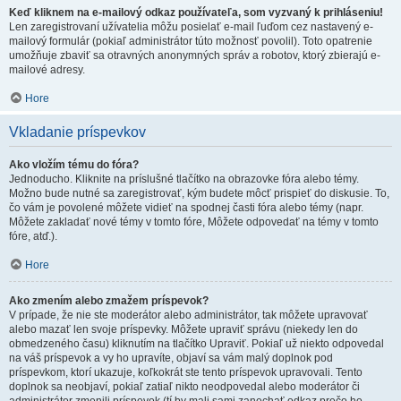
Keď kliknem na e-mailový odkaz používateľa, som vyzvaný k prihláseniu!
Len zaregistrovaní užívatelia môžu posielať e-mail ľuďom cez nastavený e-
mailový formulár (pokiaľ administrátor túto možnosť povolil). Toto opatrenie
umožňuje zbaviť sa otravných anonymných správ a robotov, ktorý zbierajú e-
mailové adresy.
Hore
Vkladanie príspevkov
Ako vložím tému do fóra?
Jednoducho. Kliknite na príslušné tlačítko na obrazovke fóra alebo témy.
Možno bude nutné sa zaregistrovať, kým budete môcť prispieť do diskusie. To,
čo vám je povolené môžete vidieť na spodnej časti fóra alebo témy (napr.
Môžete zakladať nové témy v tomto fóre, Môžete odpovedať na témy v tomto
fóre, atď.).
Hore
Ako zmením alebo zmažem príspevok?
V prípade, že nie ste moderátor alebo administrátor, tak môžete upravovať
alebo mazať len svoje príspevky. Môžete upraviť správu (niekedy len do
obmedzeného času) kliknutím na tlačítko Upraviť. Pokiaľ už niekto odpovedal
na váš príspevok a vy ho upravíte, objaví sa vám malý doplnok pod
príspevkom, ktorí ukazuje, koľkokrát ste tento príspevok upravovali. Tento
doplnok sa neobjaví, pokiaľ zatiaľ nikto neodpovedal alebo moderátor či