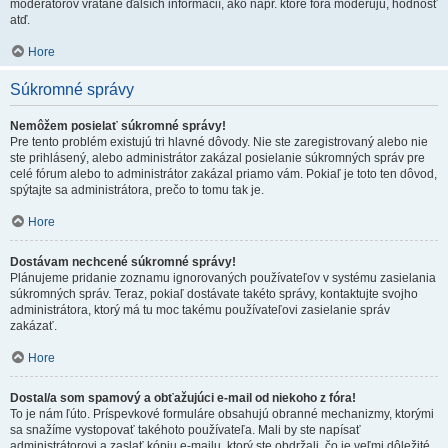
moderátorov vrátane ďalších informácií, ako napr. ktoré fóra moderujú, hodnosť
atď.
Hore
Súkromné správy
Nemôžem posielať súkromné správy!
Pre tento problém existujú tri hlavné dôvody. Nie ste zaregistrovaný alebo nie
ste prihlásený, alebo administrátor zakázal posielanie súkromných správ pre
celé fórum alebo to administrátor zakázal priamo vám. Pokiaľ je toto ten dôvod,
spýtajte sa administrátora, prečo to tomu tak je.
Hore
Dostávam nechcené súkromné správy!
Plánujeme pridanie zoznamu ignorovaných používateľov v systému zasielania
súkromných správ. Teraz, pokiaľ dostávate takéto správy, kontaktujte svojho
administrátora, ktorý má tu moc takému používateľovi zasielanie správ
zakázať.
Hore
Dostal/a som spamový a obťažujúci e-mail od niekoho z fóra!
To je nám ľúto. Príspevkové formuláre obsahujú obranné mechanizmy, ktorými
sa snažíme vystopovať takéhoto používateľa. Mali by ste napísať
administrátorovi a zaslať kópiu e-mailu, ktorý ste obdržali, čo je veľmi dôležité