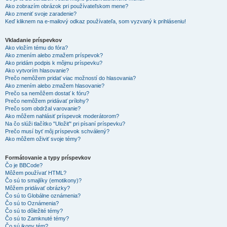
Ako zobrazím obrázok pri používateľskom mene?
Ako zmeniť svoje zaradenie?
Keď kliknem na e-mailový odkaz používateľa, som vyzvaný k prihláseniu!
Vkladanie príspevkov
Ako vložím tému do fóra?
Ako zmením alebo zmažem príspevok?
Ako pridám podpis k môjmu príspevku?
Ako vytvorím hlasovanie?
Prečo nemôžem pridať viac možností do hlasovania?
Ako zmením alebo zmažem hlasovanie?
Prečo sa nemôžem dostať k fóru?
Prečo nemôžem pridávať prílohy?
Prečo som obdržal varovanie?
Ako môžem nahlásiť príspevok moderátorom?
Na čo slúži tlačítko "Uložiť" pri písaní príspevku?
Prečo musí byť môj príspevok schválený?
Ako môžem oživiť svoje témy?
Formátovanie a typy príspevkov
Čo je BBCode?
Môžem používať HTML?
Čo sú to smajlíky (emotikony)?
Môžem pridávať obrázky?
Čo sú to Globálne oznámenia?
Čo sú to Oznámenia?
Čo sú to dôležité témy?
Čo sú to Zamknuté témy?
Čo sú ikony tém?