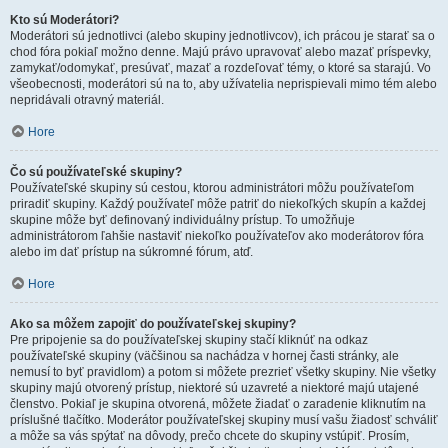
Kto sú Moderátori?
Moderátori sú jednotlivci (alebo skupiny jednotlivcov), ich prácou je starať sa o
chod fóra pokiaľ možno denne. Majú právo upravovať alebo mazať príspevky,
zamykať/odomykať, presúvať, mazať a rozdeľovať témy, o ktoré sa starajú. Vo
všeobecnosti, moderátori sú na to, aby užívatelia neprispievali mimo tém alebo
nepridávali otravný materiál.
Hore
Čo sú používateľské skupiny?
Používateľské skupiny sú cestou, ktorou administrátori môžu používateľom
priradiť skupiny. Každý používateľ môže patriť do niekoľkých skupín a každej
skupine môže byť definovaný individuálny prístup. To umožňuje
administrátorom ľahšie nastaviť niekoľko používateľov ako moderátorov fóra
alebo im dať prístup na súkromné fórum, atď.
Hore
Ako sa môžem zapojiť do používateľskej skupiny?
Pre pripojenie sa do používateľskej skupiny stačí kliknúť na odkaz
používateľské skupiny (väčšinou sa nachádza v hornej časti stránky, ale
nemusí to byť pravidlom) a potom si môžete prezrieť všetky skupiny. Nie všetky
skupiny majú otvorený prístup, niektoré sú uzavreté a niektoré majú utajené
členstvo. Pokiaľ je skupina otvorená, môžete žiadať o zaradenie kliknutím na
príslušné tlačítko. Moderátor používateľskej skupiny musí vašu žiadosť schváliť
a môže sa vás spýtať na dôvody, prečo chcete do skupiny vstúpiť. Prosím,