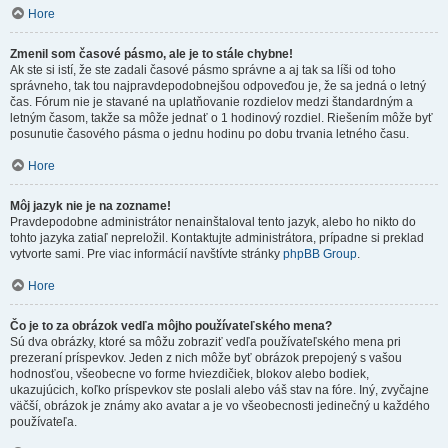
Hore
Zmenil som časové pásmo, ale je to stále chybne!
Ak ste si istí, že ste zadali časové pásmo správne a aj tak sa líši od toho
správneho, tak tou najpravdepodobnejšou odpoveďou je, že sa jedná o letný
čas. Fórum nie je stavané na uplatňovanie rozdielov medzi štandardným a
letným časom, takže sa môže jednať o 1 hodinový rozdiel. Riešením môže byť
posunutie časového pásma o jednu hodinu po dobu trvania letného času.
Hore
Môj jazyk nie je na zozname!
Pravdepodobne administrátor nenainštaloval tento jazyk, alebo ho nikto do
tohto jazyka zatiaľ nepreložil. Kontaktujte administrátora, prípadne si preklad
vytvorte sami. Pre viac informácií navštívte stránky
phpBB Group
.
Hore
Čo je to za obrázok vedľa môjho používateľského mena?
Sú dva obrázky, ktoré sa môžu zobraziť vedľa používateľského mena pri
prezeraní príspevkov. Jeden z nich môže byť obrázok prepojený s vašou
hodnosťou, všeobecne vo forme hviezdičiek, blokov alebo bodiek,
ukazujúcich, koľko príspevkov ste poslali alebo váš stav na fóre. Iný, zvyčajne
väčší, obrázok je známy ako avatar a je vo všeobecnosti jedinečný u každého
používateľa.