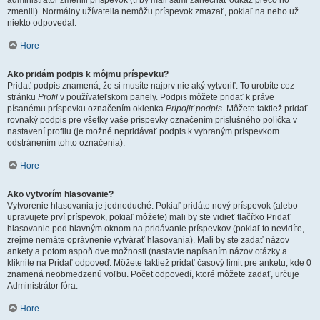
administrátor zmenili príspevok (tí by mali sami zanechať odkaz prečo ho
zmenili). Normálny užívatelia nemôžu príspevok zmazať, pokiaľ na neho už
niekto odpovedal.
Hore
Ako pridám podpis k môjmu príspevku?
Pridať podpis znamená, že si musíte najprv nie aký vytvoriť. To urobíte cez
stránku
Profil
v používateľskom panely. Podpis môžete pridať k práve
písanému príspevku označením okienka
Pripojiť podpis
. Môžete taktiež pridať
rovnaký podpis pre všetky vaše príspevky označením príslušného políčka v
nastavení profilu (je možné nepridávať podpis k vybraným príspevkom
odstránením tohto označenia).
Hore
Ako vytvorím hlasovanie?
Vytvorenie hlasovania je jednoduché. Pokiaľ pridáte nový príspevok (alebo
upravujete prví príspevok, pokiaľ môžete) mali by ste vidieť tlačítko Pridať
hlasovanie pod hlavným oknom na pridávanie príspevkov (pokiaľ to nevidíte,
zrejme nemáte oprávnenie vytvárať hlasovania). Mali by ste zadať názov
ankety a potom aspoň dve možnosti (nastavte napísaním názov otázky a
kliknite na Pridať odpoveď. Môžete taktiež pridať časový limit pre anketu, kde 0
znamená neobmedzenú voľbu. Počet odpovedí, ktoré môžete zadať, určuje
Administrátor fóra.
Hore