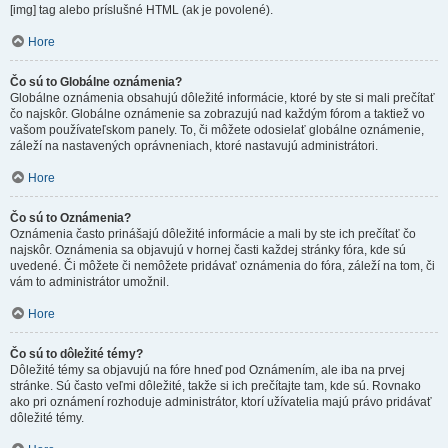
[img] tag alebo príslušné HTML (ak je povolené).
Hore
Čo sú to Globálne oznámenia?
Globálne oznámenia obsahujú dôležité informácie, ktoré by ste si mali prečítať
čo najskôr. Globálne oznámenie sa zobrazujú nad každým fórom a taktiež vo
vašom používateľskom panely. To, či môžete odosielať globálne oznámenie,
záleží na nastavených oprávneniach, ktoré nastavujú administrátori.
Hore
Čo sú to Oznámenia?
Oznámenia často prinášajú dôležité informácie a mali by ste ich prečítať čo
najskôr. Oznámenia sa objavujú v hornej časti každej stránky fóra, kde sú
uvedené. Či môžete či nemôžete pridávať oznámenia do fóra, záleží na tom, či
vám to administrátor umožnil.
Hore
Čo sú to dôležité témy?
Dôležité témy sa objavujú na fóre hneď pod Oznámením, ale iba na prvej
stránke. Sú často veľmi dôležité, takže si ich prečítajte tam, kde sú. Rovnako
ako pri oznámení rozhoduje administrátor, ktorí užívatelia majú právo pridávať
dôležité témy.