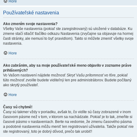
Hore
Používateľské nastavenia
Ako zmením svoje nastavenia?
Všetky Vaše nastavenia (pokiaľ ste zaregistrovaný) sú uložené v databáze. Ku
zmene stačí stlačiť tlačítko odkazu Nastavenia (zvyčajne sa objavuje na hornej
časti stránky, ale nemusí to byť pravidlom). Takto si môžete zmeniť všetky svoje
nastavenia.
Hore
Ako zabránim, aby sa moje používateľské meno objavilo v zozname práve
prihlásených?
Vo Vašom nastavení nájdete možnosť
Skryť Vašu prítomnosť vo fóre
, pokiaľ
túto možnosť
zvolíte
budete viditeľný len pre administrátorov. Budete počítaný
ako skrytý používateľ.
Hore
Časy sú chybné!
Časy sú takmer vždy v poriadku, avšak to, čo vidíte sú časy zobrazené v inom
časovom pásme než v tom, v ktorom sa nachádzate. Pokiaľ je to tak, zmeňte si
časové pásmo v nastaveniach. Berte na vedomie, že zmenu časového pásma
a podobné nastavenia môžu meniť len registrovaní užívatelia. Takže pokiaľ nie
ste registrovaný, toto je dobrý dôvod, prečo tak urobiť!