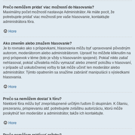
Prečo nemôžem pridať viac možností do hlasovania?
Maximálny počet možností nastavuje Administrátor. Ak máte pocit, že
potrebujete pridať viac možností pre vaše hlasovanie, kontaktujte
administrátora fóra.
Hore
Ako zmením alebo zmažem hlasovanie?
Je to rovnako ako s príspevkami, hlasovania môžu byť upravované pôvodným
autorom, moderátorom alebo administrátorom. Upraviť ho môžete kliknutím na
prvý príspevok v téme (toto je vždy s hlasovaním spojené). Pokiaľ nikto zatiaľ
nehlasoval, pokiaľ užívatelia môžu vymazať alebo zmeniť položku v hlasovaní,
v prípade už uskutočnenej voľby to tak môže učiniť len moderátor alebo
administrátor. Týmto opatrením sa snažíme zabrániť manipulácii s výsledkami
hlasovania.
Hore
Prečo sa nemôžem dostať k fóru?
Niektoré fóra môžu byť zneprístupnené určitým ľuďom či skupinám. K čítaniu,
prezeraniu, prispievaniu atď. potrebujete zvláštnu autorizáciu, ktorú môže
poskytnúť len moderátor a administrátor, takže ich kontaktujte.
Hore