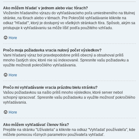
Ako môžem hľadať v jednom alebo viac fórach?
Vložením hľadaného výrazu do vyhľadávacieho poľa umiestneného na titulnej
stránke, na fórach alebo v témach. Pre Pokročilé vyhľadávanie kliknite na
odkaz "Hľadať", ktorý je dostupný vo všetkých stránkach fóra. Spôsob, akým sa
pristupuje k vyhľadávaniu sa môže líšiť podľa použitého vzhľadu.
Hore
Prečo moja požiadavka vracia nulový počet výsledkov?
Vami hľadaný výraz bol pravdepodobne príliš obecný a obsahoval príliš
mnoho častých slov, ktoré nie sú indexované. Spresnite vašu požiadavku a
využite možnosti pokročilého vyhľadávania.
Hore
Prečo mi vyhľadávanie vracia prázdnu bielu stránku?
Vašou požiadavkou sa našlo príliš mnoho výsledkov, ktoré server nebol
schopný spracovať. Spresnite vašu požiadavku a využite možnosť pokročilého
vyhľadávania.
Hore
Ako môžem vyhľadávať členov fóra?
Prejdite na stránku "Užívatelia" a kliknite na odkaz "Vyhľadať používateľa", kde
môžete pomocou rôznych parametrov používateľa vyhľadať.