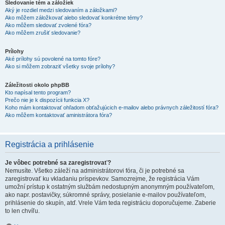
Sledovanie tém a záložiek
Aký je rozdiel medzi sledovaním a záložkami?
Ako môžem záložkovať alebo sledovať konkrétne témy?
Ako môžem sledovať zvolené fóra?
Ako môžem zrušiť sledovanie?
Prílohy
Aké prílohy sú povolené na tomto fóre?
Ako si môžem zobraziť všetky svoje prílohy?
Záležitosti okolo phpBB
Kto napísal tento program?
Prečo nie je k dispozícii funkcia X?
Koho mám kontaktovať ohľadom obťažujúcich e-mailov alebo právnych záležitostí fóra?
Ako môžem kontaktovať aministrátora fóra?
Registrácia a prihlásenie
Je vôbec potrebné sa zaregistrovať?
Nemusíte. Všetko záleží na administrátorovi fóra, či je potrebné sa
zaregistrovať ku vkladaniu príspevkov. Samozrejme, že registrácia Vám
umožní prístup k ostatným službám nedostupným anonymným používateľom,
ako napr. postavičky, súkromné správy, posielanie e-mailov používateľom,
prihlásenie do skupín, atď. Vrele Vám teda registráciu doporučujeme. Zaberie
to len chvíľu.