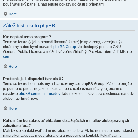
používateľský panel a nasledujte odkazy do časti s prílohami.
Hore
Záležitosti okolo phpBB
Kto napísal tento program?
Tento software (v jeho nemodifikované forme) je vytvorený, zverejnený a
chránený autorskými právami
phpBB Group
. Je dostupný pod the GNU
General Public Licence a môže byť voľne šíriteľný. Pre viac informácií kliknite
sem
.
Hore
Prečo nie je k dispozícii funkcia X?
Tento software bol napísaný a licencovaný cez phpBB Group. Máte dojem, že
je potrebné pridať nejakú funkciu alebo chcete oznámiť chybu, prosíme,
navštívte
phpBB centrum nápadov
, kde môžete hlasovať za existujúce nápady
alebo navrhnúť nové.
Hore
Koho mám kontaktovať ohľadom obťažujúcich e-mailov alebo právnych
záležitostí fóra?
Mali by ste kontaktovať administrátora tohto fóra. Ak ho nemôžete nájsť, skúste
najprv kontaktovať moderátora fóra a popýtajte si kontakt. Pokiaľ sa nič