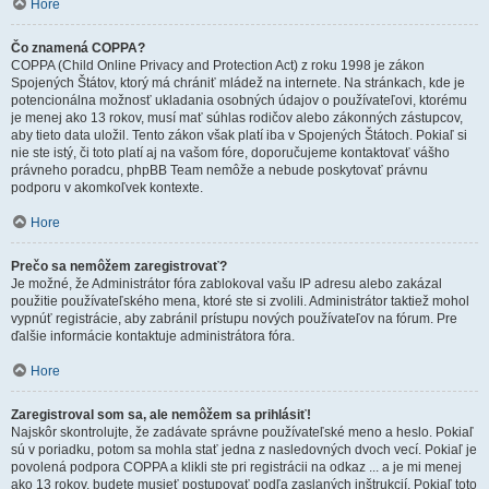
Hore
Čo znamená COPPA?
COPPA (Child Online Privacy and Protection Act) z roku 1998 je zákon
Spojených Štátov, ktorý má chrániť mládež na internete. Na stránkach, kde je
potencionálna možnosť ukladania osobných údajov o používateľovi, ktorému
je menej ako 13 rokov, musí mať súhlas rodičov alebo zákonných zástupcov,
aby tieto data uložil. Tento zákon však platí iba v Spojených Štátoch. Pokiaľ si
nie ste istý, či toto platí aj na vašom fóre, doporučujeme kontaktovať vášho
právneho poradcu, phpBB Team nemôže a nebude poskytovať právnu
podporu v akomkoľvek kontexte.
Hore
Prečo sa nemôžem zaregistrovať?
Je možné, že Administrátor fóra zablokoval vašu IP adresu alebo zakázal
použitie používateľského mena, ktoré ste si zvolili. Administrátor taktiež mohol
vypnúť registrácie, aby zabránil prístupu nových používateľov na fórum. Pre
ďalšie informácie kontaktuje administrátora fóra.
Hore
Zaregistroval som sa, ale nemôžem sa prihlásiť!
Najskôr skontrolujte, že zadávate správne používateľské meno a heslo. Pokiaľ
sú v poriadku, potom sa mohla stať jedna z nasledovných dvoch vecí. Pokiaľ je
povolená podpora COPPA a klikli ste pri registrácii na odkaz ... a je mi menej
ako 13 rokov, budete musieť postupovať podľa zaslaných inštrukcií. Pokiaľ toto