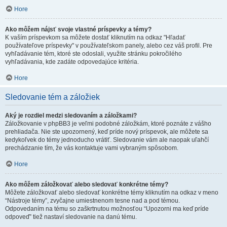
Hore
Ako môžem nájsť svoje vlastné príspevky a témy?
K vaším príspevkom sa môžete dostať kliknutím na odkaz "Hľadať
používateľove príspevky" v používateľskom panely, alebo cez váš profil. Pre
vyhľadávanie tém, ktoré ste odoslali, využite stránku pokročilého
vyhľadávania, kde zadáte odpovedajúce kritéria.
Hore
Sledovanie tém a záložiek
Aký je rozdiel medzi sledovaním a záložkami?
Záložkovanie v phpBB3 je veľmi podobné záložkám, ktoré poznáte z vášho
prehliadača. Nie ste upozornený, keď príde nový príspevok, ale môžete sa
kedykoľvek do témy jednoducho vrátiť. Sledovanie vám ale naopak uľahčí
prechádzanie tím, že vás kontaktuje vami vybraným spôsobom.
Hore
Ako môžem záložkovať alebo sledovať konkrétne témy?
Môžete záložkovať alebo sledovať konkrétne témy kliknutím na odkaz v meno
“Nástroje témy”, zvyčajne umiestnenom tesne nad a pod témou.
Odpovedaním na tému so zaškrtnutou možnosťou “Upozorni ma keď príde
odpoveď” tiež nastaví sledovanie na danú tému.