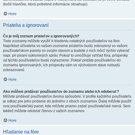
(kvôli hlavičke, ktorá potrebné informácie obsahuje).
Hore
Priatelia a ignorovaní
Čo je môj zoznam priateľov a ignorovaných?
Tieto zoznamy môžete využiť k triedeniu ostatných používateľov na fóre.
Napríklad užívatelia vo vašom zozname priateľov budú zobrazený vo vašom
používateľskom panely so svojím stavom a budete z nich môcť rýchlo vyberať
napr. pri písaní súkromných správ. Pokiaľ to umožňuje vzhľad fóra, príspevky
od týchto používateľov budú zvýraznene. Pokiaľ pridáte používateľov do
zoznamu ignorovaných, ich príspevky vám vo východzom stave nebudú
zobrazované.
Hore
Ako môžem pridávať používateľov do zoznamu alebo ich odoberať?
Môžete pridávať používateľov dvoma spôsobmi. V profile každého používateľa
je odkaz pre jeho pridanie do jedného z oboch zoznamov. Ďalej môžete použiť
svoj používateľský panel, kde môžete priamo zadať používateľské mená. Sem
taktiež môžete odobrať členov z vašich zoznamov.
Hore
Hľadanie na fóre