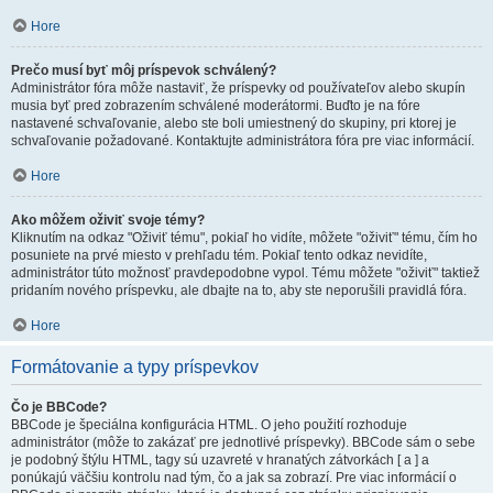
Hore
Prečo musí byť môj príspevok schválený?
Administrátor fóra môže nastaviť, že príspevky od používateľov alebo skupín
musia byť pred zobrazením schválené moderátormi. Buďto je na fóre
nastavené schvaľovanie, alebo ste boli umiestnený do skupiny, pri ktorej je
schvaľovanie požadované. Kontaktujte administrátora fóra pre viac informácií.
Hore
Ako môžem oživiť svoje témy?
Kliknutím na odkaz "Oživiť tému", pokiaľ ho vidíte, môžete "oživiť" tému, čím ho
posuniete na prvé miesto v prehľadu tém. Pokiaľ tento odkaz nevidíte,
administrátor túto možnosť pravdepodobne vypol. Tému môžete "oživiť" taktiež
pridaním nového príspevku, ale dbajte na to, aby ste neporušili pravidlá fóra.
Hore
Formátovanie a typy príspevkov
Čo je BBCode?
BBCode je špeciálna konfigurácia HTML. O jeho použití rozhoduje
administrátor (môže to zakázať pre jednotlivé príspevky). BBCode sám o sebe
je podobný štýlu HTML, tagy sú uzavreté v hranatých zátvorkách [ a ] a
ponúkajú väčšiu kontrolu nad tým, čo a jak sa zobrazí. Pre viac informácií o