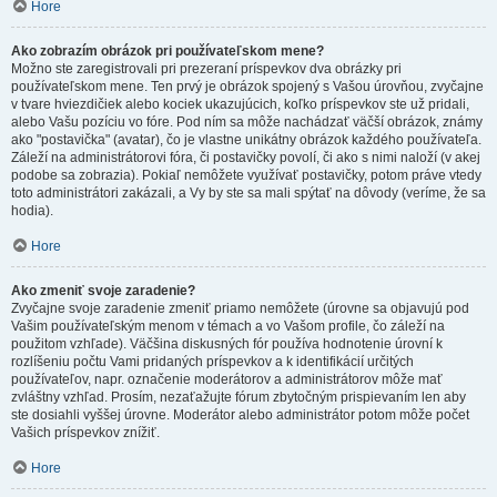
Hore
Ako zobrazím obrázok pri používateľskom mene?
Možno ste zaregistrovali pri prezeraní príspevkov dva obrázky pri
používateľskom mene. Ten prvý je obrázok spojený s Vašou úrovňou, zvyčajne
v tvare hviezdičiek alebo kociek ukazujúcich, koľko príspevkov ste už pridali,
alebo Vašu pozíciu vo fóre. Pod ním sa môže nachádzať väčší obrázok, známy
ako "postavička" (avatar), čo je vlastne unikátny obrázok každého používateľa.
Záleží na administrátorovi fóra, či postavičky povolí, či ako s nimi naloží (v akej
podobe sa zobrazia). Pokiaľ nemôžete využívať postavičky, potom práve vtedy
toto administrátori zakázali, a Vy by ste sa mali spýtať na dôvody (veríme, že sa
hodia).
Hore
Ako zmeniť svoje zaradenie?
Zvyčajne svoje zaradenie zmeniť priamo nemôžete (úrovne sa objavujú pod
Vašim používateľským menom v témach a vo Vašom profile, čo záleží na
použitom vzhľade). Väčšina diskusných fór používa hodnotenie úrovní k
rozlíšeniu počtu Vami pridaných príspevkov a k identifikácií určitých
používateľov, napr. označenie moderátorov a administrátorov môže mať
zvláštny vzhľad. Prosím, nezaťažujte fórum zbytočným prispievaním len aby
ste dosiahli vyššej úrovne. Moderátor alebo administrátor potom môže počet
Vašich príspevkov znížiť.
Hore