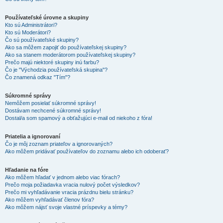
Používateľské úrovne a skupiny
Kto sú Administrátori?
Kto sú Moderátori?
Čo sú používateľské skupiny?
Ako sa môžem zapojiť do používateľskej skupiny?
Ako sa stanem moderátorom používateľskej skupiny?
Prečo majú niektoré skupiny inú farbu?
Čo je "Východzia používateľská skupina"?
Čo znamená odkaz "Tím"?
Súkromné správy
Nemôžem posielať súkromné správy!
Dostávam nechcené súkromné správy!
Dostal/a som spamový a obťažujúci e-mail od niekoho z fóra!
Priatelia a ignorovaní
Čo je môj zoznam priateľov a ignorovaných?
Ako môžem pridávať používateľov do zoznamu alebo ich odoberať?
Hľadanie na fóre
Ako môžem hľadať v jednom alebo viac fórach?
Prečo moja požiadavka vracia nulový počet výsledkov?
Prečo mi vyhľadávanie vracia prázdnu bielu stránku?
Ako môžem vyhľadávať členov fóra?
Ako môžem nájsť svoje vlastné príspevky a témy?