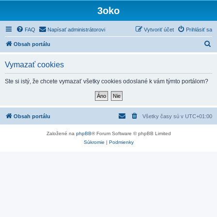
3oko
FAQ
Napísať administrátorovi
Vytvoriť účet
Prihlásiť sa
H
Obsah portálu
ľ
Vymazať cookies
a
d
Ste si istý, že chcete vymazať všetky cookies odoslané k vám týmto portálom?
a
ť
Obsah portálu
Všetky časy sú v
UTC+01:00
Založené na
phpBB
® Forum Software © phpBB Limited
Súkromie
|
Podmienky