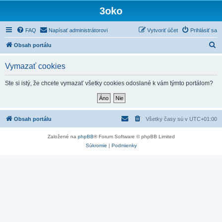
3oko
FAQ
Napísať administrátorovi
Vytvoriť účet
Prihlásiť sa
H
Obsah portálu
ľ
Vymazať cookies
a
d
Ste si istý, že chcete vymazať všetky cookies odoslané k vám týmto portálom?
a
ť
Obsah portálu
Všetky časy sú v
UTC+01:00
Založené na
phpBB
® Forum Software © phpBB Limited
Súkromie
|
Podmienky