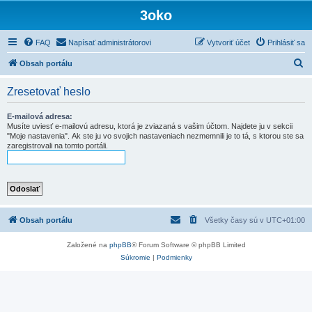
3oko
FAQ
Napísať administrátorovi
Vytvoriť účet
Prihlásiť sa
H
Obsah portálu
ľ
Zresetovať heslo
a
d
E-mailová adresa:
Musíte uviesť e-mailovú adresu, ktorá je zviazaná s vašim účtom. Najdete ju v sekcii
a
"Moje nastavenia". Ak ste ju vo svojich nastaveniach nezmemnili je to tá, s ktorou ste sa
zaregistrovali na tomto portáli.
ť
Obsah portálu
Všetky časy sú v
UTC+01:00
Založené na
phpBB
® Forum Software © phpBB Limited
Súkromie
|
Podmienky