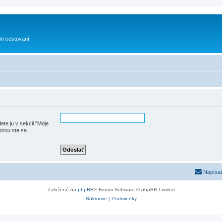
om cestovaní
ete ju v sekcii "Moje
torou ste sa
Napísať
Založené na
phpBB
® Forum Software © phpBB Limited
Súkromie
|
Podmienky