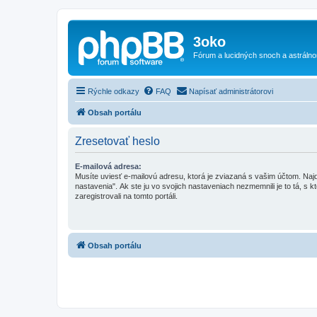
3oko
Fórum a lucidných snoch a astráln
Rýchle odkazy
FAQ
Napísať administrátorovi
Obsah portálu
Zresetovať heslo
E-mailová adresa:
Musíte uviesť e-mailovú adresu, ktorá je zviazaná s vašim účtom. Najd
nastavenia". Ak ste ju vo svojich nastaveniach nezmemnili je to tá, s k
zaregistrovali na tomto portáli.
Obsah portálu