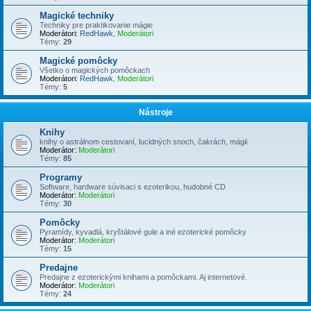
Magické techniky
Techniky pre praktikovanie mágie
Moderátori:
RedHawk
,
Moderátori
Témy:
29
Magické pomôcky
Všetko o magických pomôckach
Moderátori:
RedHawk
,
Moderátori
Témy:
5
Nástroje
Knihy
knihy o astrálnom cestovaní, lucidných snoch, čakrách, mágii
Moderátor:
Moderátori
Témy:
85
Programy
Software, hardware súvisaci s ezoterikou, hudobné CD
Moderátor:
Moderátori
Témy:
30
Pomôcky
Pyramídy, kyvadlá, kryštálové gule a iné ezoterické pomôcky
Moderátor:
Moderátori
Témy:
15
Predajne
Predajne z ezoterickými knihami a pomôckami. Aj internetové.
Moderátor:
Moderátori
Témy:
24