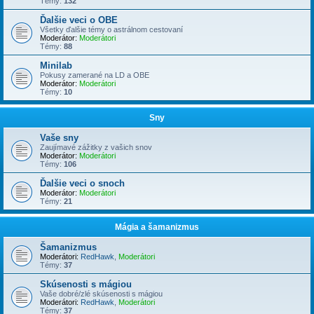
Témy:
132
Ďalšie veci o OBE
Všetky ďalšie témy o astrálnom cestovaní
Moderátor:
Moderátori
Témy:
88
Minilab
Pokusy zamerané na LD a OBE
Moderátor:
Moderátori
Témy:
10
Sny
Vaše sny
Zaujímavé zážitky z vašich snov
Moderátor:
Moderátori
Témy:
106
Ďalšie veci o snoch
Moderátor:
Moderátori
Témy:
21
Mágia a šamanizmus
Šamanizmus
Moderátori:
RedHawk
,
Moderátori
Témy:
37
Skúsenosti s mágiou
Vaše dobré/zlé skúsenosti s mágiou
Moderátori:
RedHawk
,
Moderátori
Témy:
37