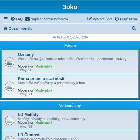
3oko
FAQ
Napísať administrátorovi
Vytvoriť účet
Prihlásiť sa
H
Obsah portálu
ľ
Je Pi Aug 07, 2026 3:34
a
Fórum
d
Oznamy
a
Všetko čo sa týka funkcie tohoto fóra. Oznámenia, upozornenia, otázky.
ť
Moderátor:
Moderátori
Témy:
56
Kniha prianí a sťažností
Sem píšte vaše návrhy a pripomienky k foru
Moderátor:
Moderátori
Témy:
21
Vedomé sny
LD Metódy
Metódy, návody a pomôcky pre vedomé sny
Moderátor:
Moderátori
Témy:
92
LD Činnosti
Činnosti a námety čo a ako robiť v sne