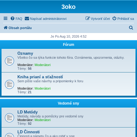
3oko
FAQ
Napísať administrátorovi
Vytvoriť účet
Prihlásiť sa
H
Obsah portálu
ľ
Je Po Aug 10, 2026 4:52
a
Fórum
d
Oznamy
a
Všetko čo sa týka funkcie tohoto fóra. Oznámenia, upozornenia, otázky.
ť
Moderátor:
Moderátori
Témy:
56
Kniha prianí a sťažností
Sem píšte vaše návrhy a pripomienky k foru
Moderátor:
Moderátori
Témy:
21
Vedomé sny
LD Metódy
Metódy, návody a pomôcky pre vedomé sny
Moderátor:
Moderátori
Témy:
92
LD Činnosti
Činnosti a námety čo a ako robiť v sne