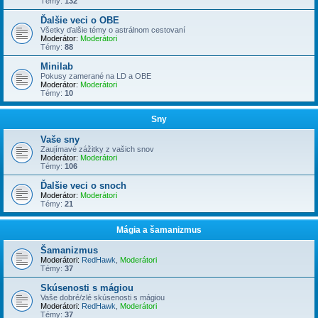
Témy:
132
Ďalšie veci o OBE
Všetky ďalšie témy o astrálnom cestovaní
Moderátor:
Moderátori
Témy:
88
Minilab
Pokusy zamerané na LD a OBE
Moderátor:
Moderátori
Témy:
10
Sny
Vaše sny
Zaujímavé zážitky z vašich snov
Moderátor:
Moderátori
Témy:
106
Ďalšie veci o snoch
Moderátor:
Moderátori
Témy:
21
Mágia a šamanizmus
Šamanizmus
Moderátori:
RedHawk
,
Moderátori
Témy:
37
Skúsenosti s mágiou
Vaše dobré/zlé skúsenosti s mágiou
Moderátori:
RedHawk
,
Moderátori
Témy:
37