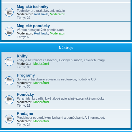
Magické techniky
Techniky pre praktikovanie mágie
Moderátori:
RedHawk
,
Moderátori
Témy:
29
Magické pomôcky
Všetko o magických pomôckach
Moderátori:
RedHawk
,
Moderátori
Témy:
5
Nástroje
Knihy
knihy o astrálnom cestovaní, lucidných snoch, čakrách, mágii
Moderátor:
Moderátori
Témy:
85
Programy
Software, hardware súvisaci s ezoterikou, hudobné CD
Moderátor:
Moderátori
Témy:
30
Pomôcky
Pyramídy, kyvadlá, kryštálové gule a iné ezoterické pomôcky
Moderátor:
Moderátori
Témy:
15
Predajne
Predajne z ezoterickými knihami a pomôckami. Aj internetové.
Moderátor:
Moderátori
Témy:
24