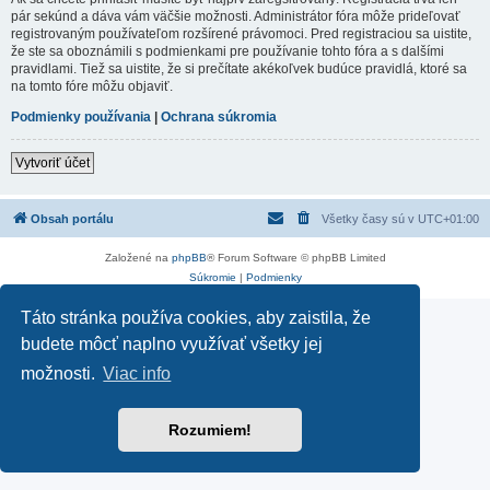
pár sekúnd a dáva vám väčšie možnosti. Administrátor fóra môže prideľovať
registrovaným používateľom rozšírené právomoci. Pred registraciou sa uistite,
že ste sa oboznámili s podmienkami pre používanie tohto fóra a s dalšími
pravidlami. Tiež sa uistite, že si prečítate akékoľvek budúce pravidlá, ktoré sa
na tomto fóre môžu objaviť.
Podmienky používania
|
Ochrana súkromia
Vytvoriť účet
Obsah portálu
Všetky časy sú v
UTC+01:00
Založené na
phpBB
® Forum Software © phpBB Limited
Súkromie
|
Podmienky
Táto stránka používa cookies, aby zaistila, že
budete môcť naplno využívať všetky jej
možnosti.
Viac info
Rozumiem!