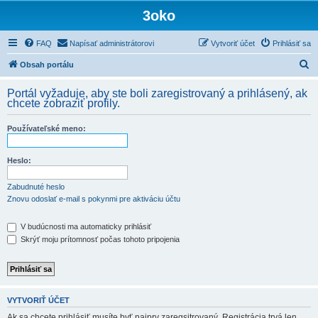
3oko
FAQ
Napísať administrátorovi
Vytvoriť účet
Prihlásiť sa
H
Obsah portálu
ľ
Portál vyžaduje, aby ste boli zaregistrovaný a prihlásený, ak
a
chcete zobraziť profily.
d
Používateľské meno:
a
ť
Heslo:
Zabudnuté heslo
Znovu odoslať e-mail s pokynmi pre aktiváciu účtu
V budúcnosti ma automaticky prihlásiť
Skrýť moju prítomnosť počas tohoto pripojenia
VYTVORIŤ ÚČET
Ak sa chcete prihlásiť musíte byť najprv zaregsitrovaný. Registrácia trvá len