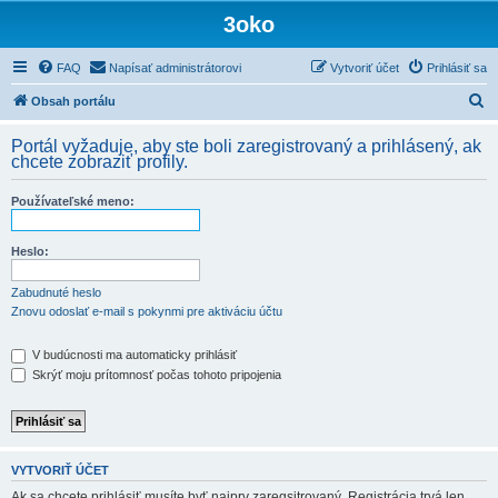
3oko
FAQ
Napísať administrátorovi
Vytvoriť účet
Prihlásiť sa
H
Obsah portálu
ľ
Portál vyžaduje, aby ste boli zaregistrovaný a prihlásený, ak
a
chcete zobraziť profily.
d
Používateľské meno:
a
ť
Heslo:
Zabudnuté heslo
Znovu odoslať e-mail s pokynmi pre aktiváciu účtu
V budúcnosti ma automaticky prihlásiť
Skrýť moju prítomnosť počas tohoto pripojenia
VYTVORIŤ ÚČET
Ak sa chcete prihlásiť musíte byť najprv zaregsitrovaný. Registrácia trvá len