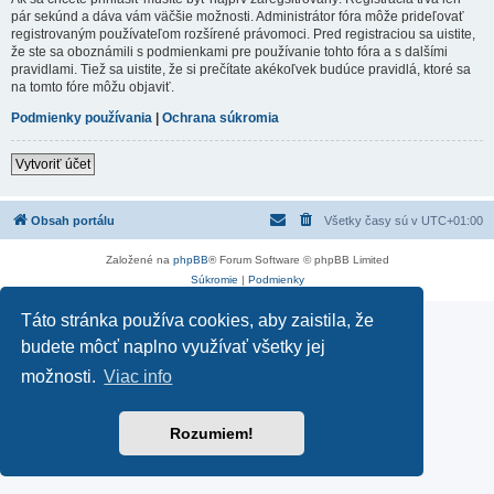
pár sekúnd a dáva vám väčšie možnosti. Administrátor fóra môže prideľovať
registrovaným používateľom rozšírené právomoci. Pred registraciou sa uistite,
že ste sa oboznámili s podmienkami pre používanie tohto fóra a s dalšími
pravidlami. Tiež sa uistite, že si prečítate akékoľvek budúce pravidlá, ktoré sa
na tomto fóre môžu objaviť.
Podmienky používania
|
Ochrana súkromia
Vytvoriť účet
Obsah portálu
Všetky časy sú v
UTC+01:00
Založené na
phpBB
® Forum Software © phpBB Limited
Súkromie
|
Podmienky
Táto stránka používa cookies, aby zaistila, že
budete môcť naplno využívať všetky jej
možnosti.
Viac info
Rozumiem!