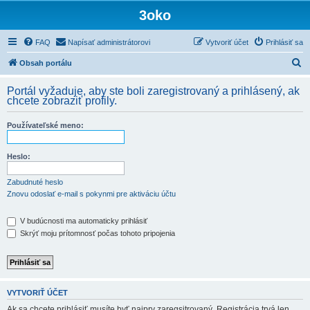
3oko
FAQ
Napísať administrátorovi
Vytvoriť účet
Prihlásiť sa
H
Obsah portálu
ľ
Portál vyžaduje, aby ste boli zaregistrovaný a prihlásený, ak
a
chcete zobraziť profily.
d
Používateľské meno:
a
ť
Heslo:
Zabudnuté heslo
Znovu odoslať e-mail s pokynmi pre aktiváciu účtu
V budúcnosti ma automaticky prihlásiť
Skrýť moju prítomnosť počas tohoto pripojenia
VYTVORIŤ ÚČET
Ak sa chcete prihlásiť musíte byť najprv zaregsitrovaný. Registrácia trvá len