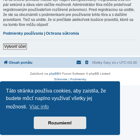
pár sekúnd a dáva vám väčšie možnosti. Administrátor fóra môže prideľovať
registrovaným používateľom rozšírené právomoci. Pred registraciou sa uistite,
že ste sa oboznámili s podmienkami pre používanie tohto fóra a s dalšími
pravidlami. Tiež sa uistite, že si prečítate akékoľvek budúce pravidlá, ktoré sa
na tomto fóre môžu objaviť.
Podmienky používania
|
Ochrana súkromia
Vytvoriť účet
Obsah portálu
Všetky časy sú v
UTC+01:00
Založené na
phpBB
® Forum Software © phpBB Limited
Súkromie
|
Podmienky
Táto stránka používa cookies, aby zaistila, že
budete môcť naplno využívať všetky jej
možnosti.
Viac info
Rozumiem!