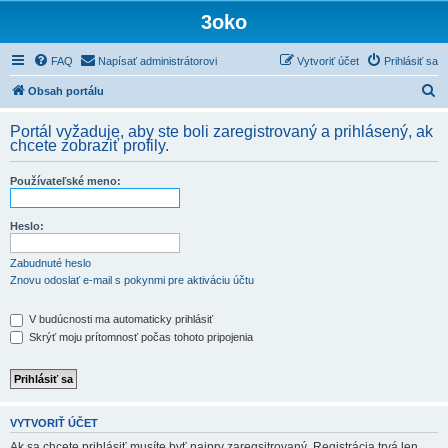
3oko
FAQ
Napísať administrátorovi
Vytvoriť účet
Prihlásiť sa
H
Obsah portálu
ľ
Portál vyžaduje, aby ste boli zaregistrovaný a prihlásený, ak
a
chcete zobraziť profily.
d
Používateľské meno:
a
ť
Heslo:
Zabudnuté heslo
Znovu odoslať e-mail s pokynmi pre aktiváciu účtu
V budúcnosti ma automaticky prihlásiť
Skrýť moju prítomnosť počas tohoto pripojenia
VYTVORIŤ ÚČET
Ak sa chcete prihlásiť musíte byť najprv zaregsitrovaný. Registrácia trvá len