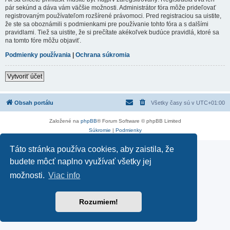
pár sekúnd a dáva vám väčšie možnosti. Administrátor fóra môže prideľovať
registrovaným používateľom rozšírené právomoci. Pred registraciou sa uistite,
že ste sa oboznámili s podmienkami pre používanie tohto fóra a s dalšími
pravidlami. Tiež sa uistite, že si prečítate akékoľvek budúce pravidlá, ktoré sa
na tomto fóre môžu objaviť.
Podmienky používania
|
Ochrana súkromia
Vytvoriť účet
Obsah portálu
Všetky časy sú v
UTC+01:00
Založené na
phpBB
® Forum Software © phpBB Limited
Súkromie
|
Podmienky
Táto stránka používa cookies, aby zaistila, že
budete môcť naplno využívať všetky jej
možnosti.
Viac info
Rozumiem!