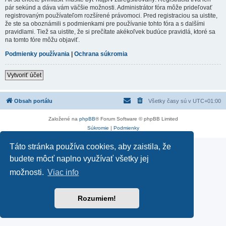
pár sekúnd a dáva vám väčšie možnosti. Administrátor fóra môže prideľovať
registrovaným používateľom rozšírené právomoci. Pred registraciou sa uistite,
že ste sa oboznámili s podmienkami pre používanie tohto fóra a s dalšími
pravidlami. Tiež sa uistite, že si prečítate akékoľvek budúce pravidlá, ktoré sa
na tomto fóre môžu objaviť.
Podmienky používania
|
Ochrana súkromia
Vytvoriť účet
Obsah portálu
Všetky časy sú v
UTC+01:00
Založené na
phpBB
® Forum Software © phpBB Limited
Súkromie
|
Podmienky
Táto stránka používa cookies, aby zaistila, že
budete môcť naplno využívať všetky jej
možnosti.
Viac info
Rozumiem!