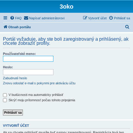
3oko
FAQ
Napísať administrátorovi
Vytvoriť účet
Prihlásiť sa
H
Obsah portálu
ľ
Portál vyžaduje, aby ste boli zaregistrovaný a prihlásený, ak
a
chcete zobraziť profily.
d
Používateľské meno:
a
ť
Heslo:
Zabudnuté heslo
Znovu odoslať e-mail s pokynmi pre aktiváciu účtu
V budúcnosti ma automaticky prihlásiť
Skrýť moju prítomnosť počas tohoto pripojenia
VYTVORIŤ ÚČET
Ak sa chcete prihlásiť musíte byť najprv zaregsitrovaný. Registrácia trvá len