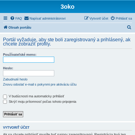
3oko
FAQ
Napísať administrátorovi
Vytvoriť účet
Prihlásiť sa
H
Obsah portálu
ľ
Portál vyžaduje, aby ste boli zaregistrovaný a prihlásený, ak
a
chcete zobraziť profily.
d
Používateľské meno:
a
ť
Heslo:
Zabudnuté heslo
Znovu odoslať e-mail s pokynmi pre aktiváciu účtu
V budúcnosti ma automaticky prihlásiť
Skrýť moju prítomnosť počas tohoto pripojenia
VYTVORIŤ ÚČET
Ak sa chcete prihlásiť musíte byť najprv zaregsitrovaný. Registrácia trvá len