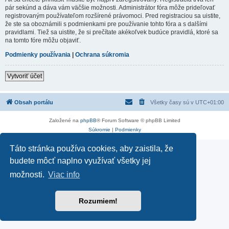
pár sekúnd a dáva vám väčšie možnosti. Administrátor fóra môže prideľovať
registrovaným používateľom rozšírené právomoci. Pred registraciou sa uistite,
že ste sa oboznámili s podmienkami pre používanie tohto fóra a s dalšími
pravidlami. Tiež sa uistite, že si prečítate akékoľvek budúce pravidlá, ktoré sa
na tomto fóre môžu objaviť.
Podmienky používania
|
Ochrana súkromia
Vytvoriť účet
Obsah portálu
Všetky časy sú v
UTC+01:00
Založené na
phpBB
® Forum Software © phpBB Limited
Súkromie
|
Podmienky
Táto stránka používa cookies, aby zaistila, že
budete môcť naplno využívať všetky jej
možnosti.
Viac info
Rozumiem!