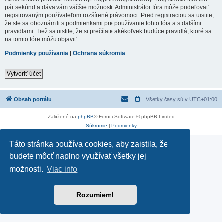
pár sekúnd a dáva vám väčšie možnosti. Administrátor fóra môže prideľovať
registrovaným používateľom rozšírené právomoci. Pred registraciou sa uistite,
že ste sa oboznámili s podmienkami pre používanie tohto fóra a s dalšími
pravidlami. Tiež sa uistite, že si prečítate akékoľvek budúce pravidlá, ktoré sa
na tomto fóre môžu objaviť.
Podmienky používania
|
Ochrana súkromia
Vytvoriť účet
Obsah portálu
Všetky časy sú v
UTC+01:00
Založené na
phpBB
® Forum Software © phpBB Limited
Súkromie
|
Podmienky
Táto stránka používa cookies, aby zaistila, že
budete môcť naplno využívať všetky jej
možnosti.
Viac info
Rozumiem!