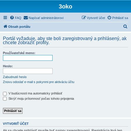
3oko
FAQ
Napísať administrátorovi
Vytvoriť účet
Prihlásiť sa
H
Obsah portálu
ľ
Portál vyžaduje, aby ste boli zaregistrovaný a prihlásený, ak
a
chcete zobraziť profily.
d
Používateľské meno:
a
ť
Heslo:
Zabudnuté heslo
Znovu odoslať e-mail s pokynmi pre aktiváciu účtu
V budúcnosti ma automaticky prihlásiť
Skrýť moju prítomnosť počas tohoto pripojenia
VYTVORIŤ ÚČET
Ak sa chcete prihlásiť musíte byť najprv zaregsitrovaný. Registrácia trvá len