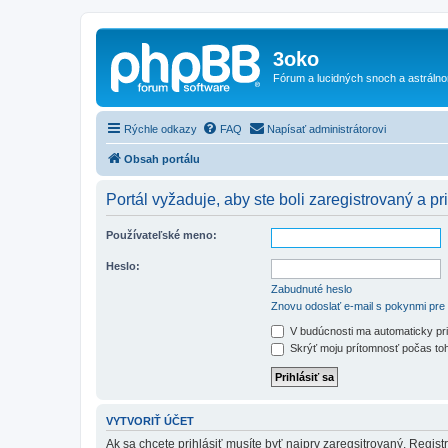
3oko
Fórum a lucidných snoch a astráln
Rýchle odkazy
FAQ
Napísať administrátorovi
Obsah portálu
Portál vyžaduje, aby ste boli zaregistrovaný a pri
Používateľské meno:
Heslo:
Zabudnuté heslo
Znovu odoslať e-mail s pokynmi pre 
V budúcnosti ma automaticky pri
Skrýť moju prítomnosť počas toh
VYTVORIŤ ÚČET
Ak sa chcete prihlásiť musíte byť najprv zaregsitrovaný. Regis