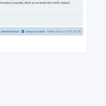
vek budúce pravidlá, ktoré sa na tomto fóre môžu objaviť.
 administrátorovi
Vymazať cookies
Všetky časy sú v
UTC+01:00