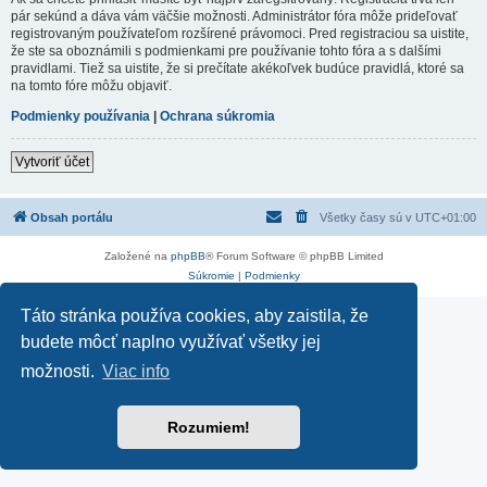
pár sekúnd a dáva vám väčšie možnosti. Administrátor fóra môže prideľovať
registrovaným používateľom rozšírené právomoci. Pred registraciou sa uistite,
že ste sa oboznámili s podmienkami pre používanie tohto fóra a s dalšími
pravidlami. Tiež sa uistite, že si prečítate akékoľvek budúce pravidlá, ktoré sa
na tomto fóre môžu objaviť.
Podmienky používania
|
Ochrana súkromia
Vytvoriť účet
Obsah portálu
Všetky časy sú v
UTC+01:00
Založené na
phpBB
® Forum Software © phpBB Limited
Súkromie
|
Podmienky
Táto stránka používa cookies, aby zaistila, že
budete môcť naplno využívať všetky jej
možnosti.
Viac info
Rozumiem!