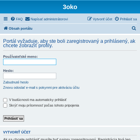
3oko
FAQ
Napísať administrátorovi
Vytvoriť účet
Prihlásiť sa
H
Obsah portálu
ľ
Portál vyžaduje, aby ste boli zaregistrovaný a prihlásený, ak
a
chcete zobraziť profily.
d
Používateľské meno:
a
ť
Heslo:
Zabudnuté heslo
Znovu odoslať e-mail s pokynmi pre aktiváciu účtu
V budúcnosti ma automaticky prihlásiť
Skrýť moju prítomnosť počas tohoto pripojenia
VYTVORIŤ ÚČET
Ak sa chcete prihlásiť musíte byť najprv zaregsitrovaný. Registrácia trvá len