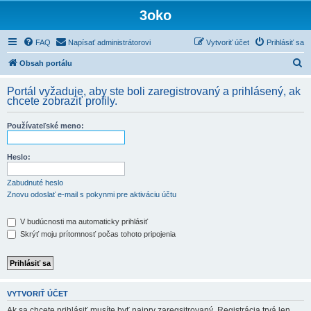
3oko
FAQ
Napísať administrátorovi
Vytvoriť účet
Prihlásiť sa
H
Obsah portálu
ľ
Portál vyžaduje, aby ste boli zaregistrovaný a prihlásený, ak
a
chcete zobraziť profily.
d
Používateľské meno:
a
ť
Heslo:
Zabudnuté heslo
Znovu odoslať e-mail s pokynmi pre aktiváciu účtu
V budúcnosti ma automaticky prihlásiť
Skrýť moju prítomnosť počas tohoto pripojenia
VYTVORIŤ ÚČET
Ak sa chcete prihlásiť musíte byť najprv zaregsitrovaný. Registrácia trvá len