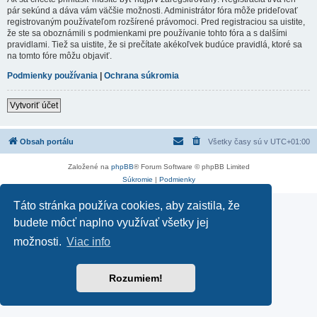
pár sekúnd a dáva vám väčšie možnosti. Administrátor fóra môže prideľovať
registrovaným používateľom rozšírené právomoci. Pred registraciou sa uistite,
že ste sa oboznámili s podmienkami pre používanie tohto fóra a s dalšími
pravidlami. Tiež sa uistite, že si prečítate akékoľvek budúce pravidlá, ktoré sa
na tomto fóre môžu objaviť.
Podmienky používania
|
Ochrana súkromia
Vytvoriť účet
Obsah portálu
Všetky časy sú v
UTC+01:00
Založené na
phpBB
® Forum Software © phpBB Limited
Súkromie
|
Podmienky
Táto stránka používa cookies, aby zaistila, že
budete môcť naplno využívať všetky jej
možnosti.
Viac info
Rozumiem!