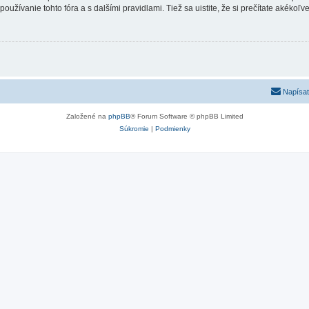
používanie tohto fóra a s dalšími pravidlami. Tiež sa uistite, že si prečítate akékoľ
Napísať
Založené na
phpBB
® Forum Software © phpBB Limited
Súkromie
|
Podmienky