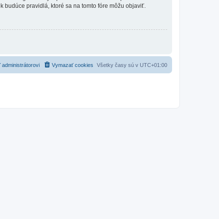
vek budúce pravidlá, ktoré sa na tomto fóre môžu objaviť.
 administrátorovi
Vymazať cookies
Všetky časy sú v
UTC+01:00