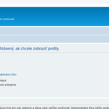
om cestovaní
hlásený, ak chcete zobraziť profily.
aktiváciu účtu
hlásiť
oto pripojenia
trácia trvá len pár sekúnd a dáva vám väčšie možnosti. Administrátor fóra môže pr