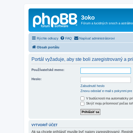
3oko
Fórum a lucidných snoch a astráln
Rýchle odkazy
FAQ
Napísať administrátorovi
Obsah portálu
Portál vyžaduje, aby ste boli zaregistrovaný a pri
Používateľské meno:
Heslo:
Zabudnuté heslo
Znovu odoslať e-mail s pokynmi pre 
V budúcnosti ma automaticky pri
Skrýť moju prítomnosť počas toh
VYTVORIŤ ÚČET
Ak sa chcete prihlásiť musíte byť najprv zaregsitrovaný. Regis