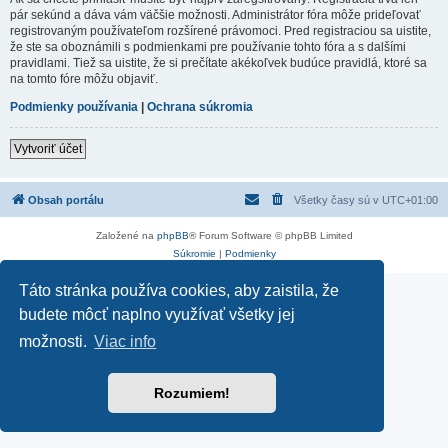
pár sekúnd a dáva vám väčšie možnosti. Administrátor fóra môže prideľovať
registrovaným používateľom rozšírené právomoci. Pred registraciou sa uistite,
že ste sa oboznámili s podmienkami pre používanie tohto fóra a s dalšími
pravidlami. Tiež sa uistite, že si prečítate akékoľvek budúce pravidlá, ktoré sa
na tomto fóre môžu objaviť.
Podmienky používania
|
Ochrana súkromia
Vytvoriť účet
Obsah portálu
Všetky časy sú v
UTC+01:00
Založené na
phpBB
® Forum Software © phpBB Limited
Súkromie
|
Podmienky
Táto stránka používa cookies, aby zaistila, že
budete môcť naplno využívať všetky jej
možnosti.
Viac info
Rozumiem!