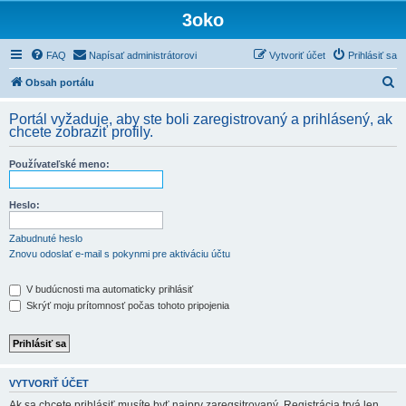
3oko
FAQ
Napísať administrátorovi
Vytvoriť účet
Prihlásiť sa
H
Obsah portálu
ľ
Portál vyžaduje, aby ste boli zaregistrovaný a prihlásený, ak
a
chcete zobraziť profily.
d
Používateľské meno:
a
ť
Heslo:
Zabudnuté heslo
Znovu odoslať e-mail s pokynmi pre aktiváciu účtu
V budúcnosti ma automaticky prihlásiť
Skrýť moju prítomnosť počas tohoto pripojenia
VYTVORIŤ ÚČET
Ak sa chcete prihlásiť musíte byť najprv zaregsitrovaný. Registrácia trvá len