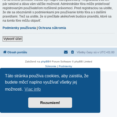
pár sekúnd a dáva vám väčšie možnosti. Administrátor fóra môže prideľovať
registrovaným používateľom rozšírené právomoci. Pred registraciou sa uistite,
že ste sa oboznámili s podmienkami pre používanie tohto fóra a s dalšími
pravidlami. Tiež sa uistite, že si prečítate akékoľvek budúce pravidlá, ktoré sa
na tomto fóre môžu objaviť.
Podmienky používania
|
Ochrana súkromia
Vytvoriť účet
Obsah portálu
Všetky časy sú v
UTC+01:00
Založené na
phpBB
® Forum Software © phpBB Limited
Súkromie
|
Podmienky
Táto stránka používa cookies, aby zaistila, že
budete môcť naplno využívať všetky jej
možnosti.
Viac info
Rozumiem!