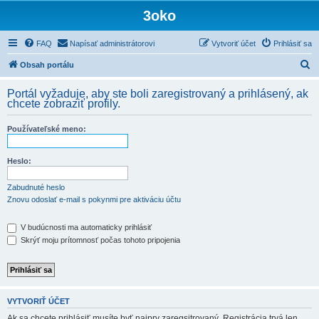
3oko
FAQ
Napísať administrátorovi
Vytvoriť účet
Prihlásiť sa
H
Obsah portálu
ľ
Portál vyžaduje, aby ste boli zaregistrovaný a prihlásený, ak
a
chcete zobraziť profily.
d
Používateľské meno:
a
ť
Heslo:
Zabudnuté heslo
Znovu odoslať e-mail s pokynmi pre aktiváciu účtu
V budúcnosti ma automaticky prihlásiť
Skrýť moju prítomnosť počas tohoto pripojenia
VYTVORIŤ ÚČET
Ak sa chcete prihlásiť musíte byť najprv zaregsitrovaný. Registrácia trvá len