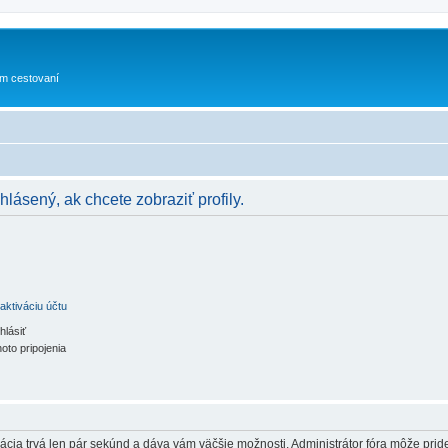
om cestovaní
hlásený, ak chcete zobraziť profily.
aktiváciu účtu
hlásiť
oto pripojenia
trácia trvá len pár sekúnd a dáva vám väčšie možnosti. Administrátor fóra môže pr