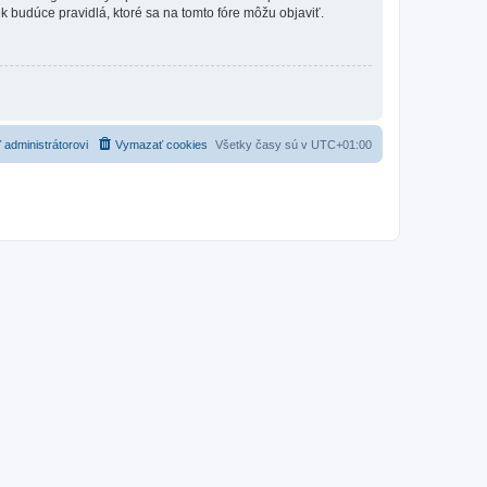
vek budúce pravidlá, ktoré sa na tomto fóre môžu objaviť.
 administrátorovi
Vymazať cookies
Všetky časy sú v
UTC+01:00