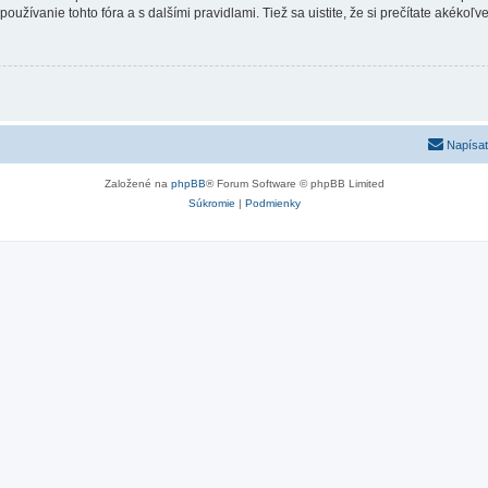
používanie tohto fóra a s dalšími pravidlami. Tiež sa uistite, že si prečítate akékoľ
Napísať
Založené na
phpBB
® Forum Software © phpBB Limited
Súkromie
|
Podmienky