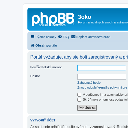
3oko
Fórum a lucidných snoch a astráln
Rýchle odkazy
FAQ
Napísať administrátorovi
Obsah portálu
Portál vyžaduje, aby ste boli zaregistrovaný a pri
Používateľské meno:
Heslo:
Zabudnuté heslo
Znovu odoslať e-mail s pokynmi pre 
V budúcnosti ma automaticky pri
Skrýť moju prítomnosť počas toh
VYTVORIŤ ÚČET
Ak sa chcete prihlásiť musíte byť najprv zaregsitrovaný. Regis