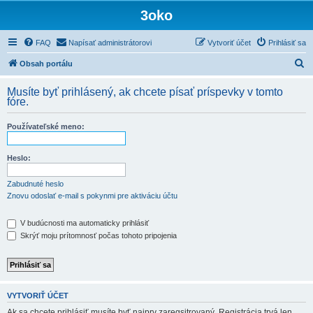
3oko
FAQ
Napísať administrátorovi
Vytvoriť účet
Prihlásiť sa
H
Obsah portálu
ľ
Musíte byť prihlásený, ak chcete písať príspevky v tomto
a
fóre.
d
Používateľské meno:
a
ť
Heslo:
Zabudnuté heslo
Znovu odoslať e-mail s pokynmi pre aktiváciu účtu
V budúcnosti ma automaticky prihlásiť
Skrýť moju prítomnosť počas tohoto pripojenia
VYTVORIŤ ÚČET
Ak sa chcete prihlásiť musíte byť najprv zaregsitrovaný. Registrácia trvá len