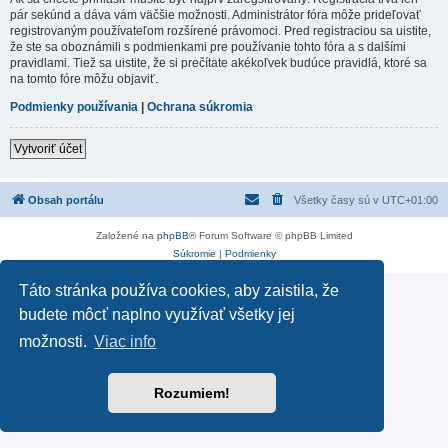
pár sekúnd a dáva vám väčšie možnosti. Administrátor fóra môže prideľovať
registrovaným používateľom rozšírené právomoci. Pred registraciou sa uistite,
že ste sa oboznámili s podmienkami pre používanie tohto fóra a s dalšími
pravidlami. Tiež sa uistite, že si prečítate akékoľvek budúce pravidlá, ktoré sa
na tomto fóre môžu objaviť.
Podmienky používania
|
Ochrana súkromia
Vytvoriť účet
Obsah portálu
Všetky časy sú v
UTC+01:00
Založené na
phpBB
® Forum Software © phpBB Limited
Súkromie
|
Podmienky
Táto stránka používa cookies, aby zaistila, že
budete môcť naplno využívať všetky jej
možnosti.
Viac info
Rozumiem!