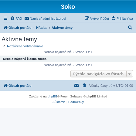
3oko
FAQ
Napísať administrátorovi
Vytvoriť účet
Prihlásiť sa
H
Obsah portálu
Hľadať
Aktívne témy
ľ
Aktívne témy
a
Rozšírené vyhľadávanie
d
Nebolo nájdené nič • Strana
1
z
1
a
Nebola nájdená žiadna zhoda.
ť
Nebolo nájdené nič • Strana
1
z
1
Rýchla navigácia vo fórach
Obsah portálu
Všetky časy sú v
UTC+01:00
Založené na
phpBB
® Forum Software © phpBB Limited
Súkromie
|
Podmienky