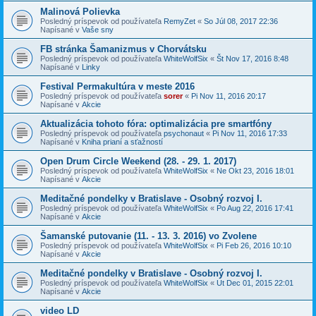
Malinová Polievka
Posledný príspevok od používateľa
RemyZet
«
So Júl 08, 2017 22:36
Napísané v
Vaše sny
FB stránka Šamanizmus v Chorvátsku
Posledný príspevok od používateľa
WhiteWolfSix
«
Št Nov 17, 2016 8:48
Napísané v
Linky
Festival Permakultúra v meste 2016
Posledný príspevok od používateľa
sorer
«
Pi Nov 11, 2016 20:17
Napísané v
Akcie
Aktualizácia tohoto fóra: optimalizácia pre smartfóny
Posledný príspevok od používateľa
psychonaut
«
Pi Nov 11, 2016 17:33
Napísané v
Kniha prianí a sťažností
Open Drum Circle Weekend (28. - 29. 1. 2017)
Posledný príspevok od používateľa
WhiteWolfSix
«
Ne Okt 23, 2016 18:01
Napísané v
Akcie
Meditačné pondelky v Bratislave - Osobný rozvoj I.
Posledný príspevok od používateľa
WhiteWolfSix
«
Po Aug 22, 2016 17:41
Napísané v
Akcie
Šamanské putovanie (11. - 13. 3. 2016) vo Zvolene
Posledný príspevok od používateľa
WhiteWolfSix
«
Pi Feb 26, 2016 10:10
Napísané v
Akcie
Meditačné pondelky v Bratislave - Osobný rozvoj I.
Posledný príspevok od používateľa
WhiteWolfSix
«
Ut Dec 01, 2015 22:01
Napísané v
Akcie
video LD