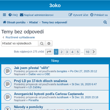
3oko
FAQ
Napísať administrátorovi
Vytvoriť účet
Prihlásiť sa
H
Obsah portálu
Hľadať
Temy bez odpovedí
ľ
Temy bez odpovedí
a
Rozšírené vyhľadávanie
d
Hľadať
Rozšírené vyhľadávanie
a
Strana
1
z
10
1
2
3
4
5
10
Ďalšia
Bolo nájdených 275 zhôd
ť
…
Témy
Jak jsem přestal "věřit"
Posledný príspevok od používateľa
bxngdes
«
Po Okt 27, 2025 20:12
Napísané v
Ďalšie veci o OBE
Prvý LD po 17-tich dňoch snaženia
Posledný príspevok od používateľa
lucidhawk
«
St Dec 16, 2020 6:47
Napísané v
LD Zážitky
Anorganické bytosti podľa Carlosa Castanedu
Posledný príspevok od používateľa
lucidhawk
«
Št Dec 10, 2020 23:18
Napísané v
Poradňa
Návody a pomôcky