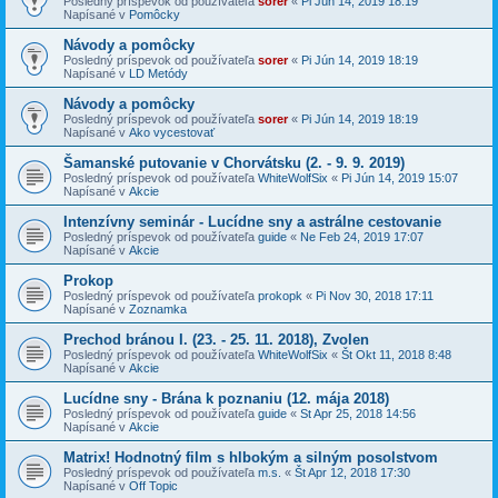
Posledný príspevok od používateľa
sorer
«
Pi Jún 14, 2019 18:19
Napísané v
Pomôcky
Návody a pomôcky
Posledný príspevok od používateľa
sorer
«
Pi Jún 14, 2019 18:19
Napísané v
LD Metódy
Návody a pomôcky
Posledný príspevok od používateľa
sorer
«
Pi Jún 14, 2019 18:19
Napísané v
Ako vycestovať
Šamanské putovanie v Chorvátsku (2. - 9. 9. 2019)
Posledný príspevok od používateľa
WhiteWolfSix
«
Pi Jún 14, 2019 15:07
Napísané v
Akcie
Intenzívny seminár - Lucídne sny a astrálne cestovanie
Posledný príspevok od používateľa
guide
«
Ne Feb 24, 2019 17:07
Napísané v
Akcie
Prokop
Posledný príspevok od používateľa
prokopk
«
Pi Nov 30, 2018 17:11
Napísané v
Zoznamka
Prechod bránou I. (23. - 25. 11. 2018), Zvolen
Posledný príspevok od používateľa
WhiteWolfSix
«
Št Okt 11, 2018 8:48
Napísané v
Akcie
Lucídne sny - Brána k poznaniu (12. mája 2018)
Posledný príspevok od používateľa
guide
«
St Apr 25, 2018 14:56
Napísané v
Akcie
Matrix! Hodnotný film s hlbokým a silným posolstvom
Posledný príspevok od používateľa
m.s.
«
Št Apr 12, 2018 17:30
Napísané v
Off Topic