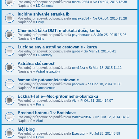
Posledný príspevok od používateľa
marek2654
«
Ne Okt 04, 2015 13:38
Napísané v
LD Činnosti
lucidne snivanie stranka fb
Posledný príspevok od používateľa
marek2654
«
Ne Okt 04, 2015 13:28
Napísané v
Linky
Chemická látka DMT: molekula duše, kniha
Posledný príspevok od používateľa
psychonaut
«
Št Jún 25, 2015 15:26
Napísané v
Knihy
Lucídne sny a astrálne cestovanie - kurzy
Posledný príspevok od používateľa
guide
«
So Mar 21, 2015 0:41
Napísané v
LD Metódy
Astrálna skúsenosť
Posledný príspevok od používateľa
tom12za
«
St Mar 18, 2015 11:12
Napísané v
Astrálne zážitky
šamanské putovanie/cestovanie
Posledný príspevok od používateľa
paprikar
«
St Dec 10, 2014 11:00
Napísané v
Šamanizmus
Eckhart-Tolle---Moc-pritomneho-okamziku
Posledný príspevok od používateľa
Aiy
«
Pi Okt 31, 2014 14:07
Napísané v
Knihy
Prechod bránou 1 v Bratislave
Posledný príspevok od používateľa
WhiteWolfSix
«
Ne Okt 12, 2014 14:52
Napísané v
Akcie
Môj blog
Posledný príspevok od používateľa
Executor
«
Po Júl 28, 2014 8:59
Napísané v
Linky