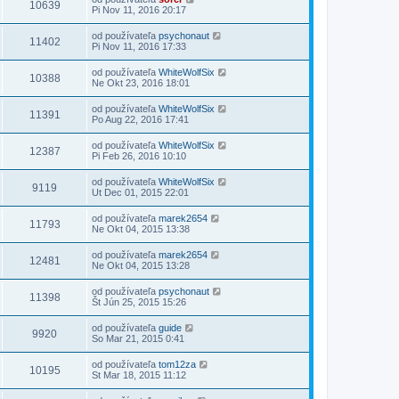
10639
Pi Nov 11, 2016 20:17
od používateľa
psychonaut
11402
Pi Nov 11, 2016 17:33
od používateľa
WhiteWolfSix
10388
Ne Okt 23, 2016 18:01
od používateľa
WhiteWolfSix
11391
Po Aug 22, 2016 17:41
od používateľa
WhiteWolfSix
12387
Pi Feb 26, 2016 10:10
od používateľa
WhiteWolfSix
9119
Ut Dec 01, 2015 22:01
od používateľa
marek2654
11793
Ne Okt 04, 2015 13:38
od používateľa
marek2654
12481
Ne Okt 04, 2015 13:28
od používateľa
psychonaut
11398
Št Jún 25, 2015 15:26
od používateľa
guide
9920
So Mar 21, 2015 0:41
od používateľa
tom12za
10195
St Mar 18, 2015 11:12