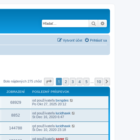
Hľadať
Rozšírené vyhľad
Vytvoriť účet
Prihlásiť sa
Strana
1
z
10
1
2
3
4
5
10
Ďalšia
Bolo nájdených 275 zhôd
…
ZOBRAZENÍ
POSLEDNÝ PRÍSPEVOK
od používateľa
bxngdes
68929
Po Okt 27, 2025 20:12
od používateľa
lucidhawk
8852
St Dec 16, 2020 6:47
od používateľa
lucidhawk
144788
Št Dec 10, 2020 23:18
od používateľa
sorer