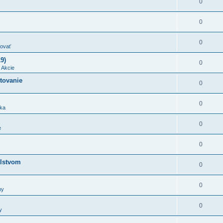
0
0
0
ovať
9)
0
v
Akcie
stovanie
0
0
ka
0
e
0
olstvom
0
0
ny
0
y