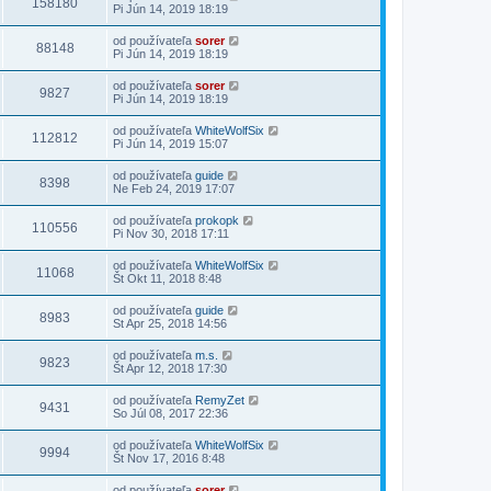
158180
Pi Jún 14, 2019 18:19
od používateľa
sorer
88148
Pi Jún 14, 2019 18:19
od používateľa
sorer
9827
Pi Jún 14, 2019 18:19
od používateľa
WhiteWolfSix
112812
Pi Jún 14, 2019 15:07
od používateľa
guide
8398
Ne Feb 24, 2019 17:07
od používateľa
prokopk
110556
Pi Nov 30, 2018 17:11
od používateľa
WhiteWolfSix
11068
Št Okt 11, 2018 8:48
od používateľa
guide
8983
St Apr 25, 2018 14:56
od používateľa
m.s.
9823
Št Apr 12, 2018 17:30
od používateľa
RemyZet
9431
So Júl 08, 2017 22:36
od používateľa
WhiteWolfSix
9994
Št Nov 17, 2016 8:48
od používateľa
sorer