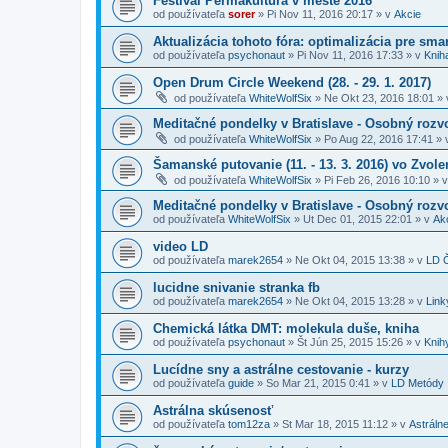
Festival Permakultúra v meste 2016
od používateľa
sorer
»
Pi Nov 11, 2016 20:17
» v
Akcie
Aktualizácia tohoto fóra: optimalizácia pre sma
od používateľa
psychonaut
»
Pi Nov 11, 2016 17:33
» v
Kniha
Open Drum Circle Weekend (28. - 29. 1. 2017)
od používateľa
WhiteWolfSix
»
Ne Okt 23, 2016 18:01
» 
Meditačné pondelky v Bratislave - Osobný rozvo
od používateľa
WhiteWolfSix
»
Po Aug 22, 2016 17:41
» 
Šamanské putovanie (11. - 13. 3. 2016) vo Zvole
od používateľa
WhiteWolfSix
»
Pi Feb 26, 2016 10:10
» 
Meditačné pondelky v Bratislave - Osobný rozvo
od používateľa
WhiteWolfSix
»
Ut Dec 01, 2015 22:01
» v
Ak
video LD
od používateľa
marek2654
»
Ne Okt 04, 2015 13:38
» v
LD Č
lucidne snivanie stranka fb
od používateľa
marek2654
»
Ne Okt 04, 2015 13:28
» v
Link
Chemická látka DMT: molekula duše, kniha
od používateľa
psychonaut
»
Št Jún 25, 2015 15:26
» v
Knih
Lucídne sny a astrálne cestovanie - kurzy
od používateľa
guide
»
So Mar 21, 2015 0:41
» v
LD Metódy
Astrálna skúsenosť
od používateľa
tom12za
»
St Mar 18, 2015 11:12
» v
Astrálne