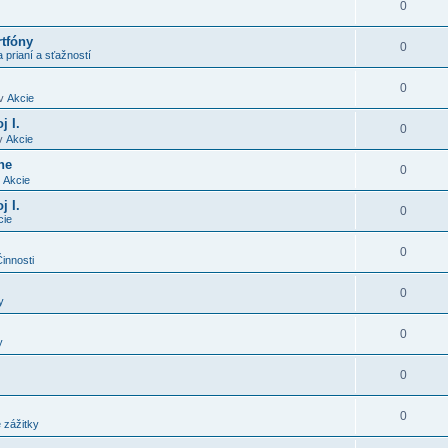
0
rtfóny
0
 prianí a sťažností
0
v
Akcie
j I.
0
v
Akcie
ne
0
v
Akcie
j I.
0
cie
0
innosti
0
y
0
y
0
0
 zážitky