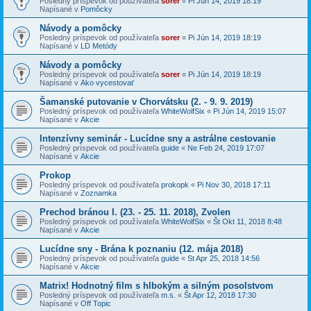
Posledný príspevok od používateľa
sorer
«
Pi Jún 14, 2019 18:19
Napísané v
Pomôcky
Návody a pomôcky
Posledný príspevok od používateľa
sorer
«
Pi Jún 14, 2019 18:19
Napísané v
LD Metódy
Návody a pomôcky
Posledný príspevok od používateľa
sorer
«
Pi Jún 14, 2019 18:19
Napísané v
Ako vycestovať
Šamanské putovanie v Chorvátsku (2. - 9. 9. 2019)
Posledný príspevok od používateľa
WhiteWolfSix
«
Pi Jún 14, 2019 15:07
Napísané v
Akcie
Intenzívny seminár - Lucídne sny a astrálne cestovanie
Posledný príspevok od používateľa
guide
«
Ne Feb 24, 2019 17:07
Napísané v
Akcie
Prokop
Posledný príspevok od používateľa
prokopk
«
Pi Nov 30, 2018 17:11
Napísané v
Zoznamka
Prechod bránou I. (23. - 25. 11. 2018), Zvolen
Posledný príspevok od používateľa
WhiteWolfSix
«
Št Okt 11, 2018 8:48
Napísané v
Akcie
Lucídne sny - Brána k poznaniu (12. mája 2018)
Posledný príspevok od používateľa
guide
«
St Apr 25, 2018 14:56
Napísané v
Akcie
Matrix! Hodnotný film s hlbokým a silným posolstvom
Posledný príspevok od používateľa
m.s.
«
Št Apr 12, 2018 17:30
Napísané v
Off Topic