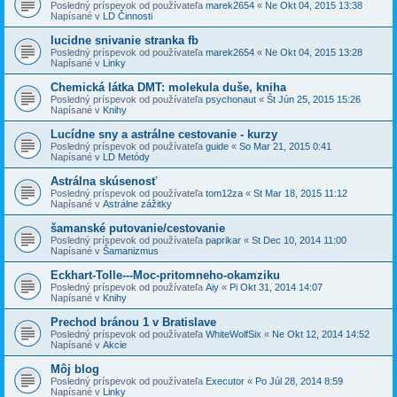
Posledný príspevok od používateľa
marek2654
«
Ne Okt 04, 2015 13:38
Napísané v
LD Činnosti
lucidne snivanie stranka fb
Posledný príspevok od používateľa
marek2654
«
Ne Okt 04, 2015 13:28
Napísané v
Linky
Chemická látka DMT: molekula duše, kniha
Posledný príspevok od používateľa
psychonaut
«
Št Jún 25, 2015 15:26
Napísané v
Knihy
Lucídne sny a astrálne cestovanie - kurzy
Posledný príspevok od používateľa
guide
«
So Mar 21, 2015 0:41
Napísané v
LD Metódy
Astrálna skúsenosť
Posledný príspevok od používateľa
tom12za
«
St Mar 18, 2015 11:12
Napísané v
Astrálne zážitky
šamanské putovanie/cestovanie
Posledný príspevok od používateľa
paprikar
«
St Dec 10, 2014 11:00
Napísané v
Šamanizmus
Eckhart-Tolle---Moc-pritomneho-okamziku
Posledný príspevok od používateľa
Aiy
«
Pi Okt 31, 2014 14:07
Napísané v
Knihy
Prechod bránou 1 v Bratislave
Posledný príspevok od používateľa
WhiteWolfSix
«
Ne Okt 12, 2014 14:52
Napísané v
Akcie
Môj blog
Posledný príspevok od používateľa
Executor
«
Po Júl 28, 2014 8:59
Napísané v
Linky