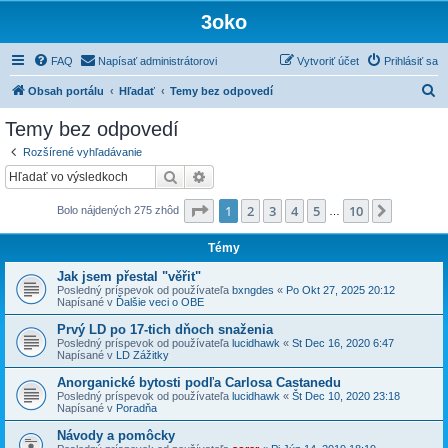
3oko
FAQ
Napísať administrátorovi
Vytvoriť účet
Prihlásiť sa
H
Obsah portálu
Hľadať
Temy bez odpovedí
ľ
Temy bez odpovedí
a
Rozšírené vyhľadávanie
d
Hľadať
Rozšírené vyhľadávanie
a
Strana
1
z
10
1
2
3
4
5
10
Ďalšia
Bolo nájdených 275 zhôd
ť
…
Témy
Jak jsem přestal "věřit"
Posledný príspevok od používateľa
bxngdes
«
Po Okt 27, 2025 20:12
Napísané v
Ďalšie veci o OBE
Prvý LD po 17-tich dňoch snaženia
Posledný príspevok od používateľa
lucidhawk
«
St Dec 16, 2020 6:47
Napísané v
LD Zážitky
Anorganické bytosti podľa Carlosa Castanedu
Posledný príspevok od používateľa
lucidhawk
«
Št Dec 10, 2020 23:18
Napísané v
Poradňa
Návody a pomôcky