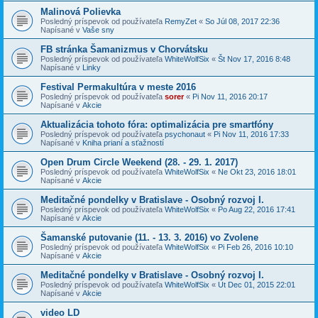
Malinová Polievka
Posledný príspevok od používateľa
RemyZet
«
So Júl 08, 2017 22:36
Napísané v
Vaše sny
FB stránka Šamanizmus v Chorvátsku
Posledný príspevok od používateľa
WhiteWolfSix
«
Št Nov 17, 2016 8:48
Napísané v
Linky
Festival Permakultúra v meste 2016
Posledný príspevok od používateľa
sorer
«
Pi Nov 11, 2016 20:17
Napísané v
Akcie
Aktualizácia tohoto fóra: optimalizácia pre smartfóny
Posledný príspevok od používateľa
psychonaut
«
Pi Nov 11, 2016 17:33
Napísané v
Kniha prianí a sťažností
Open Drum Circle Weekend (28. - 29. 1. 2017)
Posledný príspevok od používateľa
WhiteWolfSix
«
Ne Okt 23, 2016 18:01
Napísané v
Akcie
Meditačné pondelky v Bratislave - Osobný rozvoj I.
Posledný príspevok od používateľa
WhiteWolfSix
«
Po Aug 22, 2016 17:41
Napísané v
Akcie
Šamanské putovanie (11. - 13. 3. 2016) vo Zvolene
Posledný príspevok od používateľa
WhiteWolfSix
«
Pi Feb 26, 2016 10:10
Napísané v
Akcie
Meditačné pondelky v Bratislave - Osobný rozvoj I.
Posledný príspevok od používateľa
WhiteWolfSix
«
Ut Dec 01, 2015 22:01
Napísané v
Akcie
video LD