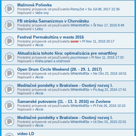
Malinová Polievka
Posledný príspevok od používateľa
RemyZet
«
So Júl 08, 2017 22:36
Napísané v
Vaše sny
FB stránka Šamanizmus v Chorvátsku
Posledný príspevok od používateľa
WhiteWolfSix
«
Št Nov 17, 2016 8:48
Napísané v
Linky
Festival Permakultúra v meste 2016
Posledný príspevok od používateľa
sorer
«
Pi Nov 11, 2016 20:17
Napísané v
Akcie
Aktualizácia tohoto fóra: optimalizácia pre smartfóny
Posledný príspevok od používateľa
psychonaut
«
Pi Nov 11, 2016 17:33
Napísané v
Kniha prianí a sťažností
Open Drum Circle Weekend (28. - 29. 1. 2017)
Posledný príspevok od používateľa
WhiteWolfSix
«
Ne Okt 23, 2016 18:01
Napísané v
Akcie
Meditačné pondelky v Bratislave - Osobný rozvoj I.
Posledný príspevok od používateľa
WhiteWolfSix
«
Po Aug 22, 2016 17:41
Napísané v
Akcie
Šamanské putovanie (11. - 13. 3. 2016) vo Zvolene
Posledný príspevok od používateľa
WhiteWolfSix
«
Pi Feb 26, 2016 10:10
Napísané v
Akcie
Meditačné pondelky v Bratislave - Osobný rozvoj I.
Posledný príspevok od používateľa
WhiteWolfSix
«
Ut Dec 01, 2015 22:01
Napísané v
Akcie
video LD