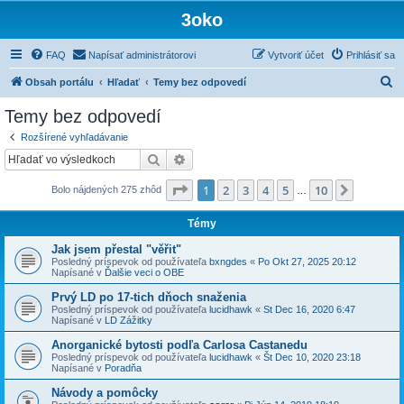
3oko
FAQ
Napísať administrátorovi
Vytvoriť účet
Prihlásiť sa
H
Obsah portálu
Hľadať
Temy bez odpovedí
ľ
Temy bez odpovedí
a
Rozšírené vyhľadávanie
d
Hľadať
Rozšírené vyhľadávanie
a
Strana
1
z
10
1
2
3
4
5
10
Ďalšia
Bolo nájdených 275 zhôd
ť
…
Témy
Jak jsem přestal "věřit"
Posledný príspevok od používateľa
bxngdes
«
Po Okt 27, 2025 20:12
Napísané v
Ďalšie veci o OBE
Prvý LD po 17-tich dňoch snaženia
Posledný príspevok od používateľa
lucidhawk
«
St Dec 16, 2020 6:47
Napísané v
LD Zážitky
Anorganické bytosti podľa Carlosa Castanedu
Posledný príspevok od používateľa
lucidhawk
«
Št Dec 10, 2020 23:18
Napísané v
Poradňa
Návody a pomôcky