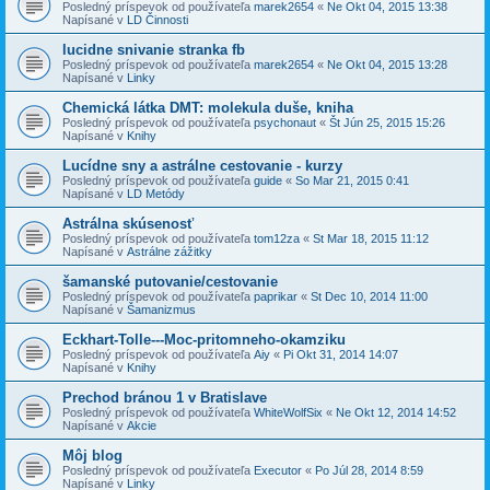
Posledný príspevok od používateľa
marek2654
«
Ne Okt 04, 2015 13:38
Napísané v
LD Činnosti
lucidne snivanie stranka fb
Posledný príspevok od používateľa
marek2654
«
Ne Okt 04, 2015 13:28
Napísané v
Linky
Chemická látka DMT: molekula duše, kniha
Posledný príspevok od používateľa
psychonaut
«
Št Jún 25, 2015 15:26
Napísané v
Knihy
Lucídne sny a astrálne cestovanie - kurzy
Posledný príspevok od používateľa
guide
«
So Mar 21, 2015 0:41
Napísané v
LD Metódy
Astrálna skúsenosť
Posledný príspevok od používateľa
tom12za
«
St Mar 18, 2015 11:12
Napísané v
Astrálne zážitky
šamanské putovanie/cestovanie
Posledný príspevok od používateľa
paprikar
«
St Dec 10, 2014 11:00
Napísané v
Šamanizmus
Eckhart-Tolle---Moc-pritomneho-okamziku
Posledný príspevok od používateľa
Aiy
«
Pi Okt 31, 2014 14:07
Napísané v
Knihy
Prechod bránou 1 v Bratislave
Posledný príspevok od používateľa
WhiteWolfSix
«
Ne Okt 12, 2014 14:52
Napísané v
Akcie
Môj blog
Posledný príspevok od používateľa
Executor
«
Po Júl 28, 2014 8:59
Napísané v
Linky