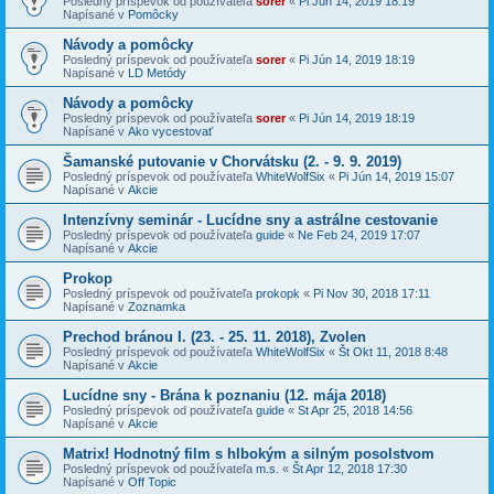
Posledný príspevok od používateľa
sorer
«
Pi Jún 14, 2019 18:19
Napísané v
Pomôcky
Návody a pomôcky
Posledný príspevok od používateľa
sorer
«
Pi Jún 14, 2019 18:19
Napísané v
LD Metódy
Návody a pomôcky
Posledný príspevok od používateľa
sorer
«
Pi Jún 14, 2019 18:19
Napísané v
Ako vycestovať
Šamanské putovanie v Chorvátsku (2. - 9. 9. 2019)
Posledný príspevok od používateľa
WhiteWolfSix
«
Pi Jún 14, 2019 15:07
Napísané v
Akcie
Intenzívny seminár - Lucídne sny a astrálne cestovanie
Posledný príspevok od používateľa
guide
«
Ne Feb 24, 2019 17:07
Napísané v
Akcie
Prokop
Posledný príspevok od používateľa
prokopk
«
Pi Nov 30, 2018 17:11
Napísané v
Zoznamka
Prechod bránou I. (23. - 25. 11. 2018), Zvolen
Posledný príspevok od používateľa
WhiteWolfSix
«
Št Okt 11, 2018 8:48
Napísané v
Akcie
Lucídne sny - Brána k poznaniu (12. mája 2018)
Posledný príspevok od používateľa
guide
«
St Apr 25, 2018 14:56
Napísané v
Akcie
Matrix! Hodnotný film s hlbokým a silným posolstvom
Posledný príspevok od používateľa
m.s.
«
Št Apr 12, 2018 17:30
Napísané v
Off Topic