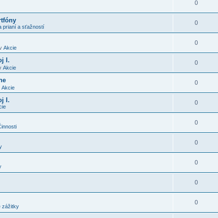
0
rtfóny
0
 prianí a sťažností
0
v
Akcie
j I.
0
v
Akcie
ne
0
v
Akcie
j I.
0
cie
0
innosti
0
y
0
y
0
0
 zážitky