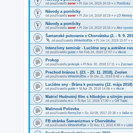
od používateľa
sorer
»
Pi Jún 14, 2019 18:19
» v
Pomôcky
Návody a pomôcky
od používateľa
sorer
»
Pi Jún 14, 2019 18:19
» v
LD Metódy
Návody a pomôcky
od používateľa
sorer
»
Pi Jún 14, 2019 18:19
» v
Ako vycest
Šamanské putovanie v Chorvátsku (2. - 9. 9. 201
od používateľa
WhiteWolfSix
»
Pi Jún 14, 2019 15:07
» 
Intenzívny seminár - Lucídne sny a astrálne ce
od používateľa
guide
»
Ne Feb 24, 2019 17:07
» v
Akcie
Prokop
od používateľa
prokopk
»
Pi Nov 30, 2018 17:11
» v
Zoznam
Prechod bránou I. (23. - 25. 11. 2018), Zvolen
od používateľa
WhiteWolfSix
»
Št Okt 11, 2018 8:48
» v
Akci
Lucídne sny - Brána k poznaniu (12. mája 2018)
od používateľa
guide
»
St Apr 25, 2018 14:56
» v
Akcie
Matrix! Hodnotný film s hlbokým a silným pos
od používateľa
m.s.
»
Št Apr 12, 2018 17:30
» v
Off Topic
Malinová Polievka
od používateľa
RemyZet
»
So Júl 08, 2017 22:36
» v
Vaše s
FB stránka Šamanizmus v Chorvátsku
od používateľa
WhiteWolfSix
»
Št Nov 17, 2016 8:48
» v
Link