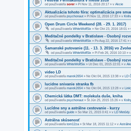
Festival Permakultúra v meste 2016
od používateľa
sorer
»
Pi Nov 11, 2016 20:17
» v
Akcie
Aktualizácia tohoto fóra: optimalizácia pre sma
od používateľa
psychonaut
»
Pi Nov 11, 2016 17:33
» v
Kniha
Open Drum Circle Weekend (28. - 29. 1. 2017)
od používateľa
WhiteWolfSix
»
Ne Okt 23, 2016 18:01
» 
Meditačné pondelky v Bratislave - Osobný rozvo
od používateľa
WhiteWolfSix
»
Po Aug 22, 2016 17:41
» 
Šamanské putovanie (11. - 13. 3. 2016) vo Zvole
od používateľa
WhiteWolfSix
»
Pi Feb 26, 2016 10:10
» 
Meditačné pondelky v Bratislave - Osobný rozvo
od používateľa
WhiteWolfSix
»
Ut Dec 01, 2015 22:01
» v
Ak
video LD
od používateľa
marek2654
»
Ne Okt 04, 2015 13:38
» v
LD Č
lucidne snivanie stranka fb
od používateľa
marek2654
»
Ne Okt 04, 2015 13:28
» v
Link
Chemická látka DMT: molekula duše, kniha
od používateľa
psychonaut
»
Št Jún 25, 2015 15:26
» v
Knih
Lucídne sny a astrálne cestovanie - kurzy
od používateľa
guide
»
So Mar 21, 2015 0:41
» v
LD Metódy
Astrálna skúsenosť
od používateľa
tom12za
»
St Mar 18, 2015 11:12
» v
Astrálne