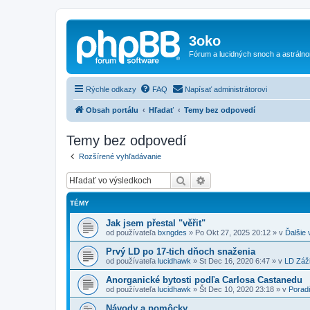
3oko
Fórum a lucidných snoch a astráln
Rýchle odkazy
FAQ
Napísať administrátorovi
Obsah portálu
Hľadať
Temy bez odpovedí
Temy bez odpovedí
Rozšírené vyhľadávanie
Hľadať
Rozšírené vyhľadávanie
TÉMY
Jak jsem přestal "věřit"
od používateľa
bxngdes
»
Po Okt 27, 2025 20:12
» v
Ďalšie
Prvý LD po 17-tich dňoch snaženia
od používateľa
lucidhawk
»
St Dec 16, 2020 6:47
» v
LD Záž
Anorganické bytosti podľa Carlosa Castanedu
od používateľa
lucidhawk
»
Št Dec 10, 2020 23:18
» v
Porad
Návody a pomôcky