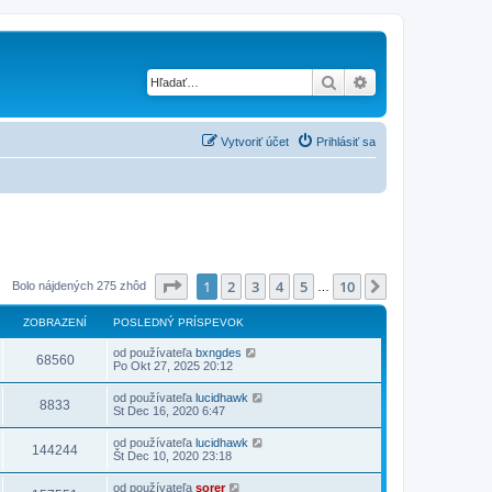
Hľadať
Rozšírené vyhľad
Vytvoriť účet
Prihlásiť sa
Strana
1
z
10
1
2
3
4
5
10
Ďalšia
Bolo nájdených 275 zhôd
…
ZOBRAZENÍ
POSLEDNÝ PRÍSPEVOK
od používateľa
bxngdes
68560
Po Okt 27, 2025 20:12
od používateľa
lucidhawk
8833
St Dec 16, 2020 6:47
od používateľa
lucidhawk
144244
Št Dec 10, 2020 23:18
od používateľa
sorer