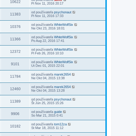
10622
Pi Nov 11, 2016 20:17
od používateľa
psychonaut
11383
Pi Nov 11, 2016 17:33
od používateľa
WhiteWolfSix
10376
Ne Okt 23, 2016 18:01
od používateľa
WhiteWolfSix
11366
Po Aug 22, 2016 17:41
od používateľa
WhiteWolfSix
12372
Pi Feb 26, 2016 10:10
od používateľa
WhiteWolfSix
9101
Ut Dec 01, 2015 22:01
od používateľa
marek2654
11784
Ne Okt 04, 2015 13:38
od používateľa
marek2654
12460
Ne Okt 04, 2015 13:28
od používateľa
psychonaut
11389
Št Jún 25, 2015 15:26
od používateľa
guide
9906
So Mar 21, 2015 0:41
od používateľa
tom12za
10182
St Mar 18, 2015 11:12