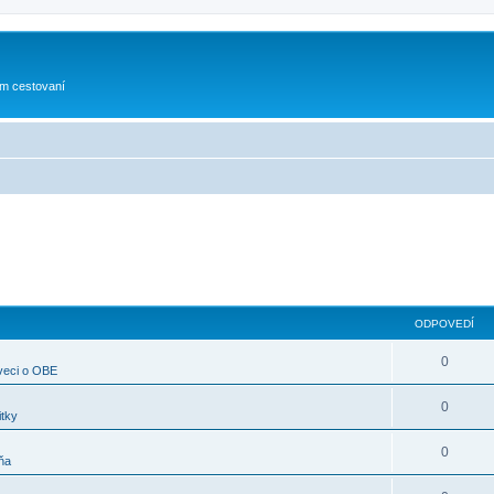
om cestovaní
ODPOVEDÍ
0
 veci o OBE
0
itky
0
ňa