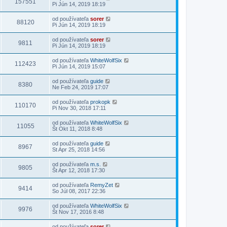
157551
Pi Jún 14, 2019 18:19
od používateľa
sorer
88120
Pi Jún 14, 2019 18:19
od používateľa
sorer
9811
Pi Jún 14, 2019 18:19
od používateľa
WhiteWolfSix
112423
Pi Jún 14, 2019 15:07
od používateľa
guide
8380
Ne Feb 24, 2019 17:07
od používateľa
prokopk
110170
Pi Nov 30, 2018 17:11
od používateľa
WhiteWolfSix
11055
Št Okt 11, 2018 8:48
od používateľa
guide
8967
St Apr 25, 2018 14:56
od používateľa
m.s.
9805
Št Apr 12, 2018 17:30
od používateľa
RemyZet
9414
So Júl 08, 2017 22:36
od používateľa
WhiteWolfSix
9976
Št Nov 17, 2016 8:48
od používateľa
sorer