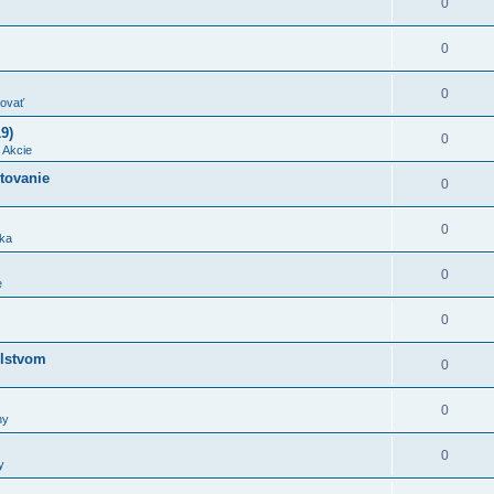
0
0
0
ovať
9)
0
v
Akcie
stovanie
0
0
ka
0
e
0
olstvom
0
0
ny
0
y