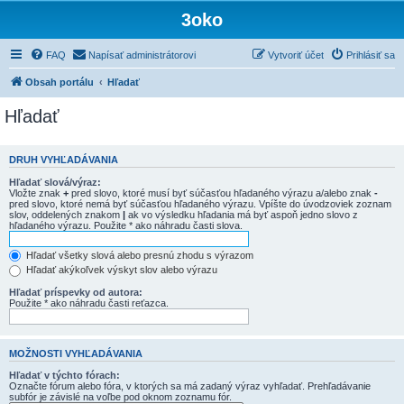
3oko
FAQ
Napísať administrátorovi
Vytvoriť účet
Prihlásiť sa
Obsah portálu
Hľadať
Hľadať
DRUH VYHĽADÁVANIA
Hľadať slová/výraz:
Vložte znak
+
pred slovo, ktoré musí byť súčasťou hľadaného výrazu a/alebo znak
-
pred slovo, ktoré nemá byť súčasťou hľadaného výrazu. Vpíšte do úvodzoviek zoznam
slov, oddelených znakom
|
ak vo výsledku hľadania má byť aspoň jedno slovo z
hľadaného výrazu. Použite * ako náhradu časti slova.
Hľadať všetky slová alebo presnú zhodu s výrazom
Hľadať akýkoľvek výskyt slov alebo výrazu
Hľadať príspevky od autora:
Použite * ako náhradu časti reťazca.
MOŽNOSTI VYHĽADÁVANIA
Hľadať v týchto fórach:
Označte fórum alebo fóra, v ktorých sa má zadaný výraz vyhľadať. Prehľadávanie
subfór je závislé na voľbe pod oknom zoznamu fór.