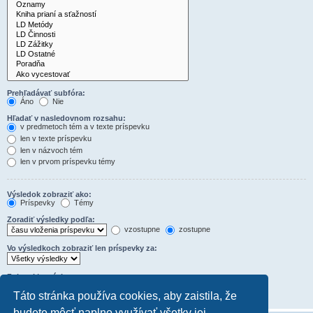
Prehľadávať subfóra:
Áno
Nie
Hľadať v nasledovnom rozsahu:
v predmetoch tém a v texte príspevku
len v texte príspevku
len v názvoch tém
len v prvom príspevku témy
Výsledok zobraziť ako:
Príspevky
Témy
Zoradiť výsledky podľa:
vzostupne
zostupne
Vo výsledkoch zobraziť len príspevky za:
Zobraziť prvých:
Nastavte na 0 pre zobrazenie celého obsahu príspevkov.
Táto stránka používa cookies, aby zaistila, že
znakov príspevku
budete môcť naplno využívať všetky jej