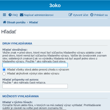
3oko
FAQ
Napísať administrátorovi
Vytvoriť účet
Prihlásiť sa
Obsah portálu
Hľadať
Hľadať
DRUH VYHĽADÁVANIA
Hľadať slová/výraz:
Vložte znak
+
pred slovo, ktoré musí byť súčasťou hľadaného výrazu a/alebo znak
-
pred slovo, ktoré nemá byť súčasťou hľadaného výrazu. Vpíšte do úvodzoviek zoznam
slov, oddelených znakom
|
ak vo výsledku hľadania má byť aspoň jedno slovo z
hľadaného výrazu. Použite * ako náhradu časti slova.
Hľadať všetky slová alebo presnú zhodu s výrazom
Hľadať akýkoľvek výskyt slov alebo výrazu
Hľadať príspevky od autora:
Použite * ako náhradu časti reťazca.
MOŽNOSTI VYHĽADÁVANIA
Hľadať v týchto fórach:
Označte fórum alebo fóra, v ktorých sa má zadaný výraz vyhľadať. Prehľadávanie
subfór je závislé na voľbe pod oknom zoznamu fór.