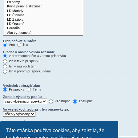
Prehľadávať subfóra:
Áno
Nie
Hľadať v nasledovnom rozsahu:
v predmetoch tém a v texte príspevku
len v texte príspevku
len v názvoch tém
len v prvom príspevku témy
Výsledok zobraziť ako:
Príspevky
Témy
Zoradiť výsledky podľa:
vzostupne
zostupne
Vo výsledkoch zobraziť len príspevky za:
Zobraziť prvých:
Nastavte na 0 pre zobrazenie celého obsahu príspevkov.
Táto stránka používa cookies, aby zaistila, že
znakov príspevku
budete môcť naplno využívať všetky jej