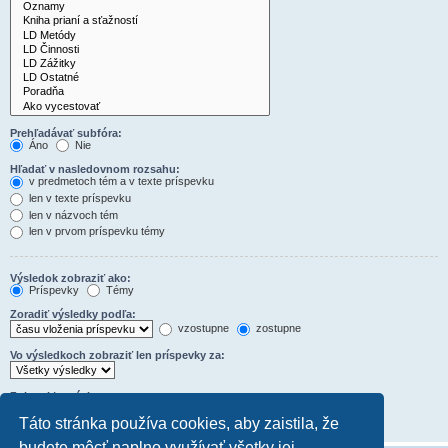
Prehľadávať subfóra:
Áno
Nie
Hľadať v nasledovnom rozsahu:
v predmetoch tém a v texte príspevku
len v texte príspevku
len v názvoch tém
len v prvom príspevku témy
Výsledok zobraziť ako:
Príspevky
Témy
Zoradiť výsledky podľa:
vzostupne
zostupne
Vo výsledkoch zobraziť len príspevky za:
Zobraziť prvých:
Nastavte na 0 pre zobrazenie celého obsahu príspevkov.
Táto stránka používa cookies, aby zaistila, že
znakov príspevku
budete môcť naplno využívať všetky jej