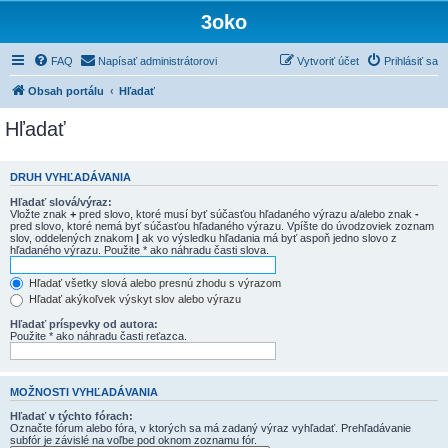
3oko
FAQ
Napísať administrátorovi
Vytvoriť účet
Prihlásiť sa
Obsah portálu
Hľadať
Hľadať
DRUH VYHĽADÁVANIA
Hľadať slová/výraz:
Vložte znak
+
pred slovo, ktoré musí byť súčasťou hľadaného výrazu a/alebo znak
-
pred slovo, ktoré nemá byť súčasťou hľadaného výrazu. Vpíšte do úvodzoviek zoznam
slov, oddelených znakom
|
ak vo výsledku hľadania má byť aspoň jedno slovo z
hľadaného výrazu. Použite * ako náhradu časti slova.
Hľadať všetky slová alebo presnú zhodu s výrazom
Hľadať akýkoľvek výskyt slov alebo výrazu
Hľadať príspevky od autora:
Použite * ako náhradu časti reťazca.
MOŽNOSTI VYHĽADÁVANIA
Hľadať v týchto fórach:
Označte fórum alebo fóra, v ktorých sa má zadaný výraz vyhľadať. Prehľadávanie
subfór je závislé na voľbe pod oknom zoznamu fór.