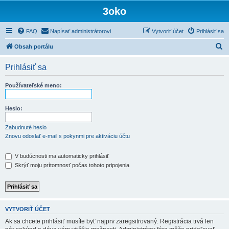
3oko
FAQ
Napísať administrátorovi
Vytvoriť účet
Prihlásiť sa
H
Obsah portálu
ľ
Prihlásiť sa
a
d
Používateľské meno:
a
ť
Heslo:
Zabudnuté heslo
Znovu odoslať e-mail s pokynmi pre aktiváciu účtu
V budúcnosti ma automaticky prihlásiť
Skrýť moju prítomnosť počas tohoto pripojenia
VYTVORIŤ ÚČET
Ak sa chcete prihlásiť musíte byť najprv zaregsitrovaný. Registrácia trvá len