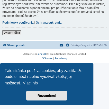
pár sekúnd a dáva vám väčšie možnosti. Administrátor fóra môže prideľovať
registrovaným používateľom rozšírené právomoci. Pred registraciou sa uistite,
že ste sa oboznámili s podmienkami pre používanie tohto fóra a s dalšími
pravidlami. Tiež sa uistite, že si prečítate akékoľvek budúce pravidlá, ktoré sa
na tomto fóre môžu objaviť.
Podmienky používania
|
Ochrana súkromia
Vytvoriť účet
Obsah portálu
Všetky časy sú v
UTC+01:00
Založené na
phpBB
® Forum Software © phpBB Limited
Súkromie
|
Podmienky
Táto stránka používa cookies, aby zaistila, že
budete môcť naplno využívať všetky jej
možnosti.
Viac info
Rozumiem!