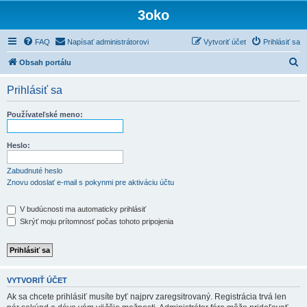
3oko
FAQ
Napísať administrátorovi
Vytvoriť účet
Prihlásiť sa
H
Obsah portálu
ľ
Prihlásiť sa
a
d
Používateľské meno:
a
ť
Heslo:
Zabudnuté heslo
Znovu odoslať e-mail s pokynmi pre aktiváciu účtu
V budúcnosti ma automaticky prihlásiť
Skrýť moju prítomnosť počas tohoto pripojenia
VYTVORIŤ ÚČET
Ak sa chcete prihlásiť musíte byť najprv zaregsitrovaný. Registrácia trvá len