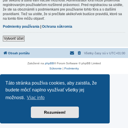
pár sekúnd a dáva vám väčšie možnosti. Administrátor fóra môže prideľovať
registrovaným používateľom rozšírené právomoci. Pred registraciou sa uistite,
že ste sa oboznámili s podmienkami pre používanie tohto fóra a s dalšími
pravidlami. Tiež sa uistite, že si prečítate akékoľvek budúce pravidlá, ktoré sa
na tomto fóre môžu objaviť.
Podmienky používania
|
Ochrana súkromia
Vytvoriť účet
Obsah portálu
Všetky časy sú v
UTC+01:00
Založené na
phpBB
® Forum Software © phpBB Limited
Súkromie
|
Podmienky
Táto stránka používa cookies, aby zaistila, že
budete môcť naplno využívať všetky jej
možnosti.
Viac info
Rozumiem!