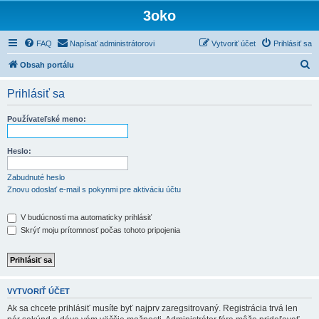
3oko
FAQ
Napísať administrátorovi
Vytvoriť účet
Prihlásiť sa
H
Obsah portálu
ľ
Prihlásiť sa
a
d
Používateľské meno:
a
ť
Heslo:
Zabudnuté heslo
Znovu odoslať e-mail s pokynmi pre aktiváciu účtu
V budúcnosti ma automaticky prihlásiť
Skrýť moju prítomnosť počas tohoto pripojenia
VYTVORIŤ ÚČET
Ak sa chcete prihlásiť musíte byť najprv zaregsitrovaný. Registrácia trvá len