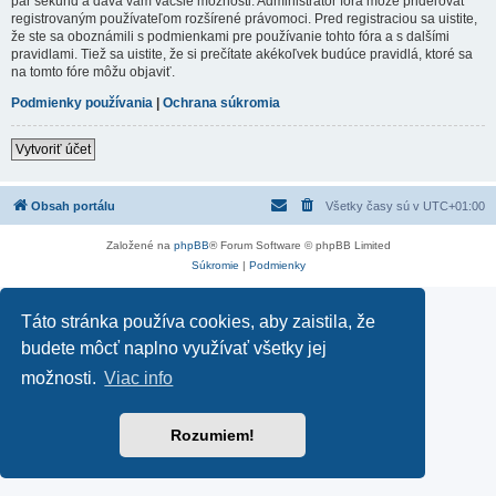
pár sekúnd a dáva vám väčšie možnosti. Administrátor fóra môže prideľovať
registrovaným používateľom rozšírené právomoci. Pred registraciou sa uistite,
že ste sa oboznámili s podmienkami pre používanie tohto fóra a s dalšími
pravidlami. Tiež sa uistite, že si prečítate akékoľvek budúce pravidlá, ktoré sa
na tomto fóre môžu objaviť.
Podmienky používania
|
Ochrana súkromia
Vytvoriť účet
Obsah portálu
Všetky časy sú v
UTC+01:00
Založené na
phpBB
® Forum Software © phpBB Limited
Súkromie
|
Podmienky
Táto stránka používa cookies, aby zaistila, že
budete môcť naplno využívať všetky jej
možnosti.
Viac info
Rozumiem!