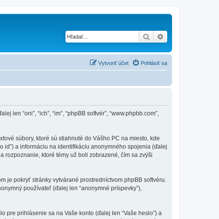
Hľadať
Rozšírené vyhľad
Vytvoriť účet
Prihlásiť sa
lej len “oni”, “ich”, “im”, “phpBB softvér”, “www.phpbb.com”,
xtové súbory, ktoré sú stiahnuté do Vášho PC na miesto, kde
o id”) a informáciu na identifikáciu anonymného spojenia (ďalej
 na rozpoznanie, ktoré témy už boli zobrazené, čím sa zvýši
om je pokryť stránky vytvárané prostredníctvom phpBB softvéru.
nonymný používateľ (ďalej len “anonymné príspevky”),
pre prihlásenie sa na Vaše konto (ďalej len “Vaše heslo”) a