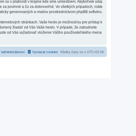
ré sú v platnosti v krajine kde sme umiestnení. Akýkoľvek údaj
e za povinné a čo za dobrovoľné. Vo všetkých prípadoch, máte
aticky generovaných e-mailov prostredníctvom phpBB softvéru.
nternetových stránkach. Vaše heslo je možnosťou pre prístup k
oprávnený žiadať od Vás Vaše heslo. V prípade, že zabudnete
es bude od Vás vyžadovať vloženie Vášho používateľského mena
 administrátorovi
Vymazať cookies
Všetky časy sú v
UTC+01:00