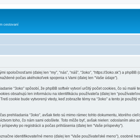
om cestovaní
 spoločnosťami (ďalej len “my”, “nás”, “náš”, “3oko”, “https://3oko.sk”) a phpBB (ďa
maždené počas akéhokoľvek spojenia s Vami (ďalej len “Vaše údaje”).
anie “3oko” spôsobí, že phpBB softvér vytvorí určitý počet cookies, čo sú malé te
kies obsahujú len informáciu na identifikáciu používateľa (ďalej len “používateľov
. Tretí cookie bude vytvorený vtedy, keď zobrazíte témy na “3oko” a tento je použitý
čas prehliadania “3oko”, avšak tieto sú mimo rámec tohto dokumentu, ktorého cieľ
ctvom toho, čo nám sami odošlete. Toto môže byť, avšak nielen: odoslaním ako a
príspevky po registrácii a počas prihlásenia (ďalej len “Vaše príspevky”).
ne identifikovateľné meno (ďalej len “Vaše používateľské meno”), osobné heslo 