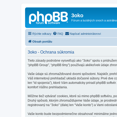
3oko
Fórum a lucidných snoch a astráln
Rýchle odkazy
FAQ
Napísať administrátorovi
Obsah portálu
3oko - Ochrana súkromia
Tieto zásady podrobne vysvetľujú ako “3oko” spolu s pridruženými
“phpBB Group”, “phpBB tímy”) používajú akékoľvek údaje zhro
Vaše údaje sú zhromažďované dvomi spôsobmi. Najskôr, prehliad
Váš internetový prehliadač ukladá dočasné súbory. Prvé dve coo
len “id spojenia”), ktoré Vám automaticky priradí phpBB softvér
komfort Vášho prehliadania.
Môžme tiež vytvárať cookies, ktoré sú mimo phpBB softvéru, po
Druhý spôsob, ktorým zhromažďujeme Vaše údaje, je prostrední
registrovaný na “3oko” (ďalej len “Vaše konto”) a Vami odoslané 
Vaše konto bude bezpodmienečne obsahovať minimálne jednoznač