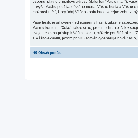
osobnú, platnú e-mailovú adresu (ďalej len “Váš e-mail”). Vaš
navyše Vášho používateľského mena, Vášho hesla a Vášho e-mai
možnosť určiť, ktorý údaj Vášho konta bude verejne zobrazený
Vaše heslo je šifrované (jednosmerný hash), takže je zabezpeč
Vášmu kontu na “3oko”, takže si ho, prosím, chráňte. Nik v spo
svoje heslo na prístup k Vášmu kontu, môžete použiť funkciu 
a Vášho e-mailu, potom phpBB softvér vygeneruje nové heslo,
Obsah portálu