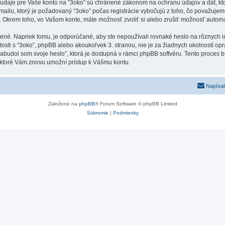
e údaje pre Vaše konto na “3oko” sú chránené zákonom na ochranu údajov a dát, kto
lu, ktorý je požadovaný “3oko” počas registrácie vybočujú z toho, čo považujem
. Okrem toho, vo Vašom konte, máte možnosť zvoliť si alebo zrušiť možnosť autom
ené. Napriek tomu, je odporúčané, aby ste nepoužívali rovnaké heslo na rôznych i
jitosti s “3oko”, phpBB alebo akoukoľvek 3. stranou, nie je za žiadnych okolností 
“Zabudol som svoje heslo”, ktorá je dostupná v rámci phpBB softvéru. Tento proc
 ktoré Vám znovu umožní prístup k Vášmu kontu.
Napísať
Založené na
phpBB
® Forum Software © phpBB Limited
Súkromie
|
Podmienky