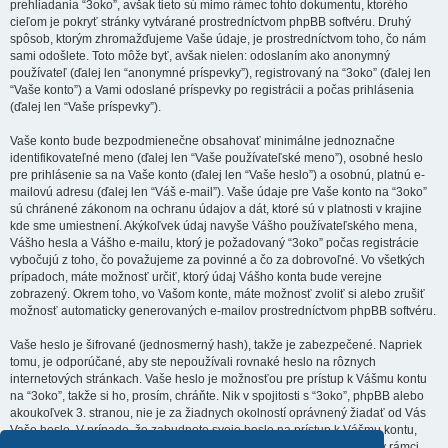
prehliadania “3oko”, avšak tieto sú mimo rámec tohto dokumentu, ktorého
cieľom je pokryť stránky vytvárané prostredníctvom phpBB softvéru. Druhý
spôsob, ktorým zhromažďujeme Vaše údaje, je prostredníctvom toho, čo nám
sami odošlete. Toto môže byť, avšak nielen: odoslaním ako anonymný
používateľ (ďalej len “anonymné príspevky”), registrovaný na “3oko” (ďalej len
“Vaše konto”) a Vami odoslané príspevky po registrácii a počas prihlásenia
(ďalej len “Vaše príspevky”).
Vaše konto bude bezpodmienečne obsahovať minimálne jednoznačne
identifikovateľné meno (ďalej len “Vaše používateľské meno”), osobné heslo
pre prihlásenie sa na Vaše konto (ďalej len “Vaše heslo”) a osobnú, platnú e-
mailovú adresu (ďalej len “Váš e-mail”). Vaše údaje pre Vaše konto na “3oko”
sú chránené zákonom na ochranu údajov a dát, ktoré sú v platnosti v krajine
kde sme umiestnení. Akýkoľvek údaj navyše Vášho používateľského mena,
Vášho hesla a Vášho e-mailu, ktorý je požadovaný “3oko” počas registrácie
vybočujú z toho, čo považujeme za povinné a čo za dobrovoľné. Vo všetkých
prípadoch, máte možnosť určiť, ktorý údaj Vášho konta bude verejne
zobrazený. Okrem toho, vo Vašom konte, máte možnosť zvoliť si alebo zrušiť
možnosť automaticky generovaných e-mailov prostredníctvom phpBB softvéru.
Vaše heslo je šifrované (jednosmerný hash), takže je zabezpečené. Napriek
tomu, je odporúčané, aby ste nepoužívali rovnaké heslo na rôznych
internetových stránkach. Vaše heslo je možnosťou pre prístup k Vášmu kontu
na “3oko”, takže si ho, prosím, chráňte. Nik v spojitosti s “3oko”, phpBB alebo
akoukoľvek 3. stranou, nie je za žiadnych okolností oprávnený žiadať od Vás
Vaše heslo. V prípade, že zabudnete svoje heslo na prístup k Vášmu kontu,
môžete použiť funkciu “Zabudol som svoje heslo”, ktorá je dostupná v rámci