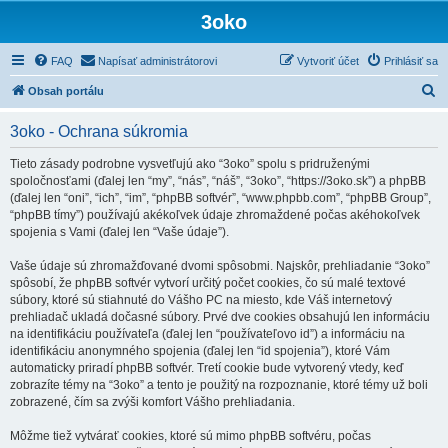
3oko
FAQ
Napísať administrátorovi
Vytvoriť účet
Prihlásiť sa
H
Obsah portálu
ľ
3oko - Ochrana súkromia
a
d
Tieto zásady podrobne vysvetľujú ako “3oko” spolu s pridruženými
spoločnosťami (ďalej len “my”, “nás”, “náš”, “3oko”, “https://3oko.sk”) a phpBB
a
(ďalej len “oni”, “ich”, “im”, “phpBB softvér”, “www.phpbb.com”, “phpBB Group”,
ť
“phpBB tímy”) používajú akékoľvek údaje zhromaždené počas akéhokoľvek
spojenia s Vami (ďalej len “Vaše údaje”).
Vaše údaje sú zhromažďované dvomi spôsobmi. Najskôr, prehliadanie “3oko”
spôsobí, že phpBB softvér vytvorí určitý počet cookies, čo sú malé textové
súbory, ktoré sú stiahnuté do Vášho PC na miesto, kde Váš internetový
prehliadač ukladá dočasné súbory. Prvé dve cookies obsahujú len informáciu
na identifikáciu používateľa (ďalej len “používateľovo id”) a informáciu na
identifikáciu anonymného spojenia (ďalej len “id spojenia”), ktoré Vám
automaticky priradí phpBB softvér. Tretí cookie bude vytvorený vtedy, keď
zobrazíte témy na “3oko” a tento je použitý na rozpoznanie, ktoré témy už boli
zobrazené, čím sa zvýši komfort Vášho prehliadania.
Môžme tiež vytvárať cookies, ktoré sú mimo phpBB softvéru, počas