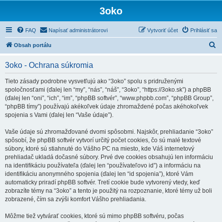
3oko
FAQ
Napísať administrátorovi
Vytvoriť účet
Prihlásiť sa
H
Obsah portálu
ľ
3oko - Ochrana súkromia
a
d
Tieto zásady podrobne vysvetľujú ako “3oko” spolu s pridruženými
spoločnosťami (ďalej len “my”, “nás”, “náš”, “3oko”, “https://3oko.sk”) a phpBB
a
(ďalej len “oni”, “ich”, “im”, “phpBB softvér”, “www.phpbb.com”, “phpBB Group”,
ť
“phpBB tímy”) používajú akékoľvek údaje zhromaždené počas akéhokoľvek
spojenia s Vami (ďalej len “Vaše údaje”).
Vaše údaje sú zhromažďované dvomi spôsobmi. Najskôr, prehliadanie “3oko”
spôsobí, že phpBB softvér vytvorí určitý počet cookies, čo sú malé textové
súbory, ktoré sú stiahnuté do Vášho PC na miesto, kde Váš internetový
prehliadač ukladá dočasné súbory. Prvé dve cookies obsahujú len informáciu
na identifikáciu používateľa (ďalej len “používateľovo id”) a informáciu na
identifikáciu anonymného spojenia (ďalej len “id spojenia”), ktoré Vám
automaticky priradí phpBB softvér. Tretí cookie bude vytvorený vtedy, keď
zobrazíte témy na “3oko” a tento je použitý na rozpoznanie, ktoré témy už boli
zobrazené, čím sa zvýši komfort Vášho prehliadania.
Môžme tiež vytvárať cookies, ktoré sú mimo phpBB softvéru, počas