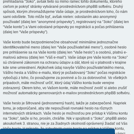
prehliadania “3oko”, avšak tieto sú mimo rámec tohto dokumentu, ktorého
cieľom je pokryť stránky vytvárané prostredníctvom phpBB softvéru. Druhý
spôsob, ktorým zhromažďujeme Vaše údaje, je prostredníctvom toho, čo nám
sami odošlete. Toto môže byť, avšak nielen: odoslaním ako anonymný
používateľ (ďalej len “anonymné príspevky”), registrovaný na “3oko” (ďalej len
“Vaše konto”) a Vami odoslané príspevky po registrácii a počas prihlásenia
(ďalej len “Vaše príspevky”).
Vaše konto bude bezpodmienečne obsahovať minimálne jednoznačne
identifikovateľné meno (ďalej len “Vaše používateľské meno”), osobné heslo
pre prihlásenie sa na Vaše konto (ďalej len “Vaše heslo”) a osobnú, platnú e-
mailovú adresu (ďalej len “Váš e-mail”). Vaše údaje pre Vaše konto na “3oko”
sú chránené zákonom na ochranu údajov a dát, ktoré sú v platnosti v krajine
kde sme umiestnení. Akýkoľvek údaj navyše Vášho používateľského mena,
Vášho hesla a Vášho e-mailu, ktorý je požadovaný “3oko” počas registrácie
vybočujú z toho, čo považujeme za povinné a čo za dobrovoľné. Vo všetkých
prípadoch, máte možnosť určiť, ktorý údaj Vášho konta bude verejne
zobrazený. Okrem toho, vo Vašom konte, máte možnosť zvoliť si alebo zrušiť
možnosť automaticky generovaných e-mailov prostredníctvom phpBB softvéru.
Vaše heslo je šifrované (jednosmerný hash), takže je zabezpečené. Napriek
tomu, je odporúčané, aby ste nepoužívali rovnaké heslo na rôznych
internetových stránkach. Vaše heslo je možnosťou pre prístup k Vášmu kontu
na “3oko”, takže si ho, prosím, chráňte. Nik v spojitosti s “3oko”, phpBB alebo
akoukoľvek 3. stranou, nie je za žiadnych okolností oprávnený žiadať od Vás
Vaše heslo. V prípade, že zabudnete svoje heslo na prístup k Vášmu kontu,
môžete použiť funkciu “Zabudol som svoje heslo”, ktorá je dostupná v rámci