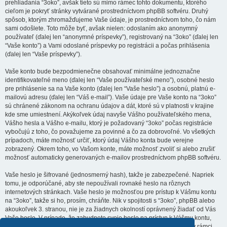
prehliadania “3oko”, avšak tieto sú mimo rámec tohto dokumentu, ktorého
cieľom je pokryť stránky vytvárané prostredníctvom phpBB softvéru. Druhý
spôsob, ktorým zhromažďujeme Vaše údaje, je prostredníctvom toho, čo nám
sami odošlete. Toto môže byť, avšak nielen: odoslaním ako anonymný
používateľ (ďalej len “anonymné príspevky”), registrovaný na “3oko” (ďalej len
“Vaše konto”) a Vami odoslané príspevky po registrácii a počas prihlásenia
(ďalej len “Vaše príspevky”).
Vaše konto bude bezpodmienečne obsahovať minimálne jednoznačne
identifikovateľné meno (ďalej len “Vaše používateľské meno”), osobné heslo
pre prihlásenie sa na Vaše konto (ďalej len “Vaše heslo”) a osobnú, platnú e-
mailovú adresu (ďalej len “Váš e-mail”). Vaše údaje pre Vaše konto na “3oko”
sú chránené zákonom na ochranu údajov a dát, ktoré sú v platnosti v krajine
kde sme umiestnení. Akýkoľvek údaj navyše Vášho používateľského mena,
Vášho hesla a Vášho e-mailu, ktorý je požadovaný “3oko” počas registrácie
vybočujú z toho, čo považujeme za povinné a čo za dobrovoľné. Vo všetkých
prípadoch, máte možnosť určiť, ktorý údaj Vášho konta bude verejne
zobrazený. Okrem toho, vo Vašom konte, máte možnosť zvoliť si alebo zrušiť
možnosť automaticky generovaných e-mailov prostredníctvom phpBB softvéru.
Vaše heslo je šifrované (jednosmerný hash), takže je zabezpečené. Napriek
tomu, je odporúčané, aby ste nepoužívali rovnaké heslo na rôznych
internetových stránkach. Vaše heslo je možnosťou pre prístup k Vášmu kontu
na “3oko”, takže si ho, prosím, chráňte. Nik v spojitosti s “3oko”, phpBB alebo
akoukoľvek 3. stranou, nie je za žiadnych okolností oprávnený žiadať od Vás
Vaše heslo. V prípade, že zabudnete svoje heslo na prístup k Vášmu kontu,
môžete použiť funkciu “Zabudol som svoje heslo”, ktorá je dostupná v rámci