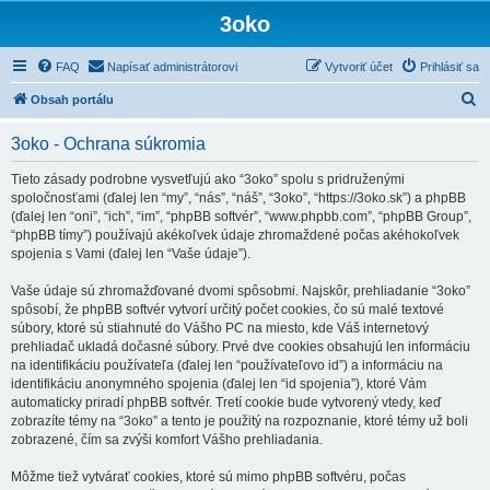
3oko
FAQ
Napísať administrátorovi
Vytvoriť účet
Prihlásiť sa
H
Obsah portálu
ľ
3oko - Ochrana súkromia
a
d
Tieto zásady podrobne vysvetľujú ako “3oko” spolu s pridruženými
spoločnosťami (ďalej len “my”, “nás”, “náš”, “3oko”, “https://3oko.sk”) a phpBB
a
(ďalej len “oni”, “ich”, “im”, “phpBB softvér”, “www.phpbb.com”, “phpBB Group”,
ť
“phpBB tímy”) používajú akékoľvek údaje zhromaždené počas akéhokoľvek
spojenia s Vami (ďalej len “Vaše údaje”).
Vaše údaje sú zhromažďované dvomi spôsobmi. Najskôr, prehliadanie “3oko”
spôsobí, že phpBB softvér vytvorí určitý počet cookies, čo sú malé textové
súbory, ktoré sú stiahnuté do Vášho PC na miesto, kde Váš internetový
prehliadač ukladá dočasné súbory. Prvé dve cookies obsahujú len informáciu
na identifikáciu používateľa (ďalej len “používateľovo id”) a informáciu na
identifikáciu anonymného spojenia (ďalej len “id spojenia”), ktoré Vám
automaticky priradí phpBB softvér. Tretí cookie bude vytvorený vtedy, keď
zobrazíte témy na “3oko” a tento je použitý na rozpoznanie, ktoré témy už boli
zobrazené, čím sa zvýši komfort Vášho prehliadania.
Môžme tiež vytvárať cookies, ktoré sú mimo phpBB softvéru, počas