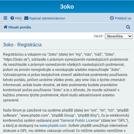
3oko
FAQ
Napísať administrátorovi
Prihlásiť sa
H
Obsah portálu
ľ
Jazyk:
a
3oko - Registrácia
d
Registráciou a vstupom na “3oko” (ďalej len “my”, “nás”, “náš”, “3oko”,
a
“https://3oko.sk”), súhlasíte s právnym vymedzením nasledujúcich podmienok.
ť
Ak nesúhlasíte s právnym vymedzením všetkých nasledujúcich podmienok,
potom sa prosím neregistrujte a nevstupujte a/alebo nepoužívajte “3oko”.
Vyhradzujeme si právo kedykoľvek zmeniť akékoľvek podmienky používania
tohoto portálu, pričom urobíme všetko preto, aby sme Vás o týchto zmenách
informovali, avšak bude vhodné, ak tieto podmienky budete pravidelne
kontrolovať počas používania “3oko” a to z dôvodu, že musíte súhlasiť s
každou zmenou týchto podmienok, ktoré budú aktualizované a/alebo
upravené.
Naše fórum je založené na systéme phpBB (ďalej len “oni”, “im”, “ich”, “phpBB
software”, “www.phpbb.com”, “phpBB Group”, “phpBB tímy”), čo je elektronický
konferenčný systém vydávaný pod “
General Public License
” (ďalej len “GPL”),
a ktorý je dostupný na
www.phpbb.com
. Softvér phpBB umožňuje internetové
diskusie a GPL mu striktne zakazuje určovať čo môžme a/alebo nemôžme v