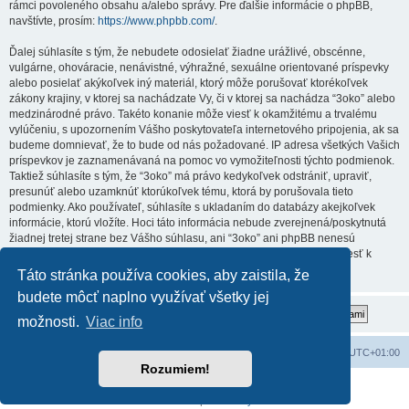
rámci povoleného obsahu a/alebo správy. Pre ďalšie informácie o phpBB,
navštívte, prosím:
https://www.phpbb.com/
.
Ďalej súhlasíte s tým, že nebudete odosielať žiadne urážlivé, obscénne,
vulgárne, ohováracie, nenávistné, výhražné, sexuálne orientované príspevky
alebo posielať akýkoľvek iný materiál, ktorý môže porušovať ktorékoľvek
zákony krajiny, v ktorej sa nachádzate Vy, či v ktorej sa nachádza “3oko” alebo
medzinárodné právo. Takéto konanie môže viesť k okamžitému a trvalému
vylúčeniu, s upozornením Vášho poskytovateľa internetového pripojenia, ak sa
budeme domnievať, že to bude od nás požadované. IP adresa všetkých Vašich
príspevkov je zaznamenávaná na pomoc vo vymožiteľnosti týchto podmienok.
Taktiež súhlasíte s tým, že “3oko” má právo kedykoľvek odstrániť, upraviť,
presunúť alebo uzamknúť ktorúkoľvek tému, ktorá by porušovala tieto
podmienky. Ako používateľ, súhlasíte s ukladaním do databázy akejkoľvek
informácie, ktorú vložíte. Hoci táto informácia nebude zverejnená/poskytnutá
žiadnej tretej strane bez Vášho súhlasu, ani “3oko” ani phpBB nenesú
zodpovednosť za akýkoľvek pokus o prienik (hacking), ktorý môže viesť k
zneužitiu týchto údajov.
Táto stránka používa cookies, aby zaistila, že
budete môcť naplno využívať všetky jej
možnosti.
Viac info
Obsah portálu
Všetky časy sú v
UTC+01:00
Rozumiem!
Založené na
phpBB
® Forum Software © phpBB Limited
Súkromie
|
Podmienky