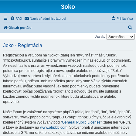
3oko
FAQ
Napísať administrátorovi
Prihlásiť sa
H
Obsah portálu
ľ
Jazyk:
a
3oko - Registrácia
d
Registráciou a vstupom na “3oko” (ďalej len “my”, “nás”, “náš”, “3oko”,
a
“https://3oko.sk”), súhlasíte s právnym vymedzením nasledujúcich podmienok.
ť
Ak nesúhlasíte s právnym vymedzením všetkých nasledujúcich podmienok,
potom sa prosím neregistrujte a nevstupujte a/alebo nepoužívajte “3oko”.
Vyhradzujeme si právo kedykoľvek zmeniť akékoľvek podmienky používania
tohoto portálu, pričom urobíme všetko preto, aby sme Vás o týchto zmenách
informovali, avšak bude vhodné, ak tieto podmienky budete pravidelne
kontrolovať počas používania “3oko” a to z dôvodu, že musíte súhlasiť s
každou zmenou týchto podmienok, ktoré budú aktualizované a/alebo
upravené.
Naše fórum je založené na systéme phpBB (ďalej len “oni”, “im”, “ich”, “phpBB
software”, “www.phpbb.com”, “phpBB Group”, “phpBB tímy”), čo je elektronický
konferenčný systém vydávaný pod “
General Public License
” (ďalej len “GPL”),
a ktorý je dostupný na
www.phpbb.com
. Softvér phpBB umožňuje internetové
diskusie a GPL mu striktne zakazuje určovať čo môžme a/alebo nemôžme v