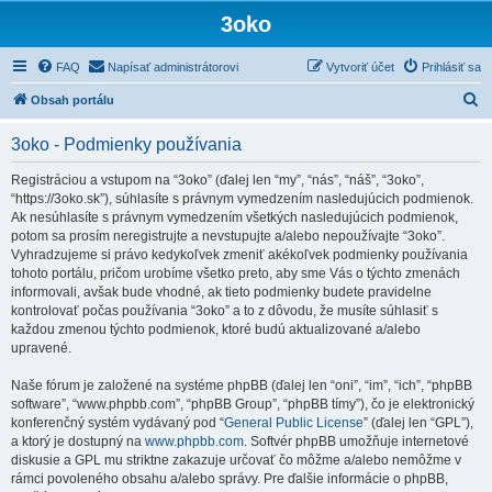
3oko
FAQ
Napísať administrátorovi
Vytvoriť účet
Prihlásiť sa
H
Obsah portálu
ľ
3oko - Podmienky používania
a
d
Registráciou a vstupom na “3oko” (ďalej len “my”, “nás”, “náš”, “3oko”,
“https://3oko.sk”), súhlasíte s právnym vymedzením nasledujúcich podmienok.
a
Ak nesúhlasíte s právnym vymedzením všetkých nasledujúcich podmienok,
ť
potom sa prosím neregistrujte a nevstupujte a/alebo nepoužívajte “3oko”.
Vyhradzujeme si právo kedykoľvek zmeniť akékoľvek podmienky používania
tohoto portálu, pričom urobíme všetko preto, aby sme Vás o týchto zmenách
informovali, avšak bude vhodné, ak tieto podmienky budete pravidelne
kontrolovať počas používania “3oko” a to z dôvodu, že musíte súhlasiť s
každou zmenou týchto podmienok, ktoré budú aktualizované a/alebo
upravené.
Naše fórum je založené na systéme phpBB (ďalej len “oni”, “im”, “ich”, “phpBB
software”, “www.phpbb.com”, “phpBB Group”, “phpBB tímy”), čo je elektronický
konferenčný systém vydávaný pod “
General Public License
” (ďalej len “GPL”),
a ktorý je dostupný na
www.phpbb.com
. Softvér phpBB umožňuje internetové
diskusie a GPL mu striktne zakazuje určovať čo môžme a/alebo nemôžme v
rámci povoleného obsahu a/alebo správy. Pre ďalšie informácie o phpBB,