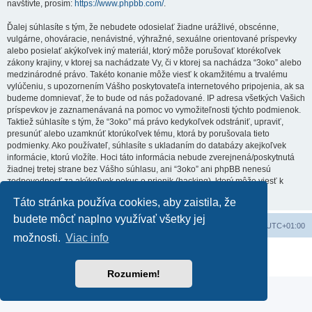
navštívte, prosím:
https://www.phpbb.com/
.
Ďalej súhlasíte s tým, že nebudete odosielať žiadne urážlivé, obscénne,
vulgárne, ohováracie, nenávistné, výhražné, sexuálne orientované príspevky
alebo posielať akýkoľvek iný materiál, ktorý môže porušovať ktorékoľvek
zákony krajiny, v ktorej sa nachádzate Vy, či v ktorej sa nachádza “3oko” alebo
medzinárodné právo. Takéto konanie môže viesť k okamžitému a trvalému
vylúčeniu, s upozornením Vášho poskytovateľa internetového pripojenia, ak sa
budeme domnievať, že to bude od nás požadované. IP adresa všetkých Vašich
príspevkov je zaznamenávaná na pomoc vo vymožiteľnosti týchto podmienok.
Taktiež súhlasíte s tým, že “3oko” má právo kedykoľvek odstrániť, upraviť,
presunúť alebo uzamknúť ktorúkoľvek tému, ktorá by porušovala tieto
podmienky. Ako používateľ, súhlasíte s ukladaním do databázy akejkoľvek
informácie, ktorú vložíte. Hoci táto informácia nebude zverejnená/poskytnutá
žiadnej tretej strane bez Vášho súhlasu, ani “3oko” ani phpBB nenesú
zodpovednosť za akýkoľvek pokus o prienik (hacking), ktorý môže viesť k
zneužitiu týchto údajov.
Táto stránka používa cookies, aby zaistila, že
budete môcť naplno využívať všetky jej
Obsah portálu
Všetky časy sú v
UTC+01:00
možnosti.
Viac info
Založené na
phpBB
® Forum Software © phpBB Limited
Súkromie
|
Podmienky
Rozumiem!