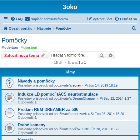
3oko
FAQ
Napísať administrátorovi
Vytvoriť účet
Prihlásiť sa
H
Obsah portálu
Nástroje
Pomôcky
ľ
Pomôcky
a
Moderátor:
Moderátori
d
Hľadať
Rozšírené vy
Založiť novú tému
a
15 tém • Strana
1
z
1
ť
Témy
Návody a pomôcky
Posledný príspevok od používateľa
sorer
«
Pi Jún 14, 2019 18:19
Indukce LD pomocí tACS neurostimulace
Posledný príspevok od používateľa
DreamChanger
«
Pi Sep 12, 2014 1:37
Odpovedí:
1
Predam REM DREAMER za 50€
Posledný príspevok od používateľa
raduzsvk
«
St Feb 26, 2014 15:20
Odpovedí:
1
Drahé kameny
Posledný príspevok od používateľa
vlčok
«
Ne Jún 30, 2013 11:58
Odpovedí:
9