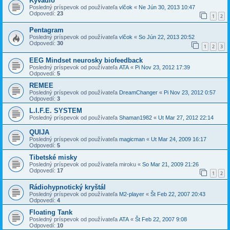
Kyvadlo
Posledný príspevok od používateľa
vlčok
«
Ne Jún 30, 2013 10:47
Odpovedí:
23
1
2
Pentagram
Posledný príspevok od používateľa
vlčok
«
So Jún 22, 2013 20:52
Odpovedí:
30
1
2
3
EEG Mindset neurosky biofeedback
Posledný príspevok od používateľa
ATA
«
Pi Nov 23, 2012 17:39
Odpovedí:
5
REMEE
Posledný príspevok od používateľa
DreamChanger
«
Pi Nov 23, 2012 0:57
Odpovedí:
3
L.I.F.E. SYSTEM
Posledný príspevok od používateľa
Shaman1982
«
Ut Mar 27, 2012 22:14
QUIJA
Posledný príspevok od používateľa
magicman
«
Ut Mar 24, 2009 16:17
Odpovedí:
5
Tibetské misky
Posledný príspevok od používateľa
miroku
«
So Mar 21, 2009 21:26
Odpovedí:
17
1
2
Rádiohypnotický kryštál
Posledný príspevok od používateľa
M2-player
«
Št Feb 22, 2007 20:43
Odpovedí:
4
Floating Tank
Posledný príspevok od používateľa
ATA
«
Št Feb 22, 2007 9:08
Odpovedí:
10