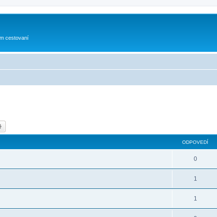
om cestovaní
dať
Rozšírené vyhľadávanie
ODPOVEDÍ
0
1
1