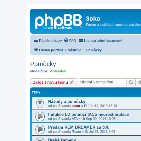
3oko
Fórum a lucidných snoch a astráln
Rýchle odkazy
FAQ
Napísať administrátorovi
Obsah portálu
Nástroje
Pomôcky
Pomôcky
Moderátor:
Moderátori
Hľa
Založiť novú tému
TÉMY
Návody a pomôcky
od používateľa
sorer
»
Pi Jún 14, 2019 18:19
Indukce LD pomocí tACS neurostimulace
od používateľa
ATA
»
Ut Sep 09, 2014 19:05
Predam REM DREAMER za 50€
od používateľa
Roxor
»
Št Júl 25, 2013 9:06
Drahé kameny