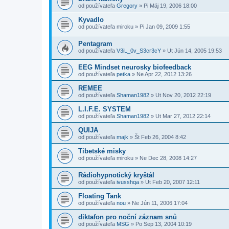
od používateľa
Gregory
»
Pi Máj 19, 2006 18:00
Kyvadlo
od používateľa
miroku
»
Pi Jan 09, 2009 1:55
Pentagram
od používateľa
V3iL_0v_S3cr3cY
»
Ut Jún 14, 2005 19:53
EEG Mindset neurosky biofeedback
od používateľa
petka
»
Ne Apr 22, 2012 13:26
REMEE
od používateľa
Shaman1982
»
Ut Nov 20, 2012 22:19
L.I.F.E. SYSTEM
od používateľa
Shaman1982
»
Ut Mar 27, 2012 22:14
QUIJA
od používateľa
majk
»
Št Feb 26, 2004 8:42
Tibetské misky
od používateľa
miroku
»
Ne Dec 28, 2008 14:27
Rádiohypnotický kryštál
od používateľa
ivusshqa
»
Ut Feb 20, 2007 12:11
Floating Tank
od používateľa
nou
»
Ne Jún 11, 2006 17:04
diktafon pro noční záznam snů
od používateľa
MSG
»
Po Sep 13, 2004 10:19