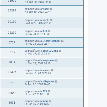
13919
Ne Jún 30, 2013 11:58
od používateľa
vlčok
24397
Ne Jún 30, 2013 10:47
od používateľa
vlčok
30159
So Jún 22, 2013 20:52
od používateľa
ATA
12239
Pi Nov 23, 2012 17:39
od používateľa
DreamChanger
6777
Pi Nov 23, 2012 0:57
od používateľa
Shaman1982
5119
Ut Mar 27, 2012 22:14
od používateľa
magicman
7814
Ut Mar 24, 2009 16:17
od používateľa
miroku
18306
So Mar 21, 2009 21:26
od používateľa
M2-player
9798
Št Feb 22, 2007 20:43
od používateľa
ATA
18542
Št Feb 22, 2007 9:08
od používateľa
majk
8631
St Sep 15, 2004 13:58