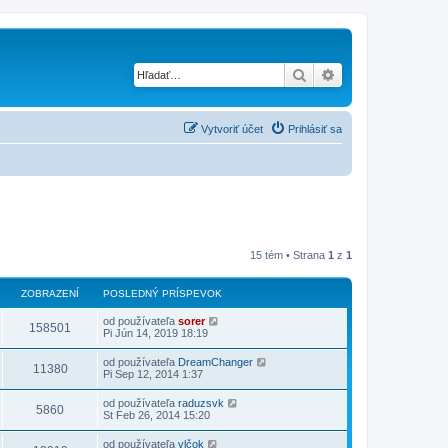
Hľadať
Rozšírené vyhľad
Vytvoriť účet
Prihlásiť sa
15 tém • Strana
1
z
1
ZOBRAZENÍ
POSLEDNÝ PRÍSPEVOK
od používateľa
sorer
158501
Pi Jún 14, 2019 18:19
od používateľa
DreamChanger
11380
Pi Sep 12, 2014 1:37
od používateľa
raduzsvk
5860
St Feb 26, 2014 15:20
od používateľa
vlčok