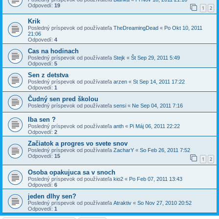
Odpovedí:
19
1
2
Krik
Posledný príspevok od používateľa
TheDreamingDead
«
Po Okt 10, 2011
21:06
Odpovedí:
4
Cas na hodinach
Posledný príspevok od používateľa
Stejk
«
Št Sep 29, 2011 5:49
Odpovedí:
5
Sen z detstva
Posledný príspevok od používateľa
arzen
«
St Sep 14, 2011 17:22
Odpovedí:
1
Čudný sen pred školou
Posledný príspevok od používateľa
sensi
«
Ne Sep 04, 2011 7:16
Iba sen ?
Posledný príspevok od používateľa
anth
«
Pi Máj 06, 2011 22:22
Odpovedí:
2
Začiatok a progres vo svete snov
Posledný príspevok od používateľa
ZacharY
«
So Feb 26, 2011 7:52
Odpovedí:
15
1
2
Osoba opakujuca sa v snoch
Posledný príspevok od používateľa
kio2
«
Po Feb 07, 2011 13:43
Odpovedí:
6
jeden dlhy sen?
Posledný príspevok od používateľa
Atraktiv
«
So Nov 27, 2010 20:52
Odpovedí:
1