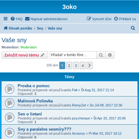
3oko
FAQ
Napísať administrátorovi
Vytvoriť účet
Prihlásiť sa
H
Obsah portálu
Sny
Vaše sny
ľ
Vaše sny
a
Moderátor:
Moderátori
d
Hľadať
Rozšírené vy
Založiť novú tému
a
1
2
3
4
Ďalšia
106 tém
ť
Témy
Prosba o pomoc
Posledný príspevok od používateľa
Pali
«
Št Aug 31, 2017 21:14
Odpovedí:
3
Malinová Polievka
Posledný príspevok od používateľa
RemyZet
«
So Júl 08, 2017 22:36
Sen o lietaní
Posledný príspevok od používateľa
psychonaut
«
Št Apr 20, 2017 20:06
Odpovedí:
1
Sny a paralelne vesmíry???
Posledný príspevok od používateľa
Arcturus
«
Pi Mar 03, 2017 18:12
Odpovedí:
6