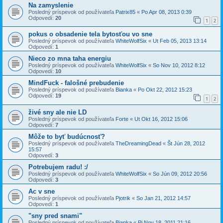
Na zamyslenie
Posledný príspevok od používateľa
Patrix85
«
Po Apr 08, 2013 0:39
Odpovedí:
20
1
2
pokus o obsadenie tela bytosťou vo sne
Posledný príspevok od používateľa
WhiteWolfSix
«
Ut Feb 05, 2013 13:14
Odpovedí:
1
Nieco zo mna taha energiu
Posledný príspevok od používateľa
WhiteWolfSix
«
So Nov 10, 2012 8:12
Odpovedí:
10
MindFuck - falošné prebudenie
Posledný príspevok od používateľa
Bianka
«
Po Okt 22, 2012 15:23
Odpovedí:
19
1
2
živé sny ale nie LD
Posledný príspevok od používateľa
Forte
«
Ut Okt 16, 2012 15:06
Odpovedí:
7
Môže to byť budúcnosť?
Posledný príspevok od používateľa
TheDreamingDead
«
Št Jún 28, 2012
15:57
Odpovedí:
3
Potrebujem radu! :/
Posledný príspevok od používateľa
WhiteWolfSix
«
So Jún 09, 2012 20:56
Odpovedí:
3
Ac v sne
Posledný príspevok od používateľa
Pjotrik
«
So Jan 21, 2012 14:57
Odpovedí:
1
"sny pred snami"
Posledný príspevok od používateľa
Bianka
«
Pi Nov 18, 2011 21:16