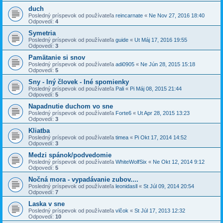
duch
Posledný príspevok od používateľa
reincarnate
«
Ne Nov 27, 2016 18:40
Odpovedí:
4
Symetria
Posledný príspevok od používateľa
guide
«
Ut Máj 17, 2016 19:55
Odpovedí:
3
Pamätanie si snov
Posledný príspevok od používateľa
adi0905
«
Ne Jún 28, 2015 15:18
Odpovedí:
5
Sny - Iný človek - Iné spomienky
Posledný príspevok od používateľa
Pali
«
Pi Máj 08, 2015 21:44
Odpovedí:
5
Napadnutie duchom vo sne
Posledný príspevok od používateľa
Forte6
«
Ut Apr 28, 2015 13:23
Odpovedí:
3
Kliatba
Posledný príspevok od používateľa
timea
«
Pi Okt 17, 2014 14:52
Odpovedí:
3
Medzi spánok/podvedomie
Posledný príspevok od používateľa
WhiteWolfSix
«
Ne Okt 12, 2014 9:12
Odpovedí:
5
Nočná mora - vypadávanie zubov....
Posledný príspevok od používateľa
leonidasll
«
St Júl 09, 2014 20:54
Odpovedí:
7
Laska v sne
Posledný príspevok od používateľa
vlčok
«
St Júl 17, 2013 12:32
Odpovedí:
10