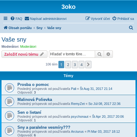
3oko
FAQ
Napísať administrátorovi
Vytvoriť účet
Prihlásiť sa
H
Obsah portálu
Sny
Vaše sny
ľ
Vaše sny
a
Moderátor:
Moderátori
d
Hľadať
Rozšírené vy
Založiť novú tému
a
1
2
3
4
Ďalšia
106 tém
ť
Témy
Prosba o pomoc
Posledný príspevok od používateľa
Pali
«
Št Aug 31, 2017 21:14
Odpovedí:
3
Malinová Polievka
Posledný príspevok od používateľa
RemyZet
«
So Júl 08, 2017 22:36
Sen o lietaní
Posledný príspevok od používateľa
psychonaut
«
Št Apr 20, 2017 20:06
Odpovedí:
1
Sny a paralelne vesmíry???
Posledný príspevok od používateľa
Arcturus
«
Pi Mar 03, 2017 18:12
Odpovedí:
6