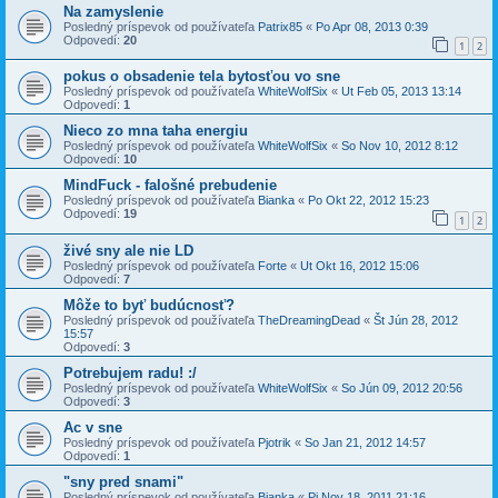
Na zamyslenie
Posledný príspevok od používateľa
Patrix85
«
Po Apr 08, 2013 0:39
Odpovedí:
20
1
2
pokus o obsadenie tela bytosťou vo sne
Posledný príspevok od používateľa
WhiteWolfSix
«
Ut Feb 05, 2013 13:14
Odpovedí:
1
Nieco zo mna taha energiu
Posledný príspevok od používateľa
WhiteWolfSix
«
So Nov 10, 2012 8:12
Odpovedí:
10
MindFuck - falošné prebudenie
Posledný príspevok od používateľa
Bianka
«
Po Okt 22, 2012 15:23
Odpovedí:
19
1
2
živé sny ale nie LD
Posledný príspevok od používateľa
Forte
«
Ut Okt 16, 2012 15:06
Odpovedí:
7
Môže to byť budúcnosť?
Posledný príspevok od používateľa
TheDreamingDead
«
Št Jún 28, 2012
15:57
Odpovedí:
3
Potrebujem radu! :/
Posledný príspevok od používateľa
WhiteWolfSix
«
So Jún 09, 2012 20:56
Odpovedí:
3
Ac v sne
Posledný príspevok od používateľa
Pjotrik
«
So Jan 21, 2012 14:57
Odpovedí:
1
"sny pred snami"
Posledný príspevok od používateľa
Bianka
«
Pi Nov 18, 2011 21:16