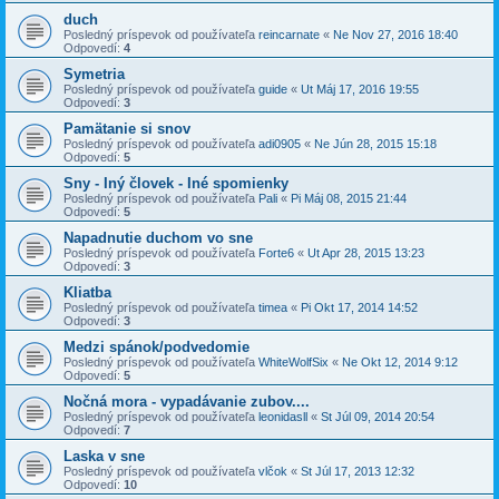
duch
Posledný príspevok od používateľa
reincarnate
«
Ne Nov 27, 2016 18:40
Odpovedí:
4
Symetria
Posledný príspevok od používateľa
guide
«
Ut Máj 17, 2016 19:55
Odpovedí:
3
Pamätanie si snov
Posledný príspevok od používateľa
adi0905
«
Ne Jún 28, 2015 15:18
Odpovedí:
5
Sny - Iný človek - Iné spomienky
Posledný príspevok od používateľa
Pali
«
Pi Máj 08, 2015 21:44
Odpovedí:
5
Napadnutie duchom vo sne
Posledný príspevok od používateľa
Forte6
«
Ut Apr 28, 2015 13:23
Odpovedí:
3
Kliatba
Posledný príspevok od používateľa
timea
«
Pi Okt 17, 2014 14:52
Odpovedí:
3
Medzi spánok/podvedomie
Posledný príspevok od používateľa
WhiteWolfSix
«
Ne Okt 12, 2014 9:12
Odpovedí:
5
Nočná mora - vypadávanie zubov....
Posledný príspevok od používateľa
leonidasll
«
St Júl 09, 2014 20:54
Odpovedí:
7
Laska v sne
Posledný príspevok od používateľa
vlčok
«
St Júl 17, 2013 12:32
Odpovedí:
10