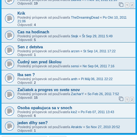
Odpovedí:
19
1
2
Krik
Posledný príspevok od používateľa
TheDreamingDead
«
Po Okt 10, 2011
21:06
Odpovedí:
4
Cas na hodinach
Posledný príspevok od používateľa
Stejk
«
Št Sep 29, 2011 5:49
Odpovedí:
5
Sen z detstva
Posledný príspevok od používateľa
arzen
«
St Sep 14, 2011 17:22
Odpovedí:
1
Čudný sen pred školou
Posledný príspevok od používateľa
sensi
«
Ne Sep 04, 2011 7:16
Iba sen ?
Posledný príspevok od používateľa
anth
«
Pi Máj 06, 2011 22:22
Odpovedí:
2
Začiatok a progres vo svete snov
Posledný príspevok od používateľa
ZacharY
«
So Feb 26, 2011 7:52
Odpovedí:
15
1
2
Osoba opakujuca sa v snoch
Posledný príspevok od používateľa
kio2
«
Po Feb 07, 2011 13:43
Odpovedí:
6
jeden dlhy sen?
Posledný príspevok od používateľa
Atraktiv
«
So Nov 27, 2010 20:52
Odpovedí:
1